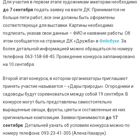
Сразу
Для участия в первом этапе художникам аматорам необходимо
Два
до 7 сентября
подать заявку на вахте ДК. Принимается не
Конкурса:
больше пяти работ, все они должны быть оформлены
Начался
соответствующе для выставки. Картины необходимо
Прием
подписать, указав свои данные – ФИО и название работы. Об
Заявок
этом сообщается на странице ДК «Дружба» в
Фейсбуке
. За
более детальной информацией можно обращаться по номеру
телефона: 063-158-68-45. Проведение конкурса запланировано
на 10 сентября.
Второй этап конкурса, в котором организаторы приглашают
принять участие называется – «Дары природы». Огородники и
садоводы будут соревноваться между собой 19 сентября. В
конкурсе могут быть представлены самостоятельно
выращенные овощи, фрукты, цветы и составленные из них
оригинальные композиции. Заявки принимаются
до 17
сентября
. Детальней узнать об условиях конкурса можно по
номеру телефона: 093-23-41-305 (Алена Назарук).