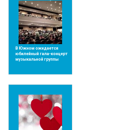
В Южном ожидается
юбилейный гала-концерт
музыкальной группы