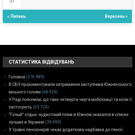
31
« Липень
Вересень »
СТАТИСТИКА ВІДВІДУВАНЬ
Головна
(376 989)
В СБУ прокоментували затримання заступника Южненського
міського голови
(68 924)
У Раді пояснили, що таке четверта черга мобілізації та коли її
застосують
(63 724)
“Голый” отдых: нудистский пляж в Южном оказался в списке
лучших в Украине
(39 499)
У травні пенсіонерів чекає додаткова надбавка до пенсії