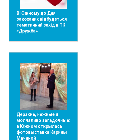
В Южному до Дня
закоханих відбудеться
тематичний захід в ПК
«Дружба»
Дерзкие, нежные и
молчаливо загадочные:
в Южном открылась
фотовыставка Карины
Мачиной