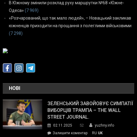
В Южному змінили розклад руху маршрутки №68 «Южне-
Одеса»
(7 969)
«Розчарований, що так мало людей», – Новацький закликав
южненців приходити на прощання з полеглими військовими
(7 298)
НОВІ
ЗЕЛЕНСЬКИЙ ЗАВОЙОВУЄ СИМПАТІЇ
ВИБОРЦІВ ТРАМПА – THE WALL
STREET JOURNAL.
52
02.11.2025
yuzhny.info
on
Залишити коментар
RU
UK