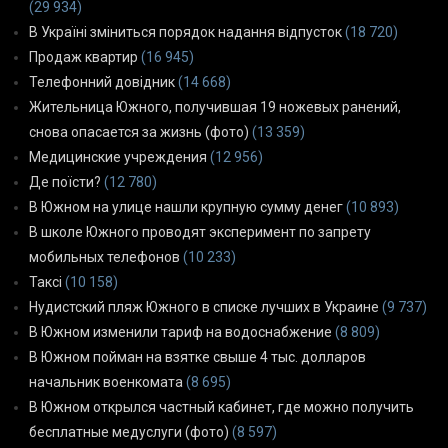
(29 934)
В Україні зміниться порядок надання відпусток
(18 720)
Продаж квартир
(16 945)
Телефонний довідник
(14 668)
Жительница Южного, получившая 19 ножевых ранений,
снова опасается за жизнь (фото)
(13 359)
Медицинские учреждения
(12 956)
Де поїсти?
(12 780)
В Южном на улице нашли крупную сумму денег
(10 893)
В школе Южного проводят эксперимент по запрету
мобильных телефонов
(10 233)
Таксі
(10 158)
Нудистский пляж Южного в списке лучших в Украине
(9 737)
В Южном изменили тариф на водоснабжение
(8 809)
В Южном пойман на взятке свыше 4 тыс. долларов
начальник военкомата
(8 695)
В Южном открылся частный кабинет, где можно получить
бесплатные медуслуги (фото)
(8 597)