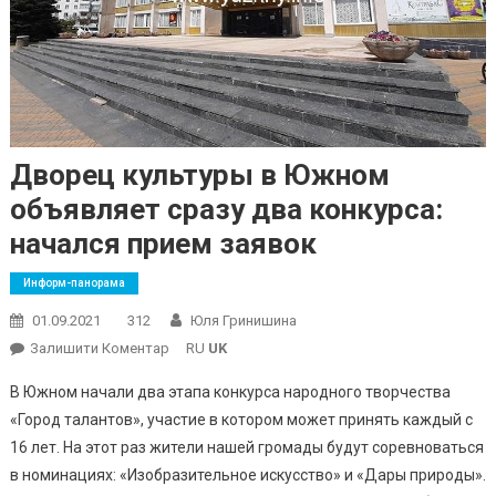
Дворец культуры в Южном
объявляет сразу два конкурса:
начался прием заявок
Информ-панорама
01.09.2021
312
Юля Гринишина
On
Залишити Коментар
RU
UK
Дворец
В Южном начали два этапа конкурса народного творчества
Культуры
«Город талантов», участие в котором может принять каждый с
В
16 лет. На этот раз жители нашей громады будут соревноваться
Южном
в номинациях: «Изобразительное искусство» и «Дары природы».
Объявляет