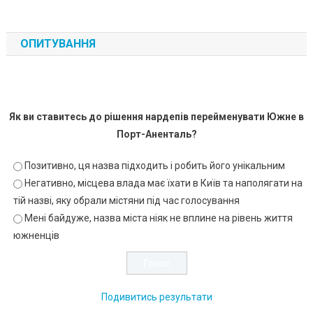
ОПИТУВАННЯ
Як ви ставитесь до рішення нардепів перейменувати Южне в
Порт-Аненталь?
Позитивно, ця назва підходить і робить його унікальним
Негативно, місцева влада має їхати в Київ та наполягати на
тій назві, яку обрали містяни під час голосування
Мені байдуже, назва міста ніяк не вплине на рівень життя
южненців
Подивитись результати