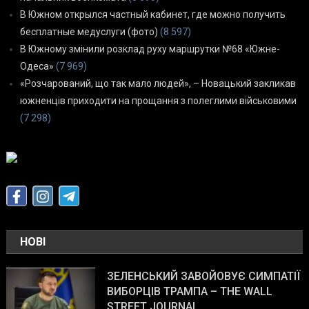
В Южном открылся частный кабинет, где можно получить
бесплатные медуслуги (фото)
(8 597)
В Южному змінили розклад руху маршрутки №68 «Южне-
Одеса»
(7 969)
«Розчарований, що так мало людей», – Новацький закликав
южненців приходити на прощання з полеглими військовими
(7 298)
НОВІ
ЗЕЛЕНСЬКИЙ ЗАВОЙОВУЄ СИМПАТІЇ
ВИБОРЦІВ ТРАМПА – THE WALL
STREET JOURNAL.