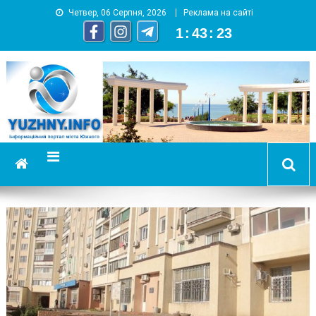
Четвер, 06 Серпня, 2026
Реклама на сайті
1
:
43
:
23
YUZHNY.INFO
информационный портал города Южный