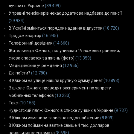
лучших в Украине
(39 499)
У травні пенсіонерів чекає додаткова надбавка до пенсії
(29 934)
В Україні зміниться порядок надання відпусток
(18 720)
Продаж квартир
(16 945)
Телефонний довідник
(14 668)
Жительница Южного, получившая 19 ножевых ранений,
снова опасается за жизнь (фото)
(13 359)
Медицинские учреждения
(12 956)
Де поїсти?
(12 780)
В Южном на улице нашли крупную сумму денег
(10 893)
В школе Южного проводят эксперимент по запрету
мобильных телефонов
(10 233)
Таксі
(10 158)
Нудистский пляж Южного в списке лучших в Украине
(9 737)
В Южном изменили тариф на водоснабжение
(8 809)
В Южном пойман на взятке свыше 4 тыс. долларов
начальник военкомата
(8 695)