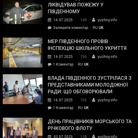
нараду
ЛІКВІДУВАВ ПОЖЕЖУ У
з
ПІВДЕННОМУ
керівниками
149
16.07.2025
yuzhny.info
силових
on
Залишити коментар
RU
UK
та
Інспектор
антикорупційних
ДСНС
МЕР ПІВДЕННОГО ПРОВІВ
органів:
власноруч
ІНСПЕКЦІЮ ШКІЛЬНОГО УКРИТТЯ
«Наш
ліквідував
спільний
136
16.07.2025
yuzhny.info
пожежу
ворог
до
1 Коментар
RU
UK
у
—
Мер
Південному
російські
Південного
ВЛАДА ПІВДЕННОГО ЗУСТРІЛАСЯ З
окупанти.
провів
ПРЕДСТАВНИКАМИ МОЛОДІЖНОЇ
Маємо
інспекцію
РАДИ: ЩО ОБГОВОРЮВАЛИ
діяти
шкільного
133
16.07.2025
yuzhny.info
як
укриття
команда
до
1 Коментар
RU
UK
України»
Влада
Південного
ДЕНЬ ПРАЦІВНИКІВ МОРСЬКОГО ТА
зустрілася
РІЧКОВОГО ФЛОТУ
з
118
02.07.2025
yuzhny.info