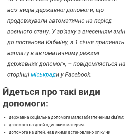
Южному
всіх видів державної допомоги, що
Деяким
Пільговикам
продовжували автоматично на період
Необхідно
воєнного стану. У зв’язку з внесенням змін
Повторно
Подати
до постанови Кабміну, з 1 січня припинять
Документи
виплату в автоматичному режимі
державних допомог», – повідомляється на
сторінці
міськрад
и у Facebook.
Йдеться про такі види
допомоги:
державна соціальна допомога малозабезпеченим сім’ям;
допомога на дітей одиноким матерям;
допомога на дітей, над якими встановлено опіку чи