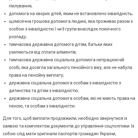
піклування;
допомога на хворих дітей, яким не встановлено інвалідність;
щомісячна грошова допомога людині, яка проживає разом з
особою з інвалідністю I чи II групи внаслідок психічного
розладу;
тимчасова державна допомога дітям, батьки яких
ухиляються від сплати аліментів;
тимчасова державна соціальна допомога непрацюючій
особі, яка досягла загального пенсійного віку, але не набула
права на пенсійну виплату;
державна соціальна допомога особам з інвалідністю з
дитинства та дітям з інвалідністю;
державна соціальна допомога особам, які не мають права на
пенсію, та особам з інвалідністю.
Для того, щоб виплати продовжили, необхідно звернутися із
заявою та комплектом документів до управління соцполітики. Із
собою слід мати оригінали паспортів громадян України,