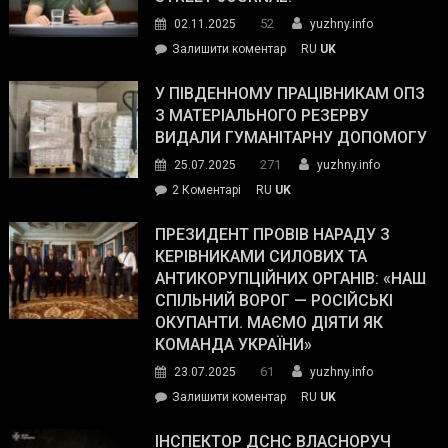
52
02.11.2025
yuzhny.info
on
Залишити коментар
RU
UK
Зеленський
завойовує
У ПІВДЕННОМУ ПРАЦІВНИКАМ ОПЗ
симпатії
З МАТЕРІАЛЬНОГО РЕЗЕРВУ
виборців
ВИДАЛИ ГУМАНІТАРНУ ДОПОМОГУ
Трампа
271
25.07.2025
yuzhny.info
–
до
2 Коментарі
RU
UK
The
У
Wall
Південному
ПРЕЗИДЕНТ ПРОВІВ НАРАДУ З
Street
працівникам
КЕРІВНИКАМИ СИЛОВИХ ТА
Journal.
ОПЗ
АНТИКОРУПЦІЙНИХ ОРГАНІВ: «НАШ
з
СПІЛЬНИЙ ВОРОГ — РОСІЙСЬКІ
матеріального
ОКУПАНТИ. МАЄМО ДІЯТИ ЯК
резерву
КОМАНДА УКРАЇНИ»
видали
61
23.07.2025
yuzhny.info
гуманітарну
on
Залишити коментар
RU
UK
допомогу
Президент
провів
ІНСПЕКТОР ДСНС ВЛАСНОРУЧ