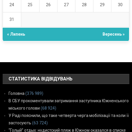
24
25
26
27
28
29
30
31
« Липень
Вересень »
СТАТИСТИКА ВІДВІДУВАНЬ
Головна
(376 989)
В СБУ прокоментували затримання заступника Южненського
міського голови
(68 924)
У Раді пояснили, що таке четверта черга мобілізації та коли її
застосують
(63 724)
“Голый” отдых: нудистский пляж в Южном оказался в списке