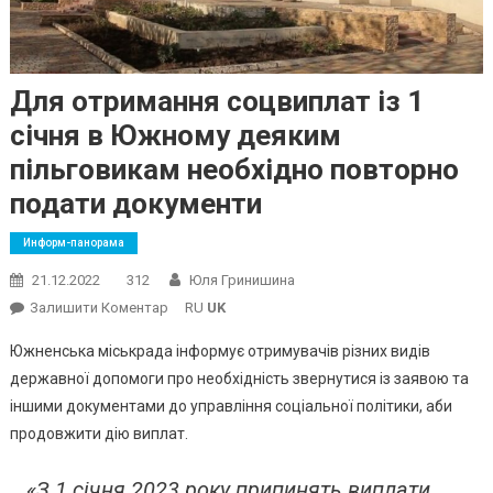
Для отримання соцвиплат із 1
січня в Южному деяким
пільговикам необхідно повторно
подати документи
Информ-панорама
21.12.2022
312
Юля Гринишина
On
Залишити Коментар
RU
UK
Для
Южненська міськрада інформує отримувачів різних видів
Отримання
державної допомоги про необхідність звернутися із заявою та
Соцвиплат
іншими документами до управління соціальної політики, аби
Із
продовжити дію виплат.
1
Січня
В
«З 1 січня 2023 року припинять виплати