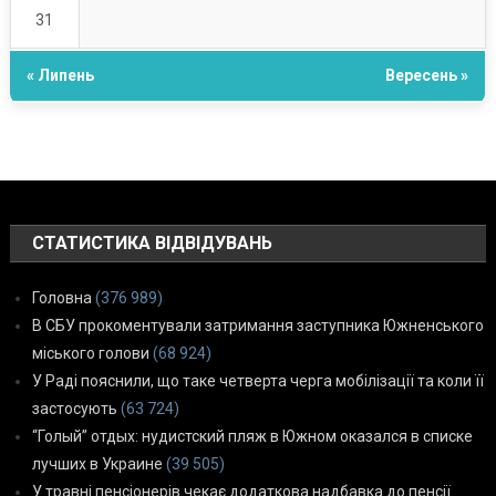
31
« Липень
Вересень »
СТАТИСТИКА ВІДВІДУВАНЬ
Головна
(376 989)
В СБУ прокоментували затримання заступника Южненського
міського голови
(68 924)
У Раді пояснили, що таке четверта черга мобілізації та коли її
застосують
(63 724)
“Голый” отдых: нудистский пляж в Южном оказался в списке
лучших в Украине
(39 505)
У травні пенсіонерів чекає додаткова надбавка до пенсії