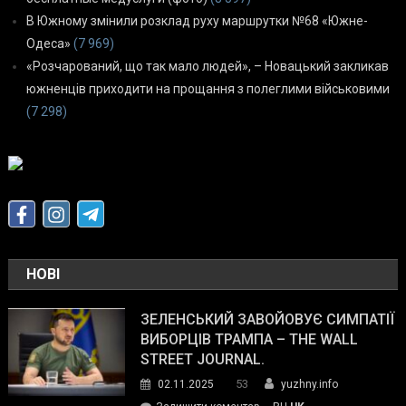
В Южному змінили розклад руху маршрутки №68 «Южне-
Одеса»
(7 969)
«Розчарований, що так мало людей», – Новацький закликав
южненців приходити на прощання з полеглими військовими
(7 298)
НОВІ
ЗЕЛЕНСЬКИЙ ЗАВОЙОВУЄ СИМПАТІЇ
ВИБОРЦІВ ТРАМПА – THE WALL
STREET JOURNAL.
53
02.11.2025
yuzhny.info