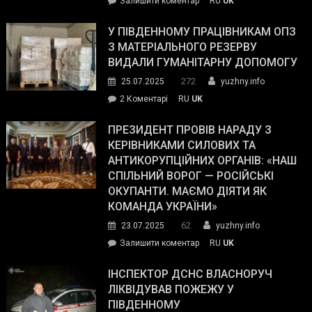
on
Залишити коментар
RU
UK
Зеленський
завойовує
У ПІВДЕННОМУ ПРАЦІВНИКАМ ОПЗ
симпатії
З МАТЕРІАЛЬНОГО РЕЗЕРВУ
виборців
ВИДАЛИ ГУМАНІТАРНУ ДОПОМОГУ
Трампа
272
25.07.2025
yuzhny.info
–
до
2 Коментарі
RU
UK
The
У
Wall
Південному
ПРЕЗИДЕНТ ПРОВІВ НАРАДУ З
Street
працівникам
КЕРІВНИКАМИ СИЛОВИХ ТА
Journal.
ОПЗ
АНТИКОРУПЦІЙНИХ ОРГАНІВ: «НАШ
з
СПІЛЬНИЙ ВОРОГ — РОСІЙСЬКІ
матеріального
ОКУПАНТИ. МАЄМО ДІЯТИ ЯК
резерву
КОМАНДА УКРАЇНИ»
видали
62
23.07.2025
yuzhny.info
гуманітарну
on
Залишити коментар
RU
UK
допомогу
Президент
провів
ІНСПЕКТОР ДСНС ВЛАСНОРУЧ
нараду
ЛІКВІДУВАВ ПОЖЕЖУ У
з
ПІВДЕННОМУ