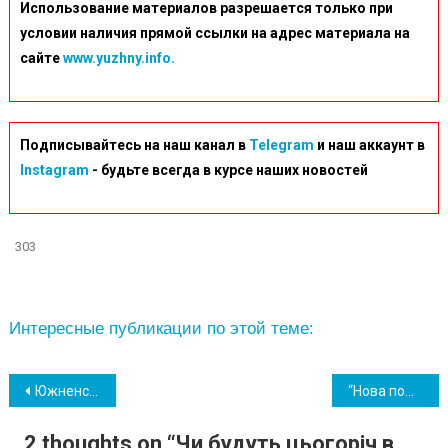
Использование материалов разрешается только при
условии наличия прямой ссылки на адрес материала на
сайте
www.yuzhny.info.
Подписывайтесь на наш канал в
Telegram
и наш аккаунт в
Instagram
- будьте всегда в курсе наших новостей
303
Интересные публикации по этой теме:
Навігація
Южненська ОТГ в період воєнного стану отримала грантів на понад 30 млн гривень
“Нова пошта” планує впровадити “коробкомати”
записів
2 thoughts on “
Чи будуть цьогоріч в