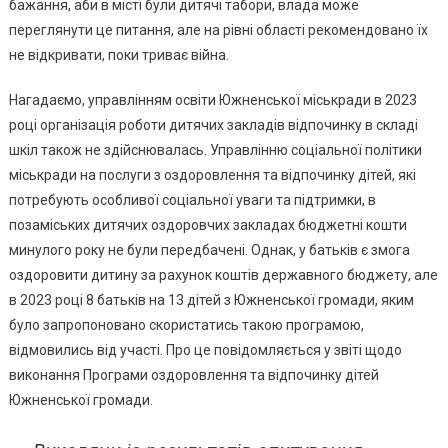
бажання, аби в місті були дитячі табори, влада може
Дітей
переглянути це питання, але на рівні області рекомендовано їх
–
не відкривати, поки триває війна.
Комента
Міського
Нагадаємо, управлінням освіти Южненської міськради в 2023
Голови
році організація роботи дитячих закладів відпочинку в складі
шкіл також не здійснювалась. Управлінню соціальної політики
міськради на послуги з оздоровлення та відпочинку дітей, які
потребують особливої соціальної уваги та підтримки, в
позаміських дитячих оздоровчих закладах бюджетні кошти
минулого року не були передбачені. Однак, у батьків є змога
оздоровити дитину за рахунок коштів державного бюджету, але
в 2023 році 8 батьків на 13 дітей з Южненської громади, яким
було запропоновано скористатись такою програмою,
відмовились від участі. Про це повідомляється у звіті щодо
виконання Програми оздоровлення та відпочинку дітей
Южненської громади.