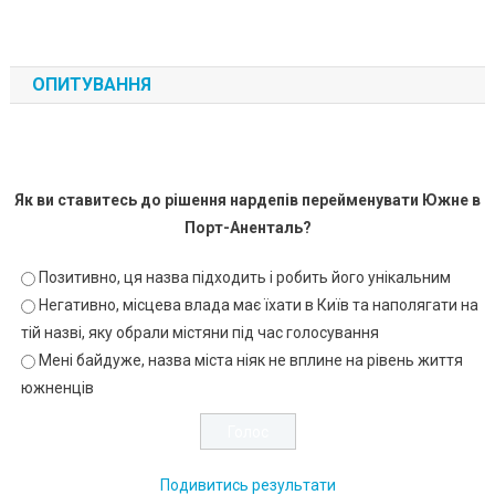
ОПИТУВАННЯ
Як ви ставитесь до рішення нардепів перейменувати Южне в
Порт-Аненталь?
Позитивно, ця назва підходить і робить його унікальним
Негативно, місцева влада має їхати в Київ та наполягати на
тій назві, яку обрали містяни під час голосування
Мені байдуже, назва міста ніяк не вплине на рівень життя
южненців
Подивитись результати