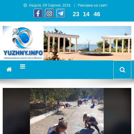
Неділя, 09 Серпня, 2026
Реклама на сайті
23
:
14
:
47
YUZHNY.INFO
информационный портал города Южный