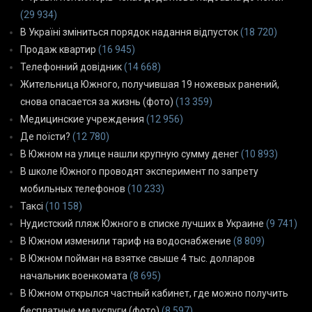
(29 934)
В Україні зміниться порядок надання відпусток
(18 720)
Продаж квартир
(16 945)
Телефонний довідник
(14 668)
Жительница Южного, получившая 19 ножевых ранений,
снова опасается за жизнь (фото)
(13 359)
Медицинские учреждения
(12 956)
Де поїсти?
(12 780)
В Южном на улице нашли крупную сумму денег
(10 893)
В школе Южного проводят эксперимент по запрету
мобильных телефонов
(10 233)
Таксі
(10 158)
Нудистский пляж Южного в списке лучших в Украине
(9 741)
В Южном изменили тариф на водоснабжение
(8 809)
В Южном пойман на взятке свыше 4 тыс. долларов
начальник военкомата
(8 695)
В Южном открылся частный кабинет, где можно получить
бесплатные медуслуги (фото)
(8 597)