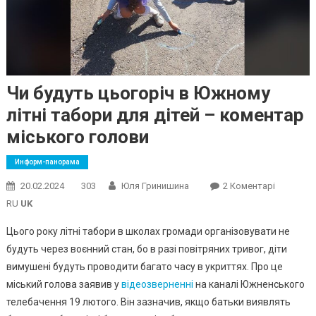
Чи будуть цьогоріч в Южному
літні табори для дітей – коментар
міського голови
Информ-панорама
До
20.02.2024
303
Юля Гринишина
2 Коментарі
Чи
RU
UK
Будуть
Цього року літні табори в школах громади організовувати не
Цьогоріч
будуть через воєнний стан, бо в разі повітряних тривог, діти
В
вимушені будуть проводити багато часу в укриттях. Про це
Южному
Літні
міський голова заявив у
відеозверненні
на каналі Южненського
Табори
телебачення 19 лютого. Він зазначив, якщо батьки виявлять
Для