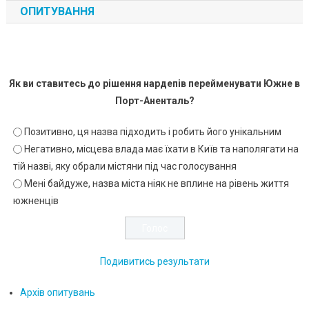
ОПИТУВАННЯ
Як ви ставитесь до рішення нардепів перейменувати Южне в
Порт-Аненталь?
Позитивно, ця назва підходить і робить його унікальним
Негативно, місцева влада має їхати в Київ та наполягати на
тій назві, яку обрали містяни під час голосування
Мені байдуже, назва міста ніяк не вплине на рівень життя
южненців
Подивитись результати
Архів опитувань