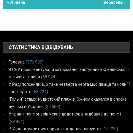
« Липень
Вересень »
СТАТИСТИКА ВІДВІДУВАНЬ
Головна
(376 989)
В СБУ прокоментували затримання заступника Южненського
міського голови
(68 924)
У Раді пояснили, що таке четверта черга мобілізації та коли її
застосують
(63 724)
“Голый” отдых: нудистский пляж в Южном оказался в списке
лучших в Украине
(39 503)
У травні пенсіонерів чекає додаткова надбавка до пенсії
(29 934)
В Україні зміниться порядок надання відпусток
(18 720)