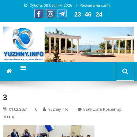
Субота, 08 Серпня, 2026
Реклама на сайті
23
:
46
:
25
YUZHNY.INFO
информационный портал города Южный
3
On
01.02.2021
0
Yuzhny.info
Залишити Коментар
3
RU
UK