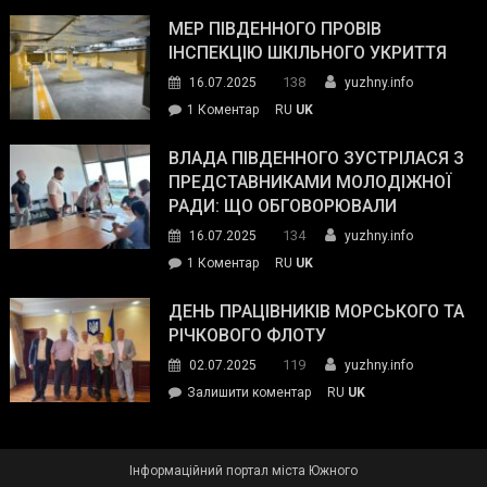
Інспектор
антикорупційних
ДСНС
МЕР ПІВДЕННОГО ПРОВІВ
органів:
власноруч
ІНСПЕКЦІЮ ШКІЛЬНОГО УКРИТТЯ
«Наш
ліквідував
спільний
138
16.07.2025
yuzhny.info
пожежу
ворог
до
1 Коментар
RU
UK
у
—
Мер
Південному
російські
Південного
ВЛАДА ПІВДЕННОГО ЗУСТРІЛАСЯ З
окупанти.
провів
ПРЕДСТАВНИКАМИ МОЛОДІЖНОЇ
Маємо
інспекцію
РАДИ: ЩО ОБГОВОРЮВАЛИ
діяти
шкільного
134
16.07.2025
yuzhny.info
як
укриття
команда
до
1 Коментар
RU
UK
України»
Влада
Південного
ДЕНЬ ПРАЦІВНИКІВ МОРСЬКОГО ТА
зустрілася
РІЧКОВОГО ФЛОТУ
з
119
02.07.2025
yuzhny.info
представниками
on
Залишити коментар
RU
UK
молодіжної
День
ради:
працівників
що
морського
обговорювали
Інформаційний портал міста Южного
та