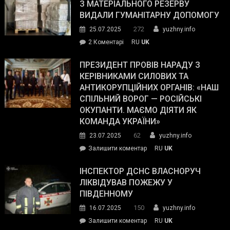
симпатії
З МАТЕРІАЛЬНОГО РЕЗЕРВУ
виборців
ВИДАЛИ ГУМАНІТАРНУ ДОПОМОГУ
Трампа
272
25.07.2025
yuzhny.info
–
до
2 Коментарі
RU
UK
The
У
Wall
Південному
ПРЕЗИДЕНТ ПРОВІВ НАРАДУ З
Street
працівникам
КЕРІВНИКАМИ СИЛОВИХ ТА
Journal.
ОПЗ
АНТИКОРУПЦІЙНИХ ОРГАНІВ: «НАШ
з
СПІЛЬНИЙ ВОРОГ — РОСІЙСЬКІ
матеріального
ОКУПАНТИ. МАЄМО ДІЯТИ ЯК
резерву
КОМАНДА УКРАЇНИ»
видали
62
23.07.2025
yuzhny.info
гуманітарну
on
Залишити коментар
RU
UK
допомогу
Президент
провів
ІНСПЕКТОР ДСНС ВЛАСНОРУЧ
нараду
ЛІКВІДУВАВ ПОЖЕЖУ У
з
ПІВДЕННОМУ
керівниками
150
16.07.2025
yuzhny.info
силових
on
Залишити коментар
RU
UK
та