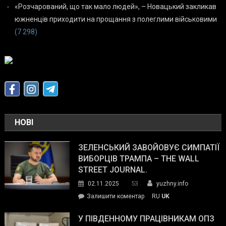
«Розчарований, що так мало людей», – Новацький закликав
южненців приходити на прощання з полеглими військовими
(7 298)
НОВІ
ЗЕЛЕНСЬКИЙ ЗАВОЙОВУЄ СИМПАТІЇ
ВИБОРЦІВ ТРАМПА – THE WALL
STREET JOURNAL.
53
02.11.2025
yuzhny.info
on
Залишити коментар
RU
UK
Зеленський
завойовує
У ПІВДЕННОМУ ПРАЦІВНИКАМ ОПЗ