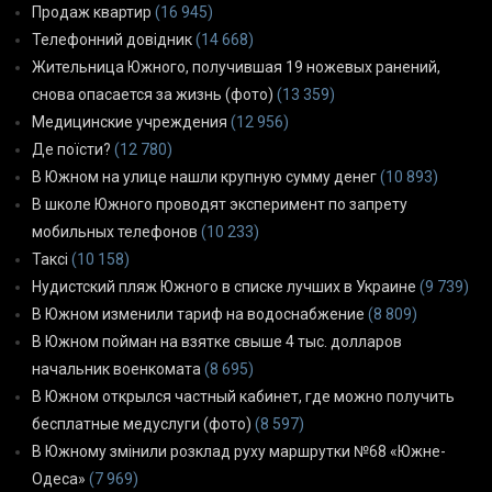
Продаж квартир
(16 945)
Телефонний довідник
(14 668)
Жительница Южного, получившая 19 ножевых ранений,
снова опасается за жизнь (фото)
(13 359)
Медицинские учреждения
(12 956)
Де поїсти?
(12 780)
В Южном на улице нашли крупную сумму денег
(10 893)
В школе Южного проводят эксперимент по запрету
мобильных телефонов
(10 233)
Таксі
(10 158)
Нудистский пляж Южного в списке лучших в Украине
(9 739)
В Южном изменили тариф на водоснабжение
(8 809)
В Южном пойман на взятке свыше 4 тыс. долларов
начальник военкомата
(8 695)
В Южном открылся частный кабинет, где можно получить
бесплатные медуслуги (фото)
(8 597)
В Южному змінили розклад руху маршрутки №68 «Южне-
Одеса»
(7 969)