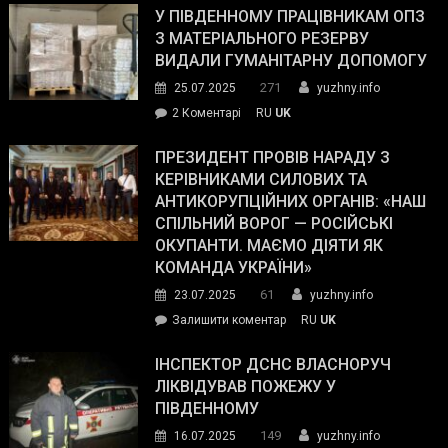
завойовує
У ПІВДЕННОМУ ПРАЦІВНИКАМ ОПЗ
симпатії
З МАТЕРІАЛЬНОГО РЕЗЕРВУ
виборців
ВИДАЛИ ГУМАНІТАРНУ ДОПОМОГУ
Трампа
271
25.07.2025
yuzhny.info
–
до
2 Коментарі
RU
UK
The
У
Wall
Південному
ПРЕЗИДЕНТ ПРОВІВ НАРАДУ З
Street
працівникам
КЕРІВНИКАМИ СИЛОВИХ ТА
Journal.
ОПЗ
АНТИКОРУПЦІЙНИХ ОРГАНІВ: «НАШ
з
СПІЛЬНИЙ ВОРОГ — РОСІЙСЬКІ
матеріального
ОКУПАНТИ. МАЄМО ДІЯТИ ЯК
резерву
КОМАНДА УКРАЇНИ»
видали
61
23.07.2025
yuzhny.info
гуманітарну
on
Залишити коментар
RU
UK
допомогу
Президент
провів
ІНСПЕКТОР ДСНС ВЛАСНОРУЧ
нараду
ЛІКВІДУВАВ ПОЖЕЖУ У
з
ПІВДЕННОМУ
керівниками
149
16.07.2025
yuzhny.info
силових