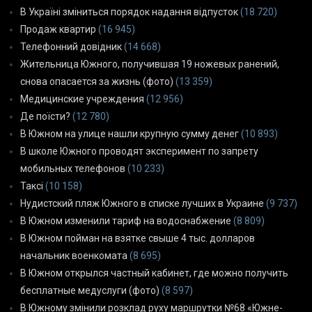
В Україні зміниться порядок надання відпусток
(18 720)
Продаж квартир
(16 945)
Телефонний довідник
(14 668)
Жительница Южного, получившая 19 ножевых ранений,
снова опасается за жизнь (фото)
(13 359)
Медицинские учреждения
(12 956)
Де поїсти?
(12 780)
В Южном на улице нашли крупную сумму денег
(10 893)
В школе Южного проводят эксперимент по запрету
мобильных телефонов
(10 233)
Таксі
(10 158)
Нудистский пляж Южного в списке лучших в Украине
(9 737)
В Южном изменили тариф на водоснабжение
(8 809)
В Южном пойман на взятке свыше 4 тыс. долларов
начальник военкомата
(8 695)
В Южном открылся частный кабинет, где можно получить
бесплатные медуслуги (фото)
(8 597)
В Южному змінили розклад руху маршрутки №68 «Южне-