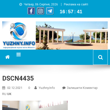
Четвер, 06 Серпня, 2026
Реклама на сайті
16
:
57
:
42
YUZHNY.INFO
информационный портал города Южный
DSCN4435
On
02.12.2021
0
Yuzhny.info
Залишити Коментар
DSCN44
RU
UK