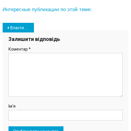
Интересные публикации по этой теме:
Навігація
Власти Южного бьют тревогу из-за транспортной проблемы на трассе Одесса-Южный
записів
Залишити відповідь
Коментар
*
Ім'я