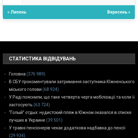
« Липень
Вересень »
СТАТИСТИКА ВІДВІДУВАНЬ
Головна
(376 989)
В СБУ прокоментували затримання заступника Южненського
міського голови
(68 924)
У Раді пояснили, що таке четверта черга мобілізації та коли її
застосують
(63 724)
“Голый” отдых: нудистский пляж в Южном оказался в списке
лучших в Украине
(39 501)
У травні пенсіонерів чекає додаткова надбавка до пенсії
(29 934)