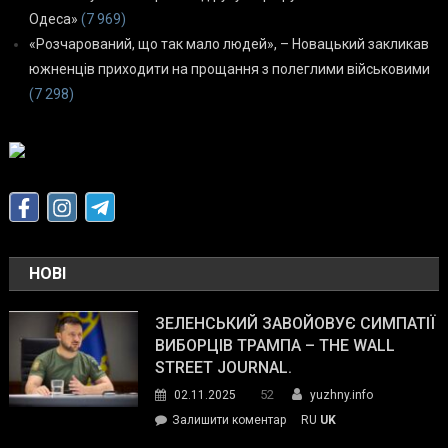
Одеса»
(7 969)
«Розчарований, що так мало людей», – Новацький закликав
южненців приходити на прощання з полеглими військовими
(7 298)
НОВІ
ЗЕЛЕНСЬКИЙ ЗАВОЙОВУЄ СИМПАТІЇ
ВИБОРЦІВ ТРАМПА – THE WALL
STREET JOURNAL.
52
02.11.2025
yuzhny.info
on
Залишити коментар
RU
UK
Зеленський