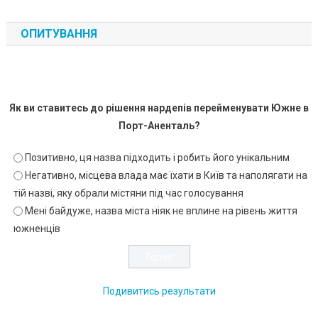
ОПИТУВАННЯ
Як ви ставитесь до рішення нардепів перейменувати Южне в
Порт-Аненталь?
Позитивно, ця назва підходить і робить його унікальним
Негативно, місцева влада має їхати в Київ та наполягати на
тій назві, яку обрали містяни під час голосування
Мені байдуже, назва міста ніяк не вплине на рівень життя
южненців
Подивитись результати