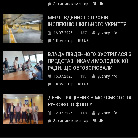
on
Залишити коментар
RU
UK
та
Інспектор
антикорупційних
ДСНС
МЕР ПІВДЕННОГО ПРОВІВ
органів:
власноруч
ІНСПЕКЦІЮ ШКІЛЬНОГО УКРИТТЯ
«Наш
ліквідував
спільний
137
16.07.2025
yuzhny.info
пожежу
ворог
до
1 Коментар
RU
UK
у
—
Мер
Південному
російські
Південного
ВЛАДА ПІВДЕННОГО ЗУСТРІЛАСЯ З
окупанти.
провів
ПРЕДСТАВНИКАМИ МОЛОДІЖНОЇ
Маємо
інспекцію
РАДИ: ЩО ОБГОВОРЮВАЛИ
діяти
шкільного
133
16.07.2025
yuzhny.info
як
укриття
команда
до
1 Коментар
RU
UK
України»
Влада
Південного
ДЕНЬ ПРАЦІВНИКІВ МОРСЬКОГО ТА
зустрілася
РІЧКОВОГО ФЛОТУ
з
118
02.07.2025
yuzhny.info
представниками
on
Залишити коментар
RU
UK
молодіжної
День
ради:
працівників
що