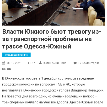
Власти Южного бьют тревогу из-
за транспортной проблемы на
трассе Одесса-Южный
Городская хроника
До
02.12.2021
1 167
Юля Гринишина
17 Коментарів
Влас
RU
UK
Южно
В Южненском горсовете 1 декабря состоялось заседание
Бьют
городской комиссии по вопросам ТЭБ и ЧС, которую
Трев
возглавляет Южненский городской голова Владимир Новацкий.
Из-
За
На повестке дня всего один, но очень наболевший вопрос –
Тран
транспортный коллапс на участке дороги Одесса-Южный возле
Проб