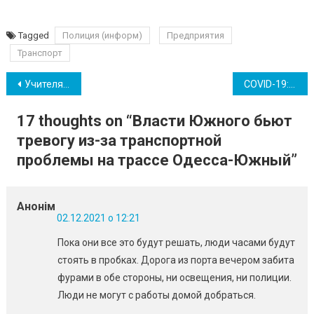
Tagged
Полиция (информ)
Предприятия
Транспорт
Навігація
Учителям в Украине пересчитали зарплаты: кому повысили больше других
COVID-19: В Южном фиксируют новые случаи заражения и смертельные исходы
записів
17 thoughts on “
Власти Южного бьют
тревогу из-за транспортной
проблемы на трассе Одесса-Южный
”
Анонім
02.12.2021 о 12:21
Пока они все это будут решать, люди часами будут
стоять в пробках. Дорога из порта вечером забита
фурами в обе стороны, ни освещения, ни полиции.
Люди не могут с работы домой добраться.