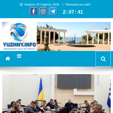
Неділя, 09 Серпня, 2026
Реклама на сайті
2
:
07
:
43
YUZHNY.INFO
информационный портал города Южный