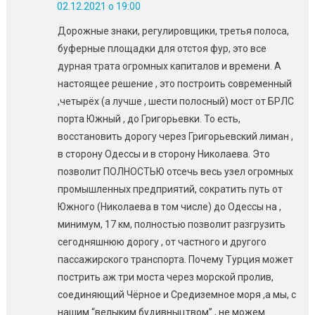
02.12.2021 о 19:00
Дорожные знаки, регулировщики, третья полоса,
буферные площадки для отстоя фур, это все
дурная трата огромных капиталов и времени. А
настоящее решение , это построить современный
,четырёх (а лучше , шести полосный) мост от БРЛС
порта Южный , до Григорьевки. То есть,
восстановить дорогу через Григорьевский лиман ,
в сторону Одессы и в сторону Николаева. Это
позволит ПОЛНОСТЬЮ отсечь весь узел огромных
промышленных предприятий, сократить путь от
Южного (Николаева в том числе) до Одессы на ,
минимум, 17 км, полностью позволит разгрузить
сегодняшнюю дорогу , от частного и другого
пассажирского транспорта. Почему Турция может
пострить аж три моста через морской пролив,
соединяющий Чёрное и Средиземное моря ,а мы, с
нашим “велыким будивныцтвом” , не можем