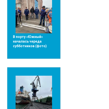
В порту «Южный»
началась череда
субботников (фото)