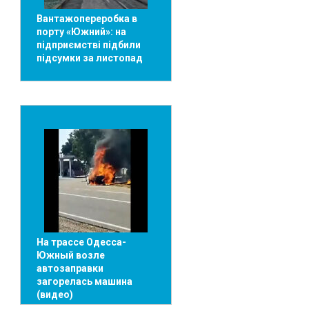
Вантажопереробка в
порту «Южний»: на
підприємстві підбили
підсумки за листопад
На трассе Одесса-
Южный возле
автозаправки
загорелась машина
(видео)