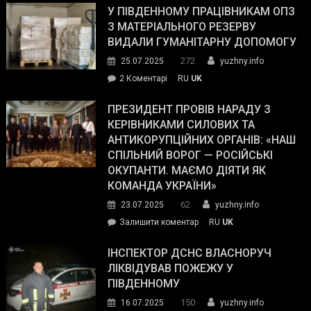
завойовує
У ПІВДЕННОМУ ПРАЦІВНИКАМ ОПЗ
симпатії
З МАТЕРІАЛЬНОГО РЕЗЕРВУ
виборців
ВИДАЛИ ГУМАНІТАРНУ ДОПОМОГУ
Трампа
272
25.07.2025
yuzhny.info
–
до
2 Коментарі
RU
UK
The
У
Wall
Південному
ПРЕЗИДЕНТ ПРОВІВ НАРАДУ З
Street
працівникам
КЕРІВНИКАМИ СИЛОВИХ ТА
Journal.
ОПЗ
АНТИКОРУПЦІЙНИХ ОРГАНІВ: «НАШ
з
СПІЛЬНИЙ ВОРОГ — РОСІЙСЬКІ
матеріального
ОКУПАНТИ. МАЄМО ДІЯТИ ЯК
резерву
КОМАНДА УКРАЇНИ»
видали
62
23.07.2025
yuzhny.info
гуманітарну
on
Залишити коментар
RU
UK
допомогу
Президент
провів
ІНСПЕКТОР ДСНС ВЛАСНОРУЧ
нараду
ЛІКВІДУВАВ ПОЖЕЖУ У
з
ПІВДЕННОМУ
керівниками
150
16.07.2025
yuzhny.info
силових