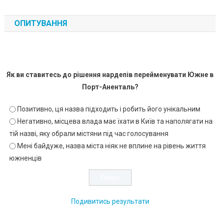
ОПИТУВАННЯ
Як ви ставитесь до рішення нардепів перейменувати Южне в
Порт-Аненталь?
Позитивно, ця назва підходить і робить його унікальним
Негативно, місцева влада має їхати в Київ та наполягати на
тій назві, яку обрали містяни під час голосування
Мені байдуже, назва міста ніяк не вплине на рівень життя
южненців
Подивитись результати