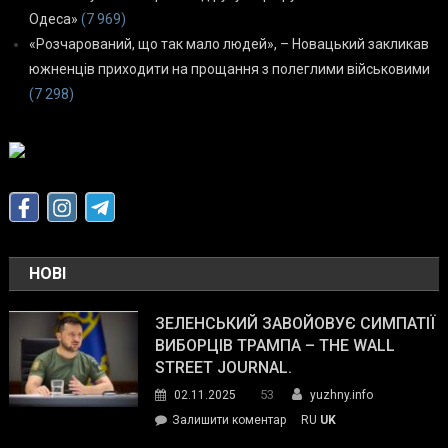
Одеса»
(7 969)
«Розчарований, що так мало людей», – Новацький закликав
южненців приходити на прощання з полеглими військовими
(7 298)
НОВІ
ЗЕЛЕНСЬКИЙ ЗАВОЙОВУЄ СИМПАТІЇ
ВИБОРЦІВ ТРАМПА – THE WALL
STREET JOURNAL.
53
02.11.2025
yuzhny.info
on
Залишити коментар
RU
UK
Зеленський