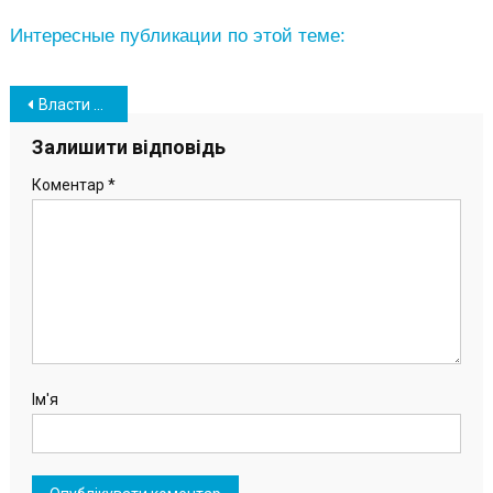
Интересные публикации по этой теме:
Навігація
Власти Южного бьют тревогу из-за транспортной проблемы на трассе Одесса-Южный
записів
Залишити відповідь
Коментар
*
Ім'я