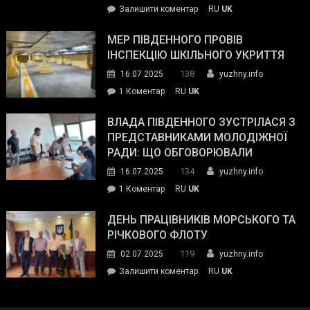
on
Залишити коментар
RU
UK
та
Інспектор
антикорупційних
ДСНС
МЕР ПІВДЕННОГО ПРОВІВ
органів:
власноруч
ІНСПЕКЦІЮ ШКІЛЬНОГО УКРИТТЯ
«Наш
ліквідував
спільний
138
16.07.2025
yuzhny.info
пожежу
ворог
до
1 Коментар
RU
UK
у
—
Мер
Південному
російські
Південного
ВЛАДА ПІВДЕННОГО ЗУСТРІЛАСЯ З
окупанти.
провів
ПРЕДСТАВНИКАМИ МОЛОДІЖНОЇ
Маємо
інспекцію
РАДИ: ЩО ОБГОВОРЮВАЛИ
діяти
шкільного
134
16.07.2025
yuzhny.info
як
укриття
команда
до
1 Коментар
RU
UK
України»
Влада
Південного
ДЕНЬ ПРАЦІВНИКІВ МОРСЬКОГО ТА
зустрілася
РІЧКОВОГО ФЛОТУ
з
119
02.07.2025
yuzhny.info
представниками
on
Залишити коментар
RU
UK
молодіжної
День
ради:
працівників
що