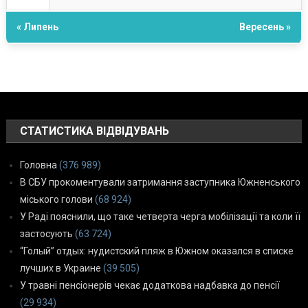
« Липень
Вересень »
СТАТИСТИКА ВІДВІДУВАНЬ
Головна
(376 989)
В СБУ прокоментували затримання заступника Южненського
міського голови
(68 924)
У Раді пояснили, що таке четверта черга мобілізації та коли її
застосують
(63 724)
“Голый” отдых: нудистский пляж в Южном оказался в списке
лучших в Украине
(39 505)
У травні пенсіонерів чекає додаткова надбавка до пенсії
(29 934)