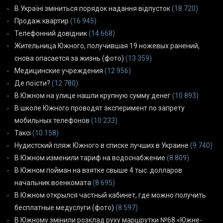
В Україні зміниться порядок надання відпусток
(18 720)
Продаж квартир
(16 945)
Телефонний довідник
(14 668)
Жительница Южного, получившая 19 ножевых ранений,
снова опасается за жизнь (фото)
(13 359)
Медицинские учреждения
(12 956)
Де поїсти?
(12 780)
В Южном на улице нашли крупную сумму денег
(10 893)
В школе Южного проводят эксперимент по запрету
мобильных телефонов
(10 233)
Таксі
(10 158)
Нудистский пляж Южного в списке лучших в Украине
(9 740)
В Южном изменили тариф на водоснабжение
(8 809)
В Южном пойман на взятке свыше 4 тыс. долларов
начальник военкомата
(8 695)
В Южном открылся частный кабинет, где можно получить
бесплатные медуслуги (фото)
(8 597)
В Южному змінили розклад руху маршрутки №68 «Южне-