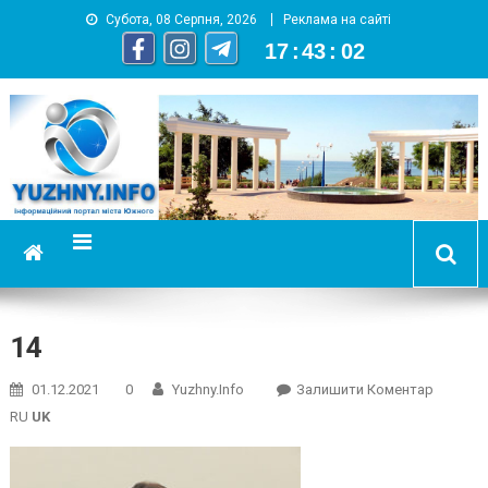
Субота, 08 Серпня, 2026
Реклама на сайті
17
:
43
:
03
YUZHNY.INFO
информационный портал города Южный
14
On
01.12.2021
0
Yuzhny.info
Залишити Коментар
14
RU
UK