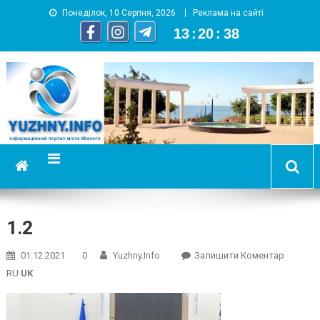
Понеділок, 10 Серпня, 2026
Реклама на сайті
13
:
20
:
39
YUZHNY.INFO
информационный портал города Южный
1.2
On
01.12.2021
0
Yuzhny.info
Залишити Коментар
1.2
RU
UK