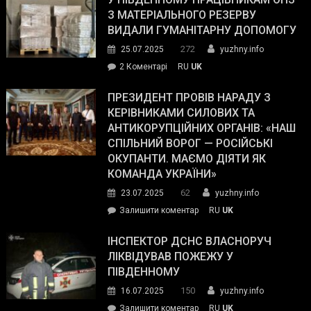
симпатії
З МАТЕРІАЛЬНОГО РЕЗЕРВУ
виборців
ВИДАЛИ ГУМАНІТАРНУ ДОПОМОГУ
Трампа
272
25.07.2025
yuzhny.info
–
до
2 Коментарі
RU
UK
The
У
Wall
Південному
ПРЕЗИДЕНТ ПРОВІВ НАРАДУ З
Street
працівникам
КЕРІВНИКАМИ СИЛОВИХ ТА
Journal.
ОПЗ
АНТИКОРУПЦІЙНИХ ОРГАНІВ: «НАШ
з
СПІЛЬНИЙ ВОРОГ — РОСІЙСЬКІ
матеріального
ОКУПАНТИ. МАЄМО ДІЯТИ ЯК
резерву
КОМАНДА УКРАЇНИ»
видали
62
23.07.2025
yuzhny.info
гуманітарну
on
Залишити коментар
RU
UK
допомогу
Президент
провів
ІНСПЕКТОР ДСНС ВЛАСНОРУЧ
нараду
ЛІКВІДУВАВ ПОЖЕЖУ У
з
ПІВДЕННОМУ
керівниками
150
16.07.2025
yuzhny.info
силових
on
Залишити коментар
RU
UK