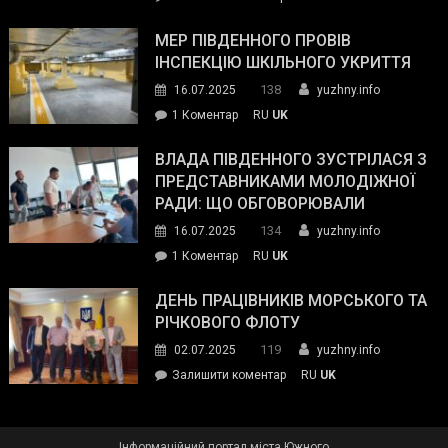
та
Інспектор
антикорупційних
ДСНС
МЕР ПІВДЕННОГО ПРОВІВ
органів:
власноруч
ІНСПЕКЦІЮ ШКІЛЬНОГО УКРИТТЯ
«Наш
ліквідував
спільний
138
16.07.2025
yuzhny.info
пожежу
ворог
до
1 Коментар
RU
UK
у
—
Мер
Південному
російські
Південного
ВЛАДА ПІВДЕННОГО ЗУСТРІЛАСЯ З
окупанти.
провів
ПРЕДСТАВНИКАМИ МОЛОДІЖНОЇ
Маємо
інспекцію
РАДИ: ЩО ОБГОВОРЮВАЛИ
діяти
шкільного
134
16.07.2025
yuzhny.info
як
укриття
команда
до
1 Коментар
RU
UK
України»
Влада
Південного
ДЕНЬ ПРАЦІВНИКІВ МОРСЬКОГО ТА
зустрілася
РІЧКОВОГО ФЛОТУ
з
119
02.07.2025
yuzhny.info
представниками
on
Залишити коментар
RU
UK
молодіжної
День
ради:
працівників
що
морського
обговорювали
Інформаційний портал міста Южного