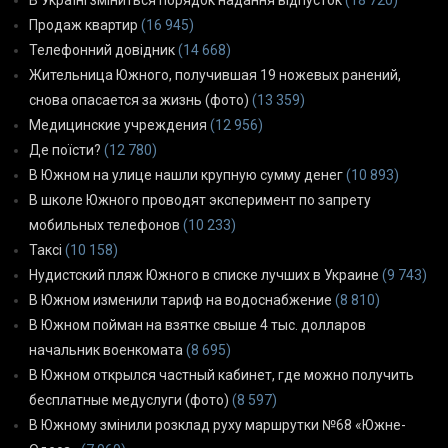
Продаж квартир
(16 945)
Телефонний довідник
(14 668)
Жительница Южного, получившая 19 ножевых ранений,
снова опасается за жизнь (фото)
(13 359)
Медицинские учреждения
(12 956)
Де поїсти?
(12 780)
В Южном на улице нашли крупную сумму денег
(10 893)
В школе Южного проводят эксперимент по запрету
мобильных телефонов
(10 233)
Таксі
(10 158)
Нудистский пляж Южного в списке лучших в Украине
(9 743)
В Южном изменили тариф на водоснабжение
(8 810)
В Южном пойман на взятке свыше 4 тыс. долларов
начальник военкомата
(8 695)
В Южном открылся частный кабинет, где можно получить
бесплатные медуслуги (фото)
(8 597)
В Южному змінили розклад руху маршрутки №68 «Южне-