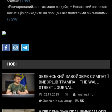
Одеса»
(7 969)
«Розчарований, що так мало людей», – Новацький закликав
южненців приходити на прощання з полеглими військовими
(7 298)
НОВІ
ЗЕЛЕНСЬКИЙ ЗАВОЙОВУЄ СИМПАТІЇ
ВИБОРЦІВ ТРАМПА – THE WALL
STREET JOURNAL.
53
02.11.2025
yuzhny.info
on
Залишити коментар
RU
UK
Зеленський
завойовує
У ПІВДЕННОМУ ПРАЦІВНИКАМ ОПЗ