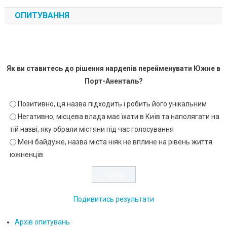
ОПИТУВАННЯ
Як ви ставитесь до рішення нардепів перейменувати Южне в
Порт-Аненталь?
Позитивно, ця назва підходить і робить його унікальним
Негативно, місцева влада має їхати в Київ та наполягати на
тій назві, яку обрали містяни під час голосування
Мені байдуже, назва міста ніяк не вплине на рівень життя
южненців
Подивитись результати
Архів опитувань