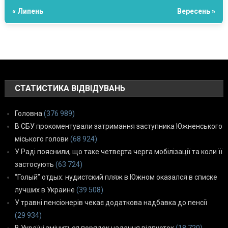
« Липень
Вересень »
СТАТИСТИКА ВІДВІДУВАНЬ
Головна
(376 989)
В СБУ прокоментували затримання заступника Южненського
міського голови
(68 924)
У Раді пояснили, що таке четверта черга мобілізації та коли її
застосують
(63 724)
“Голый” отдых: нудистский пляж в Южном оказался в списке
лучших в Украине
(39 508)
У травні пенсіонерів чекає додаткова надбавка до пенсії
(29 934)
В Україні зміниться порядок надання відпусток
(18 720)