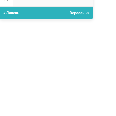
31
« Липень
Вересень »