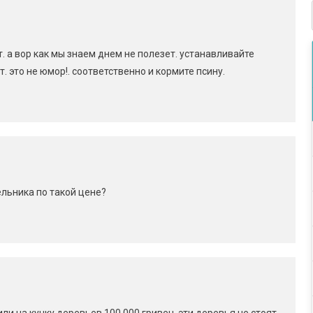
. а вор как мы знаем днем не полезет. устанавливайте
. это не юмор!. соответственно и кормите псину.
льника по такой цене?
ли на кучку деревьев 100 000 гривен, эти деревья не стоят