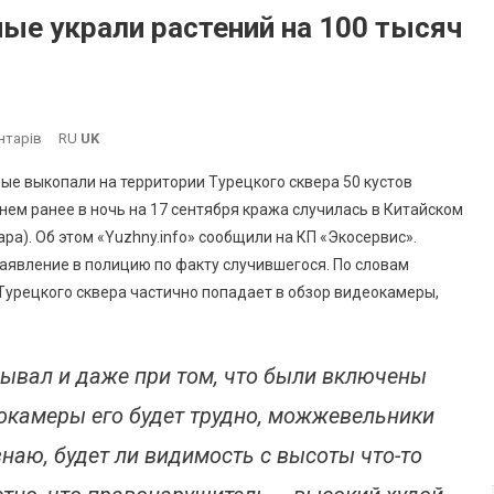
ые украли растений на 100 тысяч
До
нтарів
RU
UK
В
ные выкопали на территории Турецкого сквера 50 кустов
Скверах
ем ранее в ночь на 17 сентября кража случилась в Китайском
Южного
ара). Об этом «Yuzhny.info» сообщили на КП «Экосервис».
Неизвестные
аявление в полицию по факту случившегося. По словам
Украли
Растений
Турецкого сквера частично попадает в обзор видеокамеры,
На
100
Тысяч
пывал и даже при том, что были включены
Гривен
еокамеры его будет трудно, можжевельники
знаю, будет ли видимость с высоты что-то