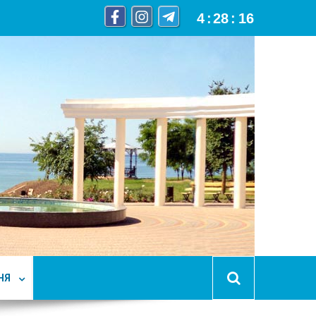
4
:
28
:
17
НЯ