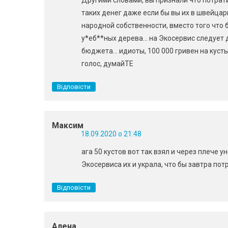
таких денег даже если бы вы их в швейца
народной собственности, вместо того что б
у*еб**ных дерева… на Экосервис следует 
бюджета… идиоты, 100 000 гривен на кусты
голос, думайТЕ
Відповісти
Максим
18.09.2020 о 21:48
ага 50 кустов вот так взял и через плече 
Экосервиса их и украла, что бы завтра пот
Відповісти
Алена