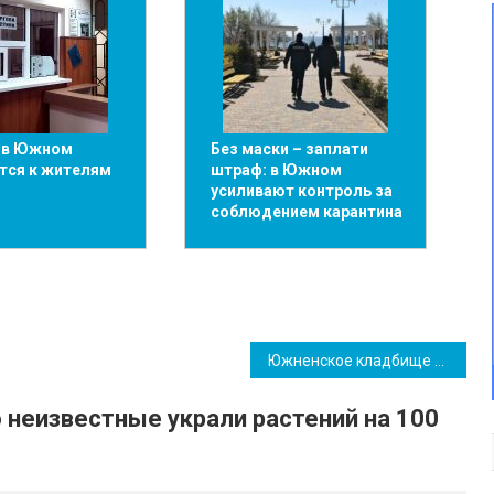
 в Южном
Без маски – заплати
тся к жителям
штраф: в Южном
усиливают контроль за
соблюдением карантина
Южненское кладбище пострадало от рук воров, совершивших кражу
 неизвестные украли растений на 100