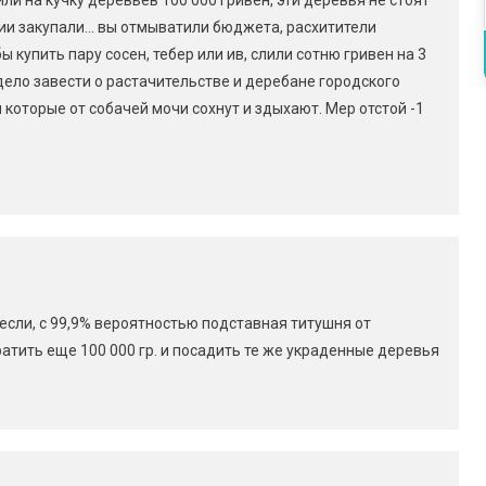
рии закупали… вы отмыватили бюджета, расхитители
ы купить пару сосен, тебер или ив, слили сотню гривен на 3
дело завести о растачительстве и деребане городского
 которые от собачей мочи сохнут и здыхают. Мер отстой -1
унесли, с 99,9% вероятностью подставная титушня от
ратить еще 100 000 гр. и посадить те же украденные деревья