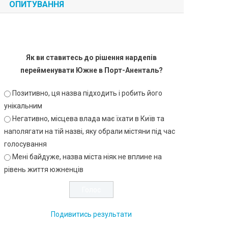
ОПИТУВАННЯ
Як ви ставитесь до рішення нардепів
перейменувати Южне в Порт-Аненталь?
Позитивно, ця назва підходить і робить його
унікальним
Негативно, місцева влада має їхати в Київ та
наполягати на тій назві, яку обрали містяни під час
голосування
Мені байдуже, назва міста ніяк не вплине на
рівень життя южненців
Подивитись результати