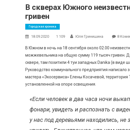
В скверах Южного неизвестн
гривен
Городская хроника
18.09.2020
1 109
Юля Гринишина
8 Коме
В Южном в ночь на 18 сентября около 02.00 неизвест
можжевельника на общую сумму 119 тысяч гривен. Дн
сквере, там похитили 4 туи западных Danika (в виде ш
Руководство коммунального предприятия написало з
мастера «Экосервиса» Елены Косачевой, территория 
установленной на опоре освещения.
«Если человек в два часа ночи выка
фонари, увидеть и распознать с вид
у нас под деревьями находились, не 