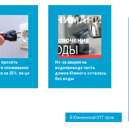
в просять
Из-за аварии на
ти споживання
водопроводе часть
и на 25%: як це
домов Южного осталась
без воды
В Южненской ОТГ проведут длительный субботник: приглашаются все желающие