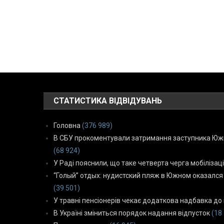
СТАТИСТИКА ВІДВІДУВАНЬ
Головна
(376 989)
В СБУ прокоментували затримання заступника Южн
(68 924)
У Раді пояснили, що таке четверта черга мобілізаці
“Голый” отдых: нудистский пляж в Южном оказался
(39 501)
У травні пенсіонерів чекає додаткова надбавка до 
В Україні зміниться порядок надання відпусток
(18