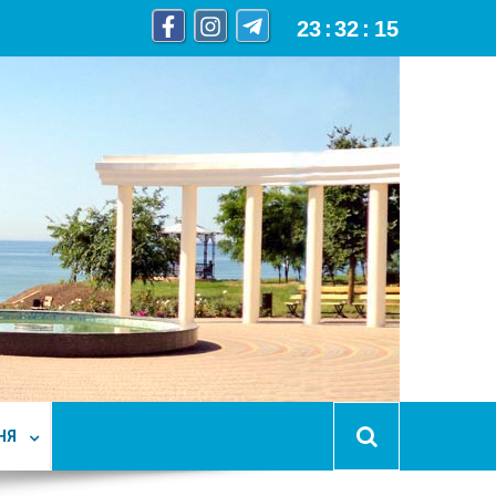
23
:
32
:
16
НЯ