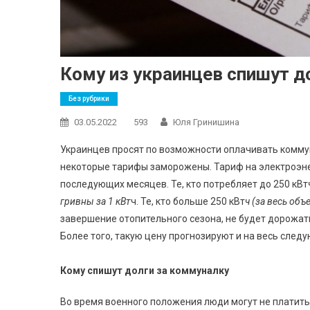
Кому из украинцев спишут д
Без рубрики
03.05.2022
593
Юля Гринишина
Украинцев просят по возможности оплачивать комму
некоторые тарифы заморожены. Тариф на электроэне
последующих месяцев. Те, кто потребляет до 250 кВт
гривны за 1 кВт
ч. Те, кто больше 250 кВт
ч (за весь объ
завершение отопительного сезона, не будет дорожать
Более того, такую цену прогнозируют и на весь след
Кому спишут долги за коммуналку
Во время военного положения люди могут не платить 