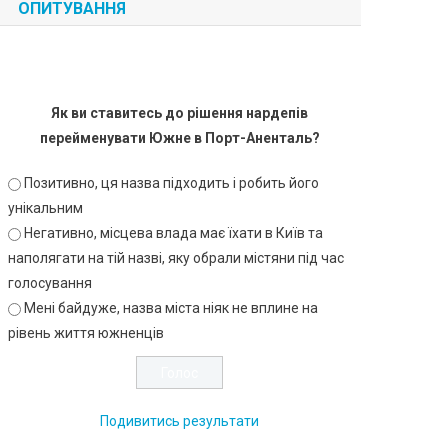
ОПИТУВАННЯ
Як ви ставитесь до рішення нардепів
перейменувати Южне в Порт-Аненталь?
Позитивно, ця назва підходить і робить його
унікальним
Негативно, місцева влада має їхати в Київ та
наполягати на тій назві, яку обрали містяни під час
голосування
Мені байдуже, назва міста ніяк не вплине на
рівень життя южненців
Подивитись результати