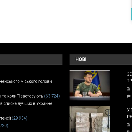
НОВІ
ЗЕ
ТР
енського міського голови
ї та коли її застосують
(63 724)
 в списке лучших в Украине
У 
Р
пенсії
(29 934)
 720)