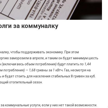
олги за коммуналку
налку, чтобы поддерживать экономику. При этом
ргию заморозили в апреле, и таким он будет минимум шесть
ч (включая весь объем потребления) будут платить по 1,44
ем потребления) — 1,68 гривны за 1 кВт
ч. Газ, несмотря на
 и будет стоить для населения стабильных 8 гривен за куб.
ующий отопительный сезон.
за коммунальные услуги, если у них нет такой возможности.