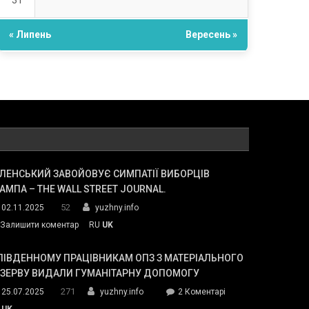
31
« Липень
Вересень »
ЛЕНСЬКИЙ ЗАВОЙОВУЄ СИМПАТІЇ ВИБОРЦІВ
АМПА – THE WALL STREET JOURNAL.
52
02.11.2025
yuzhny.info
on
Залишити коментар
RU
UK
Зеленський
завойовує
ПІВДЕННОМУ ПРАЦІВНИКАМ ОПЗ З МАТЕРІАЛЬНОГО
симпатії
ЕЗЕРВУ ВИДАЛИ ГУМАНІТАРНУ ДОПОМОГУ
виборців
271
до
25.07.2025
yuzhny.info
2 Коментарі
Трампа
У