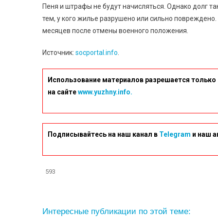
Пеня и штрафы не будут начисляться. Однако долг та
тем, у кого жилье разрушено или сильно повреждено.
месяцев после отмены военного положения.
Источник:
socportal.info
.
Использование материалов разрешается только 
на сайте
www.yuzhny.info.
Подписывайтесь на наш канал в
Telegram
и наш а
593
Интересные публикации по этой теме: