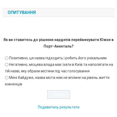
ОПИТУВАННЯ
Як ви ставитесь до рішення нардепів перейменувати Южне в
Порт-Аненталь?
Позитивно, ця назва підходить і робить його унікальним
Негативно, місцева влада має їхати в Київ та наполягати на
тій назві, яку обрали містяни під час голосування
Мені байдуже, назва міста ніяк не вплине на рівень життя
южненців
Подивитись результати