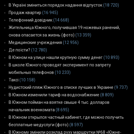
В Україні зміниться порядок надання відпусток
(18 720)
Продаж квартир
(16 945)
Телефонний довідник
(14 668)
Жительница Южного, получившая 19 ножевых ранений,
снова опасается за жизнь (фото)
(13 359)
Медицинские учреждения
(12 956)
Де поїсти?
(12 780)
В Южном на улице нашли крупную сумму денег
(10 893)
В школе Южного проводят эксперимент по запрету
мобильных телефонов
(10 233)
Таксі
(10 158)
Нудистский пляж Южного в списке лучших в Украине
(9 737)
В Южном изменили тариф на водоснабжение
(8 809)
В Южном пойман на взятке свыше 4 тыс. долларов
начальник военкомата
(8 695)
В Южном открылся частный кабинет, где можно получить
бесплатные медуслуги (фото)
(8 597)
В Южному змінили розклад руху маршрутки №68 «Южне-