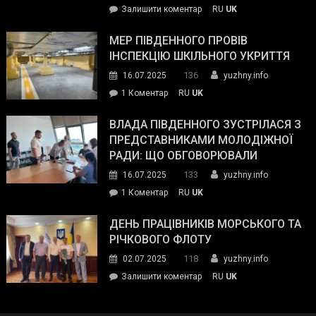
on
Залишити коментар
RU
UK
та
Інспектор
антикорупційних
ДСНС
МЕР ПІВДЕННОГО ПРОВІВ
органів:
власноруч
ІНСПЕКЦІЮ ШКІЛЬНОГО УКРИТТЯ
«Наш
ліквідував
спільний
136
16.07.2025
yuzhny.info
пожежу
ворог
до
1 Коментар
RU
UK
у
—
Мер
Південному
російські
Південного
ВЛАДА ПІВДЕННОГО ЗУСТРІЛАСЯ З
окупанти.
провів
ПРЕДСТАВНИКАМИ МОЛОДІЖНОЇ
Маємо
інспекцію
РАДИ: ЩО ОБГОВОРЮВАЛИ
діяти
шкільного
133
16.07.2025
yuzhny.info
як
укриття
команда
до
1 Коментар
RU
UK
України»
Влада
Південного
ДЕНЬ ПРАЦІВНИКІВ МОРСЬКОГО ТА
зустрілася
РІЧКОВОГО ФЛОТУ
з
118
02.07.2025
yuzhny.info
представниками
on
Залишити коментар
RU
UK
молодіжної
День
ради:
працівників
що