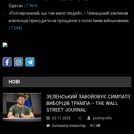
Одеса»
(7 969)
«Розчарований, що так мало людей», – Новацький закликав
южненців приходити на прощання з полеглими військовими
(7 298)
НОВІ
ЗЕЛЕНСЬКИЙ ЗАВОЙОВУЄ СИМПАТІЇ
ВИБОРЦІВ ТРАМПА – THE WALL
STREET JOURNAL.
52
02.11.2025
yuzhny.info
on
Залишити коментар
RU
UK
Зеленський