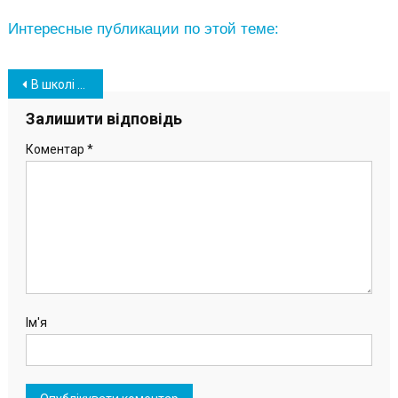
Интересные публикации по этой теме:
Навігація
В школі Южного впроваджують пропускний режим: завершується монтаж обладнання (фото)
записів
Залишити відповідь
Коментар
*
Ім'я