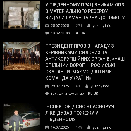
завойовує
У ПІВДЕННОМУ ПРАЦІВНИКАМ ОПЗ
симпатії
З МАТЕРІАЛЬНОГО РЕЗЕРВУ
виборців
ВИДАЛИ ГУМАНІТАРНУ ДОПОМОГУ
Трампа
271
25.07.2025
yuzhny.info
–
до
2 Коментарі
RU
UK
The
У
Wall
Південному
ПРЕЗИДЕНТ ПРОВІВ НАРАДУ З
Street
працівникам
КЕРІВНИКАМИ СИЛОВИХ ТА
Journal.
ОПЗ
АНТИКОРУПЦІЙНИХ ОРГАНІВ: «НАШ
з
СПІЛЬНИЙ ВОРОГ — РОСІЙСЬКІ
матеріального
ОКУПАНТИ. МАЄМО ДІЯТИ ЯК
резерву
КОМАНДА УКРАЇНИ»
видали
61
23.07.2025
yuzhny.info
гуманітарну
on
Залишити коментар
RU
UK
допомогу
Президент
провів
ІНСПЕКТОР ДСНС ВЛАСНОРУЧ
нараду
ЛІКВІДУВАВ ПОЖЕЖУ У
з
ПІВДЕННОМУ
керівниками
149
16.07.2025
yuzhny.info
силових