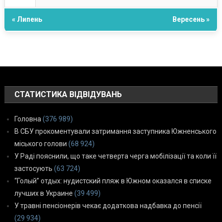
« Липень
Вересень »
СТАТИСТИКА ВІДВІДУВАНЬ
Головна
(376 989)
В СБУ прокоментували затримання заступника Южненського
міського голови
(68 924)
У Раді пояснили, що таке четверта черга мобілізації та коли її
застосують
(63 724)
“Голый” отдых: нудистский пляж в Южном оказался в списке
лучших в Украине
(39 499)
У травні пенсіонерів чекає додаткова надбавка до пенсії
(29 934)