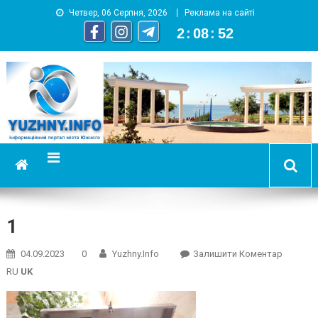
Четвер, 06 Серпня, 2026
Реклама на сайті
2
:
08
:
52
YUZHNY.INFO
информационный портал города Южный
1
On
04.09.2023
0
Yuzhny.info
Залишити Коментар
1
RU
UK