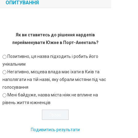
ОПИТУВАННЯ
Як ви ставитесь до рішення нардепів
перейменувати Южне в Порт-Аненталь?
Позитивно, ця назва підходить і робить його
унікальним
Негативно, місцева влада має їхати в Київ та
наполягати на тій назві, яку обрали містяни під час
голосування
Мені байдуже, назва міста ніяк не вплине на
рівень життя южненців
Подивитись результати