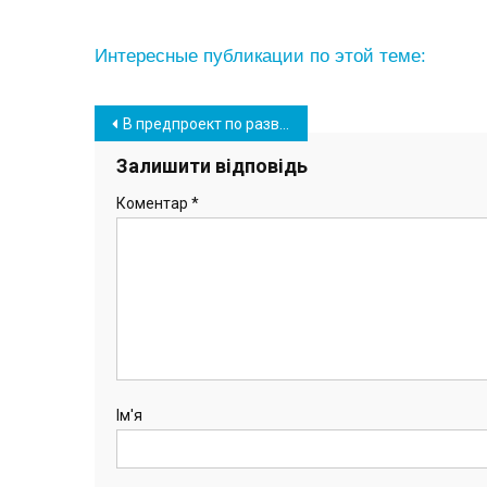
Интересные публикации по этой теме:
Навігація
В предпроект по развитию набережной в Южном внесли изменения (фото)
записів
Залишити відповідь
Коментар
*
Ім'я