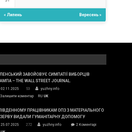
31
« Липень
Вересень »
ЛЕНСЬКИЙ ЗАВОЙОВУЄ СИМПАТІЇ ВИБОРЦІВ
АМПА – THE WALL STREET JOURNAL.
53
02.11.2025
yuzhny.info
on
Залишити коментар
RU
UK
Зеленський
завойовує
ПІВДЕННОМУ ПРАЦІВНИКАМ ОПЗ З МАТЕРІАЛЬНОГО
симпатії
ЕЗЕРВУ ВИДАЛИ ГУМАНІТАРНУ ДОПОМОГУ
виборців
272
до
25.07.2025
yuzhny.info
2 Коментарі
Трампа
У