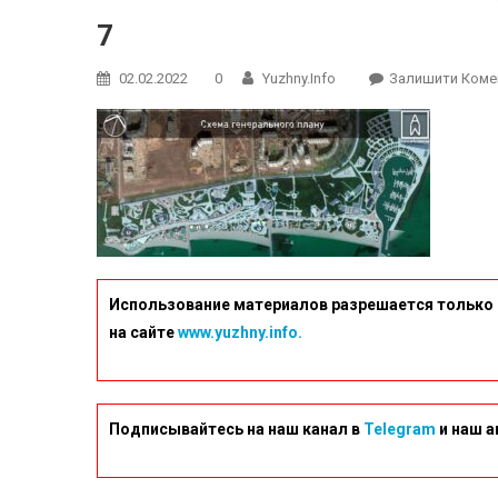
7
02.02.2022
0
Yuzhny.info
Залишити Коме
Использование материалов разрешается только 
на сайте
www.yuzhny.info.
Подписывайтесь на наш канал в
Telegram
и наш а