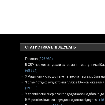
СТАТИСТИКА ВІДВІДУВАНЬ
Головна
(376 989)
В СБУ прокоментували затримання заступника Южн
(68 924)
У Раді пояснили, що таке четверта черга мобілізаці
“Голый” отдых: нудистский пляж в Южном оказался
(39 503)
У травні пенсіонерів чекає додаткова надбавка до 
В Україні зміниться порядок надання відпусток
(18