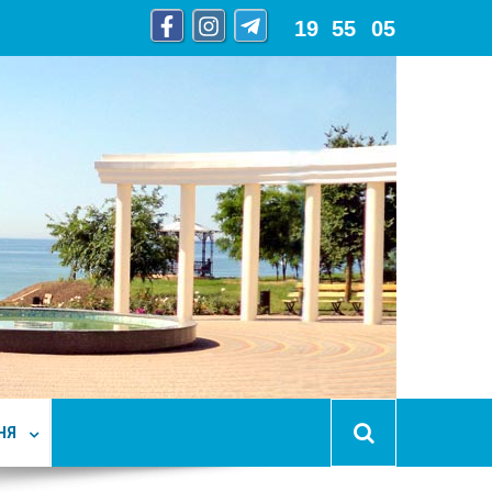
19
:
55
:
07
НЯ