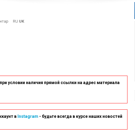
On
нтар
RU
UK
7
при условии наличия прямой ссылки на адрес материала
ккаунт в
Instagram
- будьте всегда в курсе наших новостей