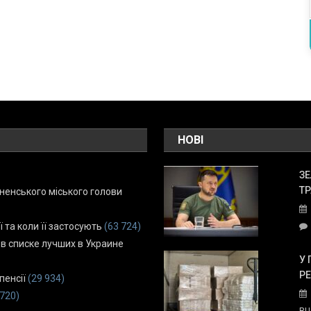
НОВІ
ЗЕ
ТР
енського міського голови
ї та коли її застосують
(63 724)
 в списке лучших в Украине
У 
Р
пенсії
(29 934)
 720)