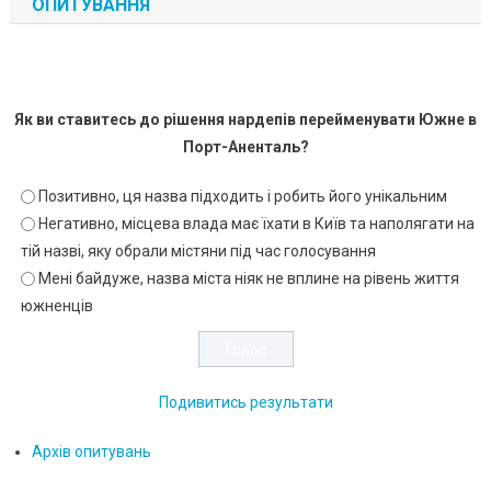
ОПИТУВАННЯ
Як ви ставитесь до рішення нардепів перейменувати Южне в
Порт-Аненталь?
Позитивно, ця назва підходить і робить його унікальним
Негативно, місцева влада має їхати в Київ та наполягати на
тій назві, яку обрали містяни під час голосування
Мені байдуже, назва міста ніяк не вплине на рівень життя
южненців
Подивитись результати
Архів опитувань