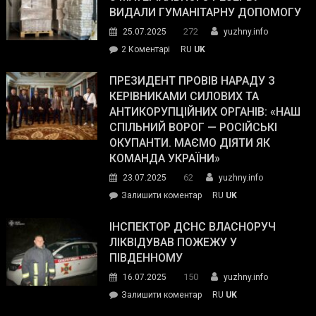
виборців
ВИДАЛИ ГУМАНІТАРНУ ДОПОМОГУ
Трампа
272
25.07.2025
yuzhny.info
–
до
2 Коментарі
RU
UK
The
У
Wall
Південному
ПРЕЗИДЕНТ ПРОВІВ НАРАДУ З
Street
працівникам
КЕРІВНИКАМИ СИЛОВИХ ТА
Journal.
ОПЗ
АНТИКОРУПЦІЙНИХ ОРГАНІВ: «НАШ
з
СПІЛЬНИЙ ВОРОГ — РОСІЙСЬКІ
матеріального
ОКУПАНТИ. МАЄМО ДІЯТИ ЯК
резерву
КОМАНДА УКРАЇНИ»
видали
62
23.07.2025
yuzhny.info
гуманітарну
on
Залишити коментар
RU
UK
допомогу
Президент
провів
ІНСПЕКТОР ДСНС ВЛАСНОРУЧ
нараду
ЛІКВІДУВАВ ПОЖЕЖУ У
з
ПІВДЕННОМУ
керівниками
150
16.07.2025
yuzhny.info
силових
on
Залишити коментар
RU
UK
та
Інспектор
антикорупційних