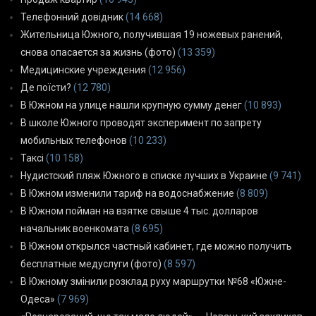
Телефонний довідник
(14 668)
Жительница Южного, получившая 19 ножевых ранений,
снова опасается за жизнь (фото)
(13 359)
Медицинские учреждения
(12 956)
Де поїсти?
(12 780)
В Южном на улице нашли крупную сумму денег
(10 893)
В школе Южного проводят эксперимент по запрету
мобильных телефонов
(10 233)
Таксі
(10 158)
Нудистский пляж Южного в списке лучших в Украине
(9 741)
В Южном изменили тариф на водоснабжение
(8 809)
В Южном пойман на взятке свыше 4 тыс. долларов
начальник военкомата
(8 695)
В Южном открылся частный кабинет, где можно получить
бесплатные медуслуги (фото)
(8 597)
В Южному змінили розклад руху маршрутки №68 «Южне-
Одеса»
(7 969)