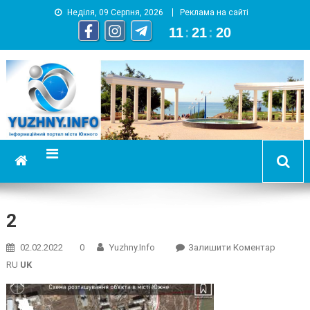
Неділя, 09 Серпня, 2026
Реклама на сайті
11
:
21
:
20
YUZHNY.INFO
информационный портал города Южный
2
On
02.02.2022
0
Yuzhny.info
Залишити Коментар
2
RU
UK