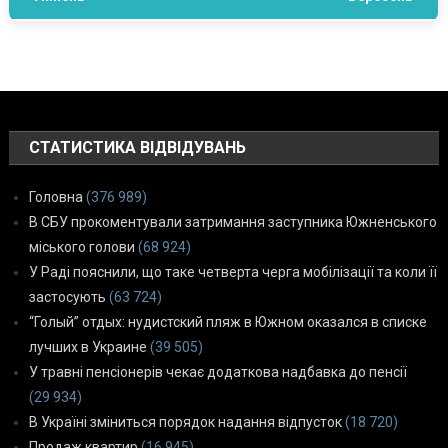
СТАТИСТИКА ВІДВІДУВАНЬ
Головна
(376 989)
В СБУ прокоментували затримання заступника Южненського
міського голови
(68 924)
У Раді пояснили, що таке четверта черга мобілізації та коли її
застосують
(63 724)
“Голый” отдых: нудистский пляж в Южном оказался в списке
лучших в Украине
(39 505)
У травні пенсіонерів чекає додаткова надбавка до пенсії
(29 934)
В Україні зміниться порядок надання відпусток
(18 720)
Продаж квартир
(16 945)