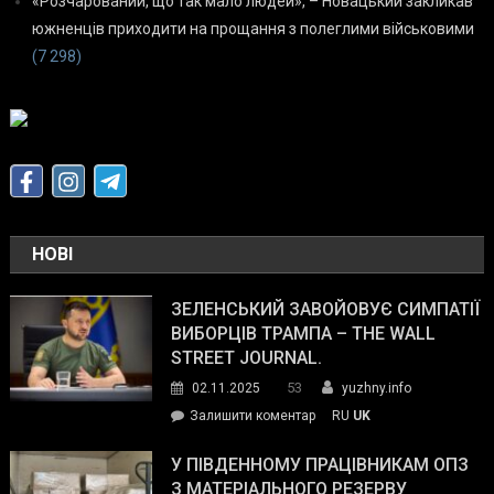
«Розчарований, що так мало людей», – Новацький закликав
южненців приходити на прощання з полеглими військовими
(7 298)
НОВІ
ЗЕЛЕНСЬКИЙ ЗАВОЙОВУЄ СИМПАТІЇ
ВИБОРЦІВ ТРАМПА – THE WALL
STREET JOURNAL.
53
02.11.2025
yuzhny.info
on
Залишити коментар
RU
UK
Зеленський
завойовує
У ПІВДЕННОМУ ПРАЦІВНИКАМ ОПЗ
симпатії
З МАТЕРІАЛЬНОГО РЕЗЕРВУ