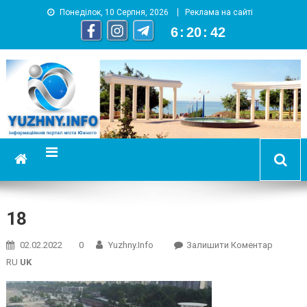
Понеділок, 10 Серпня, 2026
Реклама на сайті
6
:
20
:
43
YUZHNY.INFO
информационный портал города Южный
18
On
02.02.2022
0
Yuzhny.info
Залишити Коментар
18
RU
UK