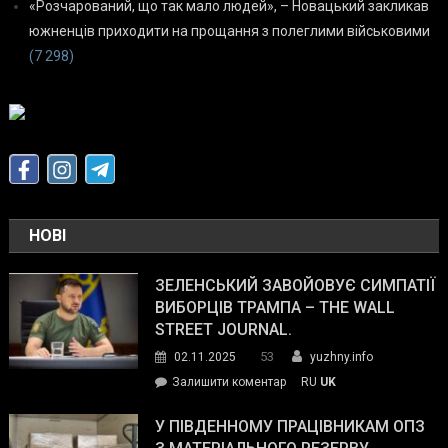
«Розчарований, що так мало людей», – Новацький закликав
южненців приходити на прощання з полеглими військовими
(7 298)
НОВІ
ЗЕЛЕНСЬКИЙ ЗАВОЙОВУЄ СИМПАТІЇ
ВИБОРЦІВ ТРАМПА – THE WALL
STREET JOURNAL.
53
02.11.2025
yuzhny.info
on
Залишити коментар
RU
UK
Зеленський
завойовує
У ПІВДЕННОМУ ПРАЦІВНИКАМ ОПЗ
симпатії