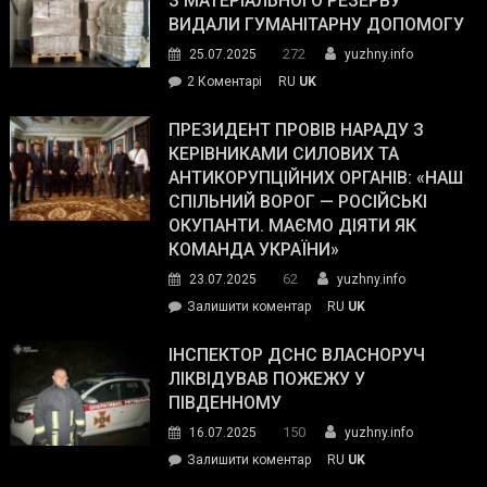
З МАТЕРІАЛЬНОГО РЕЗЕРВУ
виборців
ВИДАЛИ ГУМАНІТАРНУ ДОПОМОГУ
Трампа
272
25.07.2025
yuzhny.info
–
до
2 Коментарі
RU
UK
The
У
Wall
Південному
ПРЕЗИДЕНТ ПРОВІВ НАРАДУ З
Street
працівникам
КЕРІВНИКАМИ СИЛОВИХ ТА
Journal.
ОПЗ
АНТИКОРУПЦІЙНИХ ОРГАНІВ: «НАШ
з
СПІЛЬНИЙ ВОРОГ — РОСІЙСЬКІ
матеріального
ОКУПАНТИ. МАЄМО ДІЯТИ ЯК
резерву
КОМАНДА УКРАЇНИ»
видали
62
23.07.2025
yuzhny.info
гуманітарну
on
Залишити коментар
RU
UK
допомогу
Президент
провів
ІНСПЕКТОР ДСНС ВЛАСНОРУЧ
нараду
ЛІКВІДУВАВ ПОЖЕЖУ У
з
ПІВДЕННОМУ
керівниками
150
16.07.2025
yuzhny.info
силових
on
Залишити коментар
RU
UK
та
Інспектор