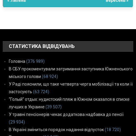
« Липень
Вересень »
СТАТИСТИКА ВІДВІДУВАНЬ
Головна
(376 989)
В СБУ прокоментували затримання заступника Южненського
міського голови
(68 924)
У Раді пояснили, що таке четверта черга мобілізації та коли її
застосують
(63 724)
“Голый” отдых: нудистский пляж в Южном оказался в списке
лучших в Украине
(39 507)
У травні пенсіонерів чекає додаткова надбавка до пенсії
(29 934)
В Україні зміниться порядок надання відпусток
(18 720)