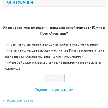
ОПИТУВАННЯ
Як ви ставитесь до рішення нардепів перейменувати Южне в
Порт-Аненталь?
Позитивно, ця назва підходить і робить його унікальним
Негативно, місцева влада має їхати в Київ та наполягати на
тій назві, яку обрали містяни під час голосування
Мені байдуже, назва міста ніяк не вплине на рівень життя
южненців
Подивитись результати
Архів опитувань