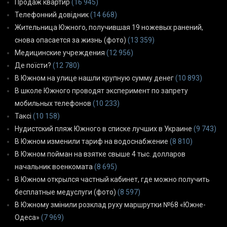
Продаж квартир
(16 945)
Телефонний довідник
(14 668)
Жительница Южного, получившая 19 ножевых ранений,
снова опасается за жизнь (фото)
(13 359)
Медицинские учреждения
(12 956)
Де поїсти?
(12 780)
В Южном на улице нашли крупную сумму денег
(10 893)
В школе Южного проводят эксперимент по запрету
мобильных телефонов
(10 233)
Таксі
(10 158)
Нудистский пляж Южного в списке лучших в Украине
(9 743)
В Южном изменили тариф на водоснабжение
(8 810)
В Южном пойман на взятке свыше 4 тыс. долларов
начальник военкомата
(8 695)
В Южном открылся частный кабинет, где можно получить
бесплатные медуслуги (фото)
(8 597)
В Южному змінили розклад руху маршрутки №68 «Южне-
Одеса»
(7 969)