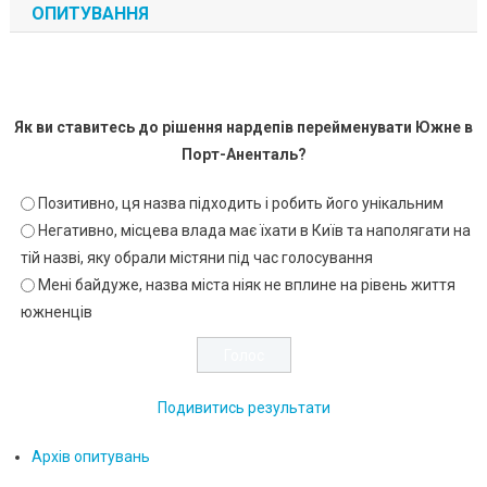
ОПИТУВАННЯ
Як ви ставитесь до рішення нардепів перейменувати Южне в
Порт-Аненталь?
Позитивно, ця назва підходить і робить його унікальним
Негативно, місцева влада має їхати в Київ та наполягати на
тій назві, яку обрали містяни під час голосування
Мені байдуже, назва міста ніяк не вплине на рівень життя
южненців
Подивитись результати
Архів опитувань