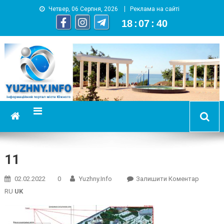
Четвер, 06 Серпня, 2026
Реклама на сайті
18
:
07
:
41
YUZHNY.INFO
информационный портал города Южный
11
On
02.02.2022
0
Yuzhny.info
Залишити Коментар
11
RU
UK