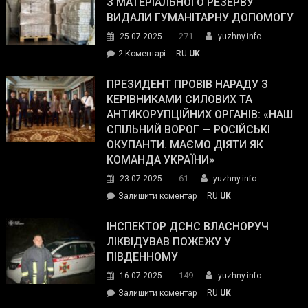
З МАТЕРІАЛЬНОГО РЕЗЕРВУ
виборців
ВИДАЛИ ГУМАНІТАРНУ ДОПОМОГУ
Трампа
271
25.07.2025
yuzhny.info
–
до
2 Коментарі
RU
UK
The
У
Wall
Південному
ПРЕЗИДЕНТ ПРОВІВ НАРАДУ З
Street
працівникам
КЕРІВНИКАМИ СИЛОВИХ ТА
Journal.
ОПЗ
АНТИКОРУПЦІЙНИХ ОРГАНІВ: «НАШ
з
СПІЛЬНИЙ ВОРОГ — РОСІЙСЬКІ
матеріального
ОКУПАНТИ. МАЄМО ДІЯТИ ЯК
резерву
КОМАНДА УКРАЇНИ»
видали
61
23.07.2025
yuzhny.info
гуманітарну
on
Залишити коментар
RU
UK
допомогу
Президент
провів
ІНСПЕКТОР ДСНС ВЛАСНОРУЧ
нараду
ЛІКВІДУВАВ ПОЖЕЖУ У
з
ПІВДЕННОМУ
керівниками
149
16.07.2025
yuzhny.info
силових
on
Залишити коментар
RU
UK
та
Інспектор