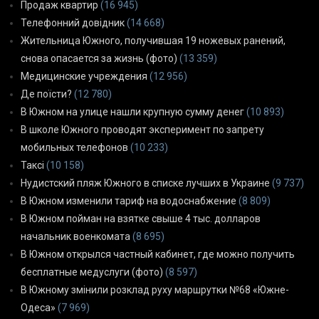
Продаж квартир
(16 945)
Телефонний довідник
(14 668)
Жительница Южного, получившая 19 ножевых ранений,
снова опасается за жизнь (фото)
(13 359)
Медицинские учреждения
(12 956)
Де поїсти?
(12 780)
В Южном на улице нашли крупную сумму денег
(10 893)
В школе Южного проводят эксперимент по запрету
мобильных телефонов
(10 233)
Таксі
(10 158)
Нудистский пляж Южного в списке лучших в Украине
(9 737)
В Южном изменили тариф на водоснабжение
(8 809)
В Южном пойман на взятке свыше 4 тыс. долларов
начальник военкомата
(8 695)
В Южном открылся частный кабинет, где можно получить
бесплатные медуслуги (фото)
(8 597)
В Южному змінили розклад руху маршрутки №68 «Южне-
Одеса»
(7 969)