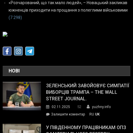
«Розчарований, що так мало людей», – Новацький закликав
южненців приходити на прощання з полеглими військовими
(7 298)
НОВІ
ЗЕЛЕНСЬКИЙ ЗАВОЙОВУЄ СИМПАТІЇ
ВИБОРЦІВ ТРАМПА – THE WALL
STREET JOURNAL.
52
02.11.2025
yuzhny.info
on
Залишити коментар
RU
UK
Зеленський
завойовує
У ПІВДЕННОМУ ПРАЦІВНИКАМ ОПЗ
симпатії