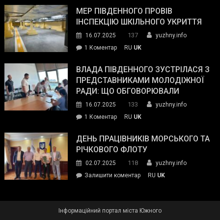
антикорупційних
ДСНС
МЕР ПІВДЕННОГО ПРОВІВ
органів:
власноруч
ІНСПЕКЦІЮ ШКІЛЬНОГО УКРИТТЯ
«Наш
ліквідував
спільний
137
16.07.2025
yuzhny.info
пожежу
ворог
до
1 Коментар
RU
UK
у
—
Мер
Південному
російські
Південного
ВЛАДА ПІВДЕННОГО ЗУСТРІЛАСЯ З
окупанти.
провів
ПРЕДСТАВНИКАМИ МОЛОДІЖНОЇ
Маємо
інспекцію
РАДИ: ЩО ОБГОВОРЮВАЛИ
діяти
шкільного
133
16.07.2025
yuzhny.info
як
укриття
команда
до
1 Коментар
RU
UK
України»
Влада
Південного
ДЕНЬ ПРАЦІВНИКІВ МОРСЬКОГО ТА
зустрілася
РІЧКОВОГО ФЛОТУ
з
118
02.07.2025
yuzhny.info
представниками
on
Залишити коментар
RU
UK
молодіжної
День
ради:
працівників
що
морського
обговорювали
Інформаційний портал міста Южного
та