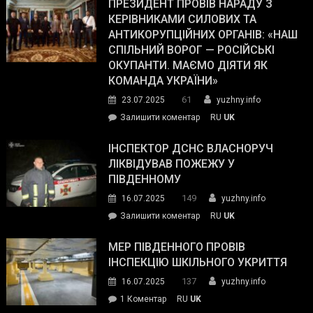
Південному
ПРЕЗИДЕНТ ПРОВІВ НАРАДУ З
Street
працівникам
КЕРІВНИКАМИ СИЛОВИХ ТА
Journal.
ОПЗ
АНТИКОРУПЦІЙНИХ ОРГАНІВ: «НАШ
з
СПІЛЬНИЙ ВОРОГ — РОСІЙСЬКІ
матеріального
ОКУПАНТИ. МАЄМО ДІЯТИ ЯК
резерву
КОМАНДА УКРАЇНИ»
видали
61
23.07.2025
yuzhny.info
гуманітарну
on
Залишити коментар
RU
UK
допомогу
Президент
провів
ІНСПЕКТОР ДСНС ВЛАСНОРУЧ
нараду
ЛІКВІДУВАВ ПОЖЕЖУ У
з
ПІВДЕННОМУ
керівниками
149
16.07.2025
yuzhny.info
силових
on
Залишити коментар
RU
UK
та
Інспектор
антикорупційних
ДСНС
МЕР ПІВДЕННОГО ПРОВІВ
органів:
власноруч
ІНСПЕКЦІЮ ШКІЛЬНОГО УКРИТТЯ
«Наш
ліквідував
спільний
137
16.07.2025
yuzhny.info
пожежу
ворог
до
1 Коментар
RU
UK
у
—
Мер