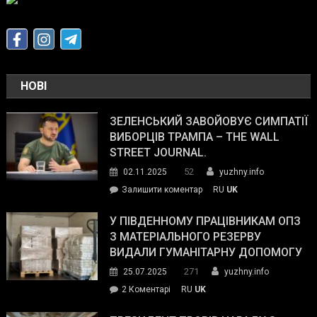
НОВІ
ЗЕЛЕНСЬКИЙ ЗАВОЙОВУЄ СИМПАТІЇ
ВИБОРЦІВ ТРАМПА – THE WALL
STREET JOURNAL.
52
02.11.2025
yuzhny.info
on
Залишити коментар
RU
UK
Зеленський
завойовує
У ПІВДЕННОМУ ПРАЦІВНИКАМ ОПЗ
симпатії
З МАТЕРІАЛЬНОГО РЕЗЕРВУ
виборців
ВИДАЛИ ГУМАНІТАРНУ ДОПОМОГУ
Трампа
271
25.07.2025
yuzhny.info
–
до
2 Коментарі
RU
UK
The
У
Wall