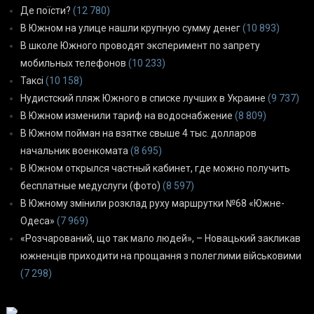
Де поїсти?
(12 780)
В Южном на улице нашли крупную сумму денег
(10 893)
В школе Южного проводят эксперимент по запрету
мобильных телефонов
(10 233)
Таксі
(10 158)
Нудистский пляж Южного в списке лучших в Украине
(9 737)
В Южном изменили тариф на водоснабжение
(8 809)
В Южном пойман на взятке свыше 4 тыс. долларов
начальник военкомата
(8 695)
В Южном открылся частный кабинет, где можно получить
бесплатные медуслуги (фото)
(8 597)
В Южному змінили розклад руху маршрутки №68 «Южне-
Одеса»
(7 969)
«Розчарований, що так мало людей», – Новацький закликав
южненців приходити на прощання з полеглими військовими
(7 298)