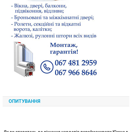
ОПИТУВАННЯ
Як ви ставитесь до рішення нардепів перейменувати Южне в