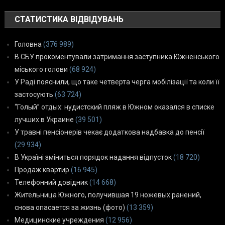
СТАТИСТИКА ВІДВІДУВАНЬ
Головна
(376 989)
В СБУ прокоментували затримання заступника Южненського
міського голови
(68 924)
У Раді пояснили, що таке четверта черга мобілізації та коли її
застосують
(63 724)
“Голый” отдых: нудистский пляж в Южном оказался в списке
лучших в Украине
(39 501)
У травні пенсіонерів чекає додаткова надбавка до пенсії
(29 934)
В Україні зміниться порядок надання відпусток
(18 720)
Продаж квартир
(16 945)
Телефонний довідник
(14 668)
Жительница Южного, получившая 19 ножевых ранений,
снова опасается за жизнь (фото)
(13 359)
Медицинские учреждения
(12 956)