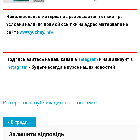
Использование материалов разрешается только при
условии наличия прямой ссылки на адрес материала на
сайте
www.yuzhny.info.
Подписывайтесь на наш канал в
Telegram
и наш аккаунт в
Instagram
- будьте всегда в курсе наших новостей
Интересные публикации по этой теме:
Навігація
В предпроект по развитию набережной в Южном внесли изменения (фото)
записів
Залишити відповідь