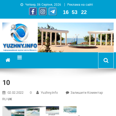
Четвер, 06 Серпня, 2026
Реклама на сайті
16
:
53
:
23
YUZHNY.INFO
информационный портал города Южный
10
On
02.02.2022
0
Yuzhny.info
Залишити Коментар
10
RU
UK