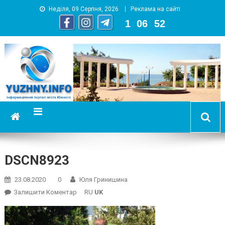
Неділя, 09 Серпня, 2026
Реклама на сайті
1
:
06
:
53
YUZHNY.INFO
информационный портал города Южный
DSCN8923
23.08.2020
0
Юля Гринишина
On
Залишити Коментар
RU
UK
DSCN8923