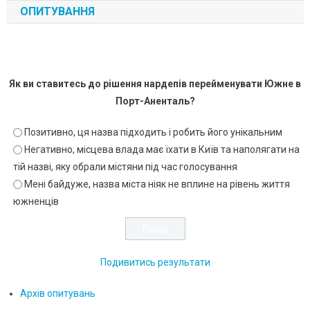
ОПИТУВАННЯ
Як ви ставитесь до рішення нардепів перейменувати Южне в
Порт-Аненталь?
Позитивно, ця назва підходить і робить його унікальним
Негативно, місцева влада має їхати в Київ та наполягати на
тій назві, яку обрали містяни під час голосування
Мені байдуже, назва міста ніяк не вплине на рівень життя
южненців
Подивитись результати
Архів опитувань