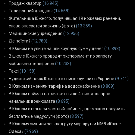
Продаж квартир
(16 945)
Телефонний довідник
(14 668)
Жительница Южного, получившая 19 ножевых ранений,
снова опасается за жизнь (фото)
(13 359)
Медицинские учреждения
(12 956)
Де поїсти?
(12 780)
В Южном на улице нашли крупную сумму денег
(10 893)
В школе Южного проводят эксперимент по запрету
мобильных телефонов
(10 233)
Таксі
(10 158)
Нудистский пляж Южного в списке лучших в Украине
(9 741)
В Южном изменили тариф на водоснабжение
(8 809)
В Южном пойман на взятке свыше 4 тыс. долларов
начальник военкомата
(8 695)
В Южном открылся частный кабинет, где можно получить
бесплатные медуслуги (фото)
(8 597)
В Южному змінили розклад руху маршрутки №68 «Южне-
Одеса»
(7 969)