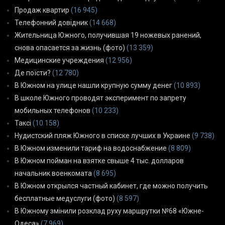
Продаж квартир
(16 945)
Телефонний довідник
(14 668)
Жительница Южного, получившая 19 ножевых ранений,
снова опасается за жизнь (фото)
(13 359)
Медицинские учреждения
(12 956)
Де поїсти?
(12 780)
В Южном на улице нашли крупную сумму денег
(10 893)
В школе Южного проводят эксперимент по запрету
мобильных телефонов
(10 233)
Таксі
(10 158)
Нудистский пляж Южного в списке лучших в Украине
(9 738)
В Южном изменили тариф на водоснабжение
(8 809)
В Южном пойман на взятке свыше 4 тыс. долларов
начальник военкомата
(8 695)
В Южном открылся частный кабинет, где можно получить
бесплатные медуслуги (фото)
(8 597)
В Южному змінили розклад руху маршрутки №68 «Южне-
Одеса»
(7 969)