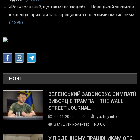
«Розчарований, що так мало людей», – Новацький закликав
южненців приходити на прощання з полеглими військовими
(7 298)
НОВІ
ЗЕЛЕНСЬКИЙ ЗАВОЙОВУЄ СИМПАТІЇ
ВИБОРЦІВ ТРАМПА – THE WALL
STREET JOURNAL.
52
02.11.2025
yuzhny.info
on
Залишити коментар
RU
UK
Зеленський
завойовує
У ПІВДЕННОМУ ПРАЦІВНИКАМ ОПЗ