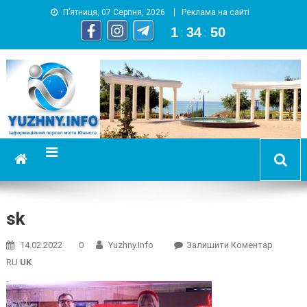
П’ятниця, 07 Серпня, 2026
Реклама на сайті
1
:
34
:
51
YUZHNY.INFO
информационный портал города Южный
sk
On
14.02.2022
0
Yuzhny.info
Залишити Коментар
Sk
RU
UK