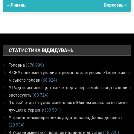
« Липень
Вересень »
СТАТИСТИКА ВІДВІДУВАНЬ
Головна
(376 989)
В СБУ прокоментували затримання заступника Южненського
міського голови
(68 924)
У Раді пояснили, що таке четверта черга мобілізації та коли її
застосують
(63 724)
“Голый” отдых: нудистский пляж в Южном оказался в списке
лучших в Украине
(39 501)
У травні пенсіонерів чекає додаткова надбавка до пенсії
(29 934)
В Україні зміниться порядок надання відпусток
(18 720)