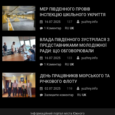
Інспектор
антикорупційних
ДСНС
МЕР ПІВДЕННОГО ПРОВІВ
органів:
власноруч
ІНСПЕКЦІЮ ШКІЛЬНОГО УКРИТТЯ
«Наш
ліквідував
спільний
137
16.07.2025
yuzhny.info
пожежу
ворог
до
1 Коментар
RU
UK
у
—
Мер
Південному
російські
Південного
ВЛАДА ПІВДЕННОГО ЗУСТРІЛАСЯ З
окупанти.
провів
ПРЕДСТАВНИКАМИ МОЛОДІЖНОЇ
Маємо
інспекцію
РАДИ: ЩО ОБГОВОРЮВАЛИ
діяти
шкільного
133
16.07.2025
yuzhny.info
як
укриття
команда
до
1 Коментар
RU
UK
України»
Влада
Південного
ДЕНЬ ПРАЦІВНИКІВ МОРСЬКОГО ТА
зустрілася
РІЧКОВОГО ФЛОТУ
з
118
02.07.2025
yuzhny.info
представниками
on
Залишити коментар
RU
UK
молодіжної
День
ради:
працівників
що
морського
обговорювали
Інформаційний портал міста Южного