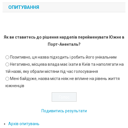
ОПИТУВАННЯ
Як ви ставитесь до рішення нардепів перейменувати Южне в
Порт-Аненталь?
Позитивно, ця назва підходить і робить його унікальним
Негативно, місцева влада має їхати в Київ та наполягати на
тій назві, яку обрали містяни під час голосування
Мені байдуже, назва міста ніяк не вплине на рівень життя
южненців
Подивитись результати
Архів опитувань