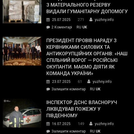
симпатії
З МАТЕРІАЛЬНОГО РЕЗЕРВУ
виборців
ВИДАЛИ ГУМАНІТАРНУ ДОПОМОГУ
Трампа
271
25.07.2025
yuzhny.info
–
до
2 Коментарі
RU
UK
The
У
Wall
Південному
ПРЕЗИДЕНТ ПРОВІВ НАРАДУ З
Street
працівникам
КЕРІВНИКАМИ СИЛОВИХ ТА
Journal.
ОПЗ
АНТИКОРУПЦІЙНИХ ОРГАНІВ: «НАШ
з
СПІЛЬНИЙ ВОРОГ — РОСІЙСЬКІ
матеріального
ОКУПАНТИ. МАЄМО ДІЯТИ ЯК
резерву
КОМАНДА УКРАЇНИ»
видали
61
23.07.2025
yuzhny.info
гуманітарну
on
Залишити коментар
RU
UK
допомогу
Президент
провів
ІНСПЕКТОР ДСНС ВЛАСНОРУЧ
нараду
ЛІКВІДУВАВ ПОЖЕЖУ У
з
ПІВДЕННОМУ
керівниками
149
16.07.2025
yuzhny.info
силових
on
Залишити коментар
RU
UK
та