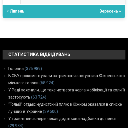
« Липень
Вересень »
СТАТИСТИКА ВІДВІДУВАНЬ
Головна
(376 989)
В СБУ прокоментували затримання заступника Южненського
міського голови
(68 924)
У Раді пояснили, що таке четверта черга мобілізації та коли її
застосують
(63 724)
“Голый” отдых: нудистский пляж в Южном оказался в списке
лучших в Украине
(39 500)
У травні пенсіонерів чекає додаткова надбавка до пенсії
(29 934)