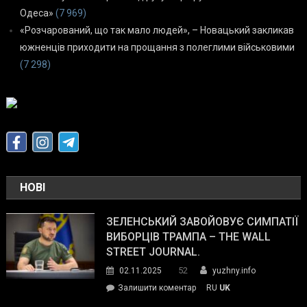
Одеса»
(7 969)
«Розчарований, що так мало людей», – Новацький закликав
южненців приходити на прощання з полеглими військовими
(7 298)
НОВІ
ЗЕЛЕНСЬКИЙ ЗАВОЙОВУЄ СИМПАТІЇ
ВИБОРЦІВ ТРАМПА – THE WALL
STREET JOURNAL.
52
02.11.2025
yuzhny.info
on
Залишити коментар
RU
UK
Зеленський