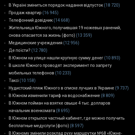
В Україні зміниться порядок надання відпусток
(18 720)
Продаж квартир
(16 945)
Телефонний довідник
(14 668)
Жительница Южного, получившая 19 ножевых ранений,
снова опасается за жизнь (фото)
(13 359)
Медицинские учреждения
(12 956)
Де поїсти?
(12 780)
В Южном на улице нашли крупную сумму денег
(10 893)
В школе Южного проводят эксперимент по запрету
мобильных телефонов
(10 233)
Таксі
(10 158)
Нудистский пляж Южного в списке лучших в Украине
(9 737)
В Южном изменили тариф на водоснабжение
(8 809)
В Южном пойман на взятке свыше 4 тыс. долларов
начальник военкомата
(8 695)
В Южном открылся частный кабинет, где можно получить
бесплатные медуслуги (фото)
(8 597)
В Южному змінили розклад руху маршрутки №68 «Южне-