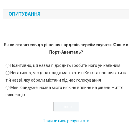
ОПИТУВАННЯ
Як ви ставитесь до рішення нардепів перейменувати Южне в
Порт-Аненталь?
Позитивно, ця назва підходить і робить його унікальним
Негативно, місцева влада має їхати в Київ та наполягати на
тій назві, яку обрали містяни під час голосування
Мені байдуже, назва міста ніяк не вплине на рівень життя
южненців
Подивитись результати