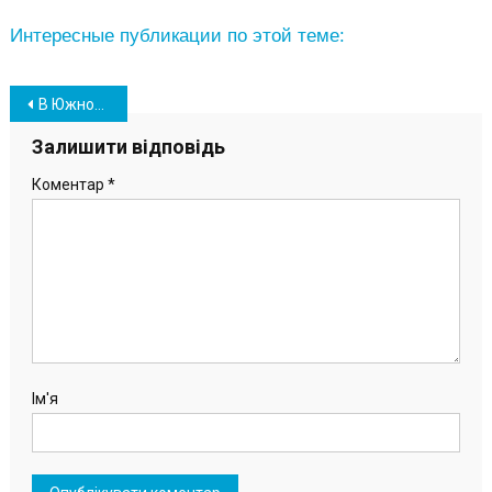
Интересные публикации по этой теме:
Навігація
В Южном состоялось праздничное мероприятие по случаю Дня влюбленных (видео, фото)
записів
Залишити відповідь
Коментар
*
Ім'я