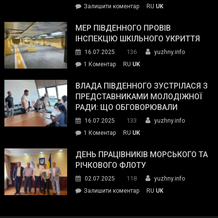
on
Залишити коментар
RU
UK
та
Інспектор
антикорупційних
ДСНС
МЕР ПІВДЕННОГО ПРОВІВ
органів:
власноруч
ІНСПЕКЦІЮ ШКІЛЬНОГО УКРИТТЯ
«Наш
ліквідував
спільний
136
16.07.2025
yuzhny.info
пожежу
ворог
до
1 Коментар
RU
UK
у
—
Мер
Південному
російські
Південного
ВЛАДА ПІВДЕННОГО ЗУСТРІЛАСЯ З
окупанти.
провів
ПРЕДСТАВНИКАМИ МОЛОДІЖНОЇ
Маємо
інспекцію
РАДИ: ЩО ОБГОВОРЮВАЛИ
діяти
шкільного
133
16.07.2025
yuzhny.info
як
укриття
команда
до
1 Коментар
RU
UK
України»
Влада
Південного
ДЕНЬ ПРАЦІВНИКІВ МОРСЬКОГО ТА
зустрілася
РІЧКОВОГО ФЛОТУ
з
118
02.07.2025
yuzhny.info
представниками
on
Залишити коментар
RU
UK
молодіжної
День
ради:
працівників
що