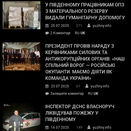
завойовує
У ПІВДЕННОМУ ПРАЦІВНИКАМ ОПЗ
симпатії
З МАТЕРІАЛЬНОГО РЕЗЕРВУ
виборців
ВИДАЛИ ГУМАНІТАРНУ ДОПОМОГУ
Трампа
271
25.07.2025
yuzhny.info
–
до
2 Коментарі
RU
UK
The
У
Wall
Південному
ПРЕЗИДЕНТ ПРОВІВ НАРАДУ З
Street
працівникам
КЕРІВНИКАМИ СИЛОВИХ ТА
Journal.
ОПЗ
АНТИКОРУПЦІЙНИХ ОРГАНІВ: «НАШ
з
СПІЛЬНИЙ ВОРОГ — РОСІЙСЬКІ
матеріального
ОКУПАНТИ. МАЄМО ДІЯТИ ЯК
резерву
КОМАНДА УКРАЇНИ»
видали
61
23.07.2025
yuzhny.info
гуманітарну
on
Залишити коментар
RU
UK
допомогу
Президент
провів
ІНСПЕКТОР ДСНС ВЛАСНОРУЧ
нараду
ЛІКВІДУВАВ ПОЖЕЖУ У
з
ПІВДЕННОМУ
керівниками
149
16.07.2025
yuzhny.info
силових