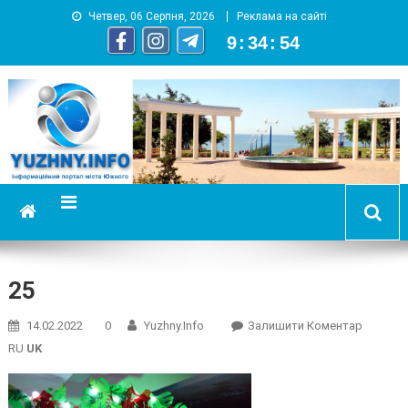
Четвер, 06 Серпня, 2026
Реклама на сайті
9
:
34
:
55
YUZHNY.INFO
информационный портал города Южный
25
On
14.02.2022
0
Yuzhny.info
Залишити Коментар
25
RU
UK