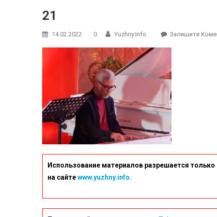
21
14.02.2022
0
Yuzhny.info
Залишити Коме
Использование материалов разрешается только 
на сайте
www.yuzhny.info.