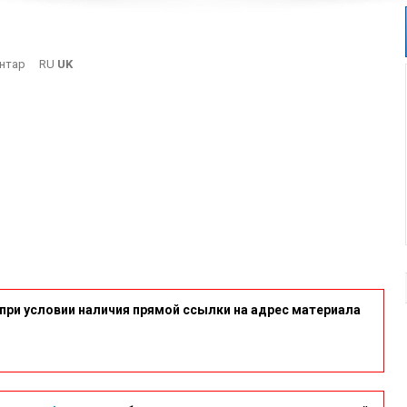
On
нтар
RU
UK
21
при условии наличия прямой ссылки на адрес материала