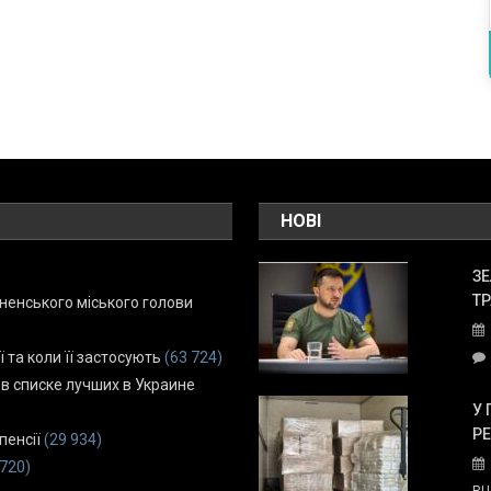
НОВІ
ЗЕ
ТР
енського міського голови
ї та коли її застосують
(63 724)
 в списке лучших в Украине
У 
Р
пенсії
(29 934)
 720)