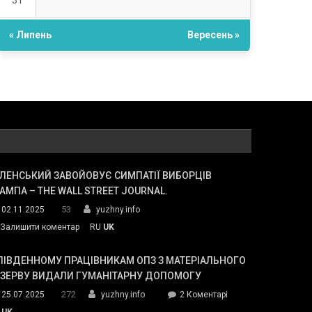
31
« Липень
Вересень »
ЛЕНСЬКИЙ ЗАВОЙОВУЄ СИМПАТІЇ ВИБОРЦІВ
АМПА – THE WALL STREET JOURNAL.
53
02.11.2025
yuzhny.info
on
Залишити коментар
RU
UK
Зеленський
завойовує
ПІВДЕННОМУ ПРАЦІВНИКАМ ОПЗ З МАТЕРІАЛЬНОГО
симпатії
ЕЗЕРВУ ВИДАЛИ ГУМАНІТАРНУ ДОПОМОГУ
виборців
272
до
25.07.2025
yuzhny.info
2 Коментарі
Трампа
У