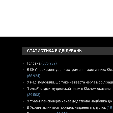
СТАТИСТИКА ВІДВІДУВАНЬ
Головна
(376 989)
В СБУ прокоментували затримання заступника Южн
(68 924)
У Раді пояснили, що таке четверта черга мобілізаці
“Голый” отдых: нудистский пляж в Южном оказался
(39 503)
У травні пенсіонерів чекає додаткова надбавка до 
В Україні зміниться порядок надання відпусток
(18