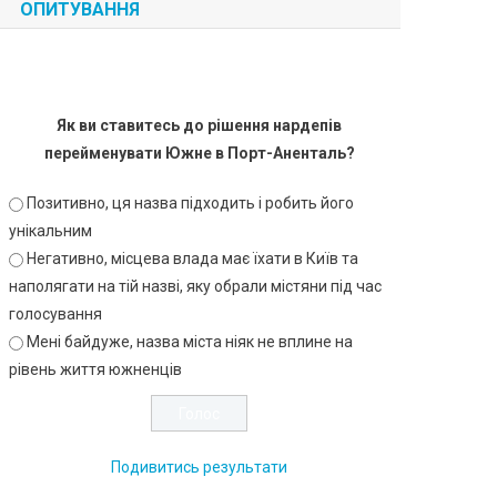
ОПИТУВАННЯ
Як ви ставитесь до рішення нардепів
перейменувати Южне в Порт-Аненталь?
Позитивно, ця назва підходить і робить його
унікальним
Негативно, місцева влада має їхати в Київ та
наполягати на тій назві, яку обрали містяни під час
голосування
Мені байдуже, назва міста ніяк не вплине на
рівень життя южненців
Подивитись результати