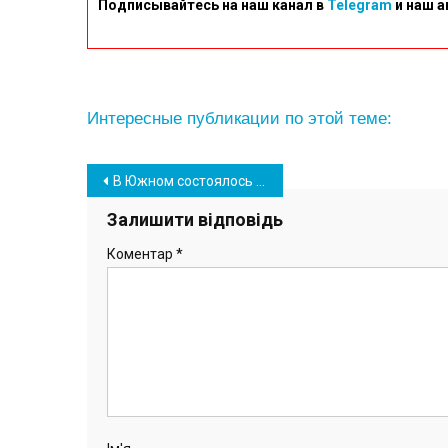
Подписывайтесь на наш канал в
Telegram
и наш а
Интересные публикации по этой теме:
Навігація
В Южном состоялось праздничное мероприятие по случаю Дня влюбленных (видео, фото)
записів
Залишити відповідь
Коментар
*