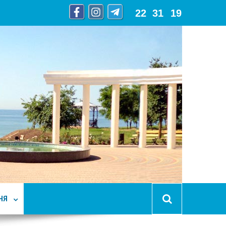
22
:
31
:
21
НЯ