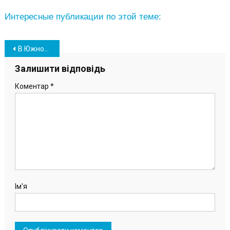
Интересные публикации по этой теме:
Навігація
В Южном состоялось праздничное мероприятие по случаю Дня влюбленных (видео, фото)
записів
Залишити відповідь
Коментар
*
Ім'я