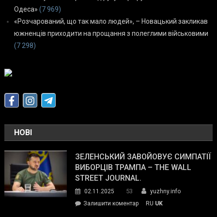
Одеса»
(7 969)
«Розчарований, що так мало людей», – Новацький закликав
южненців приходити на прощання з полеглими військовими
(7 298)
НОВІ
ЗЕЛЕНСЬКИЙ ЗАВОЙОВУЄ СИМПАТІЇ
ВИБОРЦІВ ТРАМПА – THE WALL
STREET JOURNAL.
53
02.11.2025
yuzhny.info
on
Залишити коментар
RU
UK
Зеленський