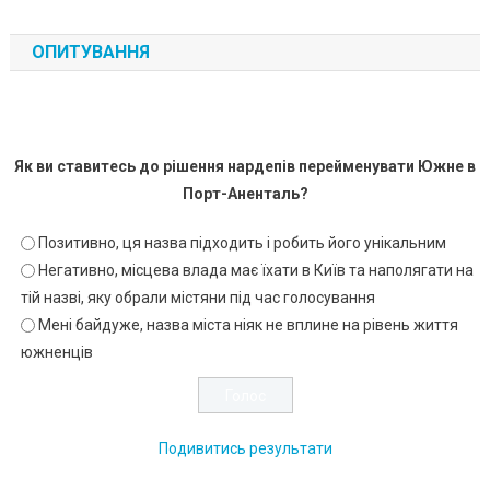
ОПИТУВАННЯ
Як ви ставитесь до рішення нардепів перейменувати Южне в
Порт-Аненталь?
Позитивно, ця назва підходить і робить його унікальним
Негативно, місцева влада має їхати в Київ та наполягати на
тій назві, яку обрали містяни під час голосування
Мені байдуже, назва міста ніяк не вплине на рівень життя
южненців
Подивитись результати