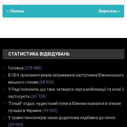
« Липень
Вересень »
СТАТИСТИКА ВІДВІДУВАНЬ
Головна
(376 989)
В СБУ прокоментували затримання заступника Южненського
міського голови
(68 924)
У Раді пояснили, що таке четверта черга мобілізації та коли її
застосують
(63 724)
“Голый” отдых: нудистский пляж в Южном оказался в списке
лучших в Украине
(39 505)
У травні пенсіонерів чекає додаткова надбавка до пенсії
(29 934)