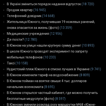
В Україні зміниться порядок надання відпусток
(18 720)
Продаж квартир
(16 945)
Телефонний довідник
(14 668)
Жительница Южного, получившая 19 ножевых ранений,
снова опасается за жизнь (фото)
(13 359)
Медицинские учреждения
(12 956)
Де поїсти?
(12 780)
В Южном на улице нашли крупную сумму денег
(10 893)
В школе Южного проводят эксперимент по запрету
мобильных телефонов
(10 233)
Таксі
(10 158)
Нудистский пляж Южного в списке лучших в Украине
(9 741)
В Южном изменили тариф на водоснабжение
(8 809)
В Южном пойман на взятке свыше 4 тыс. долларов
начальник военкомата
(8 695)
В Южном открылся частный кабинет, где можно получить
бесплатные медуслуги (фото)
(8 597)
В Южному змінили розклад руху маршрутки №68 «Южне-