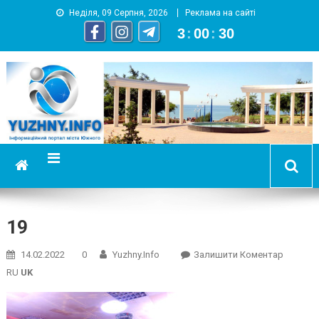
Неділя, 09 Серпня, 2026
Реклама на сайті
3
:
00
:
31
YUZHNY.INFO
информационный портал города Южный
19
On
14.02.2022
0
Yuzhny.info
Залишити Коментар
19
RU
UK