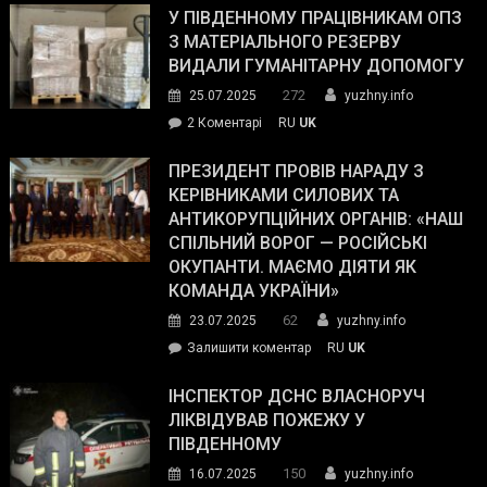
завойовує
У ПІВДЕННОМУ ПРАЦІВНИКАМ ОПЗ
симпатії
З МАТЕРІАЛЬНОГО РЕЗЕРВУ
виборців
ВИДАЛИ ГУМАНІТАРНУ ДОПОМОГУ
Трампа
272
25.07.2025
yuzhny.info
–
до
2 Коментарі
RU
UK
The
У
Wall
Південному
ПРЕЗИДЕНТ ПРОВІВ НАРАДУ З
Street
працівникам
КЕРІВНИКАМИ СИЛОВИХ ТА
Journal.
ОПЗ
АНТИКОРУПЦІЙНИХ ОРГАНІВ: «НАШ
з
СПІЛЬНИЙ ВОРОГ — РОСІЙСЬКІ
матеріального
ОКУПАНТИ. МАЄМО ДІЯТИ ЯК
резерву
КОМАНДА УКРАЇНИ»
видали
62
23.07.2025
yuzhny.info
гуманітарну
on
Залишити коментар
RU
UK
допомогу
Президент
провів
ІНСПЕКТОР ДСНС ВЛАСНОРУЧ
нараду
ЛІКВІДУВАВ ПОЖЕЖУ У
з
ПІВДЕННОМУ
керівниками
150
16.07.2025
yuzhny.info
силових