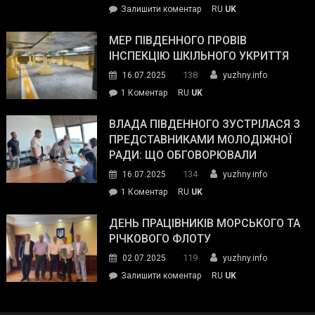
on
Залишити коментар
RU
UK
та
Інспектор
антикорупційних
ДСНС
МЕР ПІВДЕННОГО ПРОВІВ
органів:
власноруч
ІНСПЕКЦІЮ ШКІЛЬНОГО УКРИТТЯ
«Наш
ліквідував
спільний
138
16.07.2025
yuzhny.info
пожежу
ворог
до
1 Коментар
RU
UK
у
—
Мер
Південному
російські
Південного
ВЛАДА ПІВДЕННОГО ЗУСТРІЛАСЯ З
окупанти.
провів
ПРЕДСТАВНИКАМИ МОЛОДІЖНОЇ
Маємо
інспекцію
РАДИ: ЩО ОБГОВОРЮВАЛИ
діяти
шкільного
134
16.07.2025
yuzhny.info
як
укриття
команда
до
1 Коментар
RU
UK
України»
Влада
Південного
ДЕНЬ ПРАЦІВНИКІВ МОРСЬКОГО ТА
зустрілася
РІЧКОВОГО ФЛОТУ
з
119
02.07.2025
yuzhny.info
представниками
on
Залишити коментар
RU
UK
молодіжної
День
ради:
працівників
що