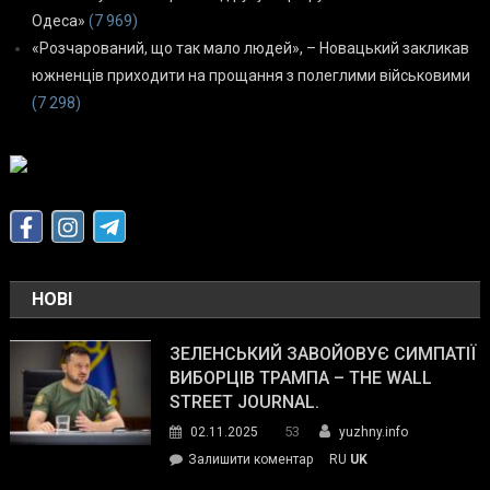
Одеса»
(7 969)
«Розчарований, що так мало людей», – Новацький закликав
южненців приходити на прощання з полеглими військовими
(7 298)
НОВІ
ЗЕЛЕНСЬКИЙ ЗАВОЙОВУЄ СИМПАТІЇ
ВИБОРЦІВ ТРАМПА – THE WALL
STREET JOURNAL.
53
02.11.2025
yuzhny.info
on
Залишити коментар
RU
UK
Зеленський