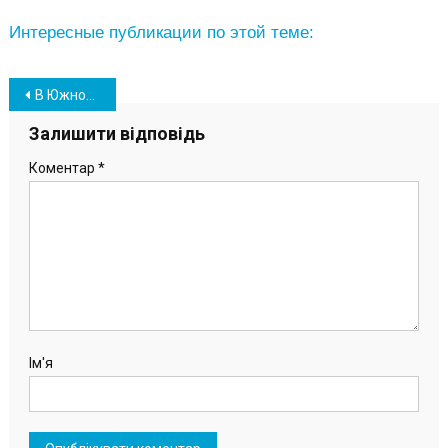
Интересные публикации по этой теме:
Навігація
В Южном состоялось праздничное мероприятие по случаю Дня влюбленных (видео, фото)
записів
Залишити відповідь
Коментар
*
Ім'я