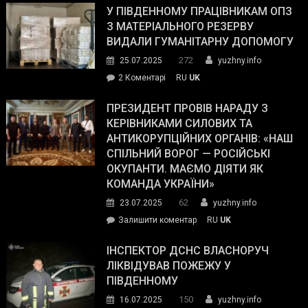
завойовує
У ПІВДЕННОМУ ПРАЦІВНИКАМ ОПЗ
симпатії
З МАТЕРІАЛЬНОГО РЕЗЕРВУ
виборців
ВИДАЛИ ГУМАНІТАРНУ ДОПОМОГУ
Трампа
272
25.07.2025
yuzhny.info
–
до
2 Коментарі
RU
UK
The
У
Wall
Південному
ПРЕЗИДЕНТ ПРОВІВ НАРАДУ З
Street
працівникам
КЕРІВНИКАМИ СИЛОВИХ ТА
Journal.
ОПЗ
АНТИКОРУПЦІЙНИХ ОРГАНІВ: «НАШ
з
СПІЛЬНИЙ ВОРОГ — РОСІЙСЬКІ
матеріального
ОКУПАНТИ. МАЄМО ДІЯТИ ЯК
резерву
КОМАНДА УКРАЇНИ»
видали
62
23.07.2025
yuzhny.info
гуманітарну
on
Залишити коментар
RU
UK
допомогу
Президент
провів
ІНСПЕКТОР ДСНС ВЛАСНОРУЧ
нараду
ЛІКВІДУВАВ ПОЖЕЖУ У
з
ПІВДЕННОМУ
керівниками
150
16.07.2025
yuzhny.info
силових