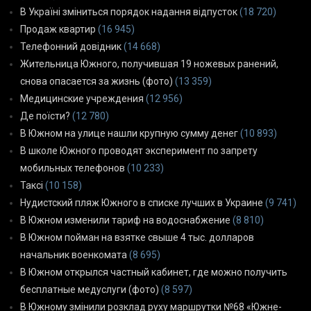
В Україні зміниться порядок надання відпусток
(18 720)
Продаж квартир
(16 945)
Телефонний довідник
(14 668)
Жительница Южного, получившая 19 ножевых ранений,
снова опасается за жизнь (фото)
(13 359)
Медицинские учреждения
(12 956)
Де поїсти?
(12 780)
В Южном на улице нашли крупную сумму денег
(10 893)
В школе Южного проводят эксперимент по запрету
мобильных телефонов
(10 233)
Таксі
(10 158)
Нудистский пляж Южного в списке лучших в Украине
(9 741)
В Южном изменили тариф на водоснабжение
(8 810)
В Южном пойман на взятке свыше 4 тыс. долларов
начальник военкомата
(8 695)
В Южном открылся частный кабинет, где можно получить
бесплатные медуслуги (фото)
(8 597)
В Южному змінили розклад руху маршрутки №68 «Южне-