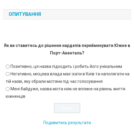
ОПИТУВАННЯ
Як ви ставитесь до рішення нардепів перейменувати Южне в
Порт-Аненталь?
Позитивно, ця назва підходить і робить його унікальним
Негативно, місцева влада має їхати в Київ та наполягати на
тій назві, яку обрали містяни під час голосування
Мені байдуже, назва міста ніяк не вплине на рівень життя
южненців
Подивитись результати