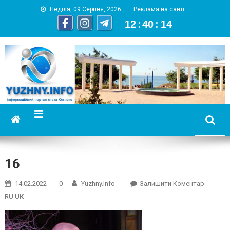
Неділя, 09 Серпня, 2026
Реклама на сайті
12
:
40
:
15
YUZHNY.INFO
информационный портал города Южный
16
On
14.02.2022
0
Yuzhny.info
Залишити Коментар
16
RU
UK