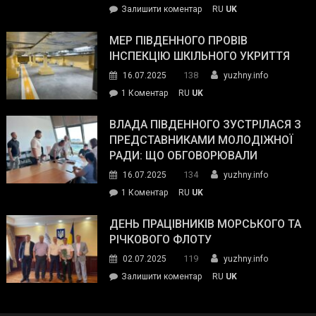
on
Залишити коментар
RU
UK
та
Інспектор
антикорупційних
ДСНС
МЕР ПІВДЕННОГО ПРОВІВ
органів:
власноруч
ІНСПЕКЦІЮ ШКІЛЬНОГО УКРИТТЯ
«Наш
ліквідував
спільний
138
16.07.2025
yuzhny.info
пожежу
ворог
до
1 Коментар
RU
UK
у
—
Мер
Південному
російські
Південного
ВЛАДА ПІВДЕННОГО ЗУСТРІЛАСЯ З
окупанти.
провів
ПРЕДСТАВНИКАМИ МОЛОДІЖНОЇ
Маємо
інспекцію
РАДИ: ЩО ОБГОВОРЮВАЛИ
діяти
шкільного
134
16.07.2025
yuzhny.info
як
укриття
команда
до
1 Коментар
RU
UK
України»
Влада
Південного
ДЕНЬ ПРАЦІВНИКІВ МОРСЬКОГО ТА
зустрілася
РІЧКОВОГО ФЛОТУ
з
119
02.07.2025
yuzhny.info
представниками
on
Залишити коментар
RU
UK
молодіжної
День
ради:
працівників
що