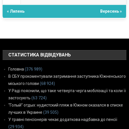
« Липень
Вересень »
СТАТИСТИКА ВІДВІДУВАНЬ
Головна
(376 989)
В СБУ прокоментували затримання заступника Южненського
міського голови
(68 924)
У Раді пояснили, що таке четверта черга мобілізації та коли її
застосують
(63 724)
“Голый” отдых: нудистский пляж в Южном оказался в списке
лучших в Украине
(39 505)
У травні пенсіонерів чекає додаткова надбавка до пенсії
(29 934)