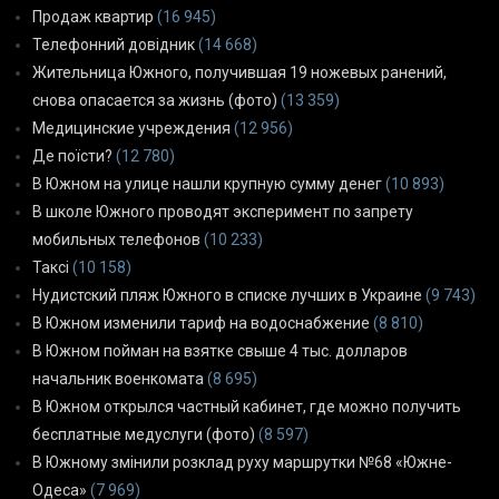
Продаж квартир
(16 945)
Телефонний довідник
(14 668)
Жительница Южного, получившая 19 ножевых ранений,
снова опасается за жизнь (фото)
(13 359)
Медицинские учреждения
(12 956)
Де поїсти?
(12 780)
В Южном на улице нашли крупную сумму денег
(10 893)
В школе Южного проводят эксперимент по запрету
мобильных телефонов
(10 233)
Таксі
(10 158)
Нудистский пляж Южного в списке лучших в Украине
(9 743)
В Южном изменили тариф на водоснабжение
(8 810)
В Южном пойман на взятке свыше 4 тыс. долларов
начальник военкомата
(8 695)
В Южном открылся частный кабинет, где можно получить
бесплатные медуслуги (фото)
(8 597)
В Южному змінили розклад руху маршрутки №68 «Южне-
Одеса»
(7 969)