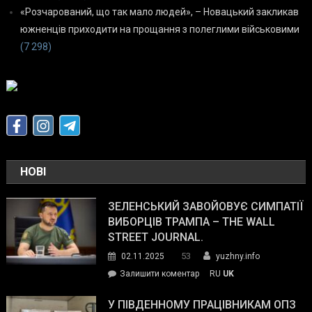
«Розчарований, що так мало людей», – Новацький закликав
южненців приходити на прощання з полеглими військовими
(7 298)
НОВІ
ЗЕЛЕНСЬКИЙ ЗАВОЙОВУЄ СИМПАТІЇ
ВИБОРЦІВ ТРАМПА – THE WALL
STREET JOURNAL.
53
02.11.2025
yuzhny.info
on
Залишити коментар
RU
UK
Зеленський
завойовує
У ПІВДЕННОМУ ПРАЦІВНИКАМ ОПЗ