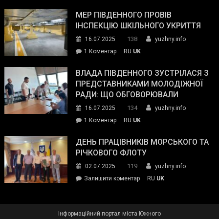
Інспектор
антикорупційних
ДСНС
МЕР ПІВДЕННОГО ПРОВІВ
органів:
власноруч
ІНСПЕКЦІЮ ШКІЛЬНОГО УКРИТТЯ
«Наш
ліквідував
спільний
138
16.07.2025
yuzhny.info
пожежу
ворог
до
1 Коментар
RU
UK
у
—
Мер
Південному
російські
Південного
ВЛАДА ПІВДЕННОГО ЗУСТРІЛАСЯ З
окупанти.
провів
ПРЕДСТАВНИКАМИ МОЛОДІЖНОЇ
Маємо
інспекцію
РАДИ: ЩО ОБГОВОРЮВАЛИ
діяти
шкільного
134
16.07.2025
yuzhny.info
як
укриття
команда
до
1 Коментар
RU
UK
України»
Влада
Південного
ДЕНЬ ПРАЦІВНИКІВ МОРСЬКОГО ТА
зустрілася
РІЧКОВОГО ФЛОТУ
з
119
02.07.2025
yuzhny.info
представниками
on
Залишити коментар
RU
UK
молодіжної
День
ради:
працівників
що
морського
обговорювали
Інформаційний портал міста Южного
та