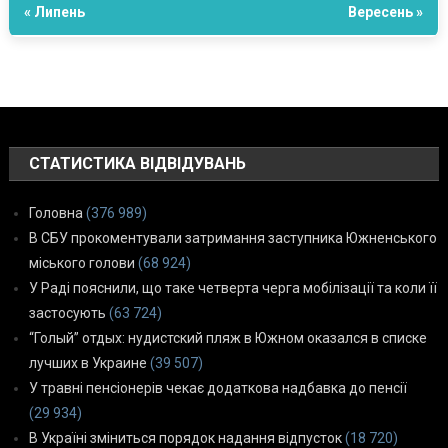
« Липень
Вересень »
СТАТИСТИКА ВІДВІДУВАНЬ
Головна
(376 989)
В СБУ прокоментували затримання заступника Южненського
міського голови
(68 924)
У Раді пояснили, що таке четверта черга мобілізації та коли її
застосують
(63 724)
“Голый” отдых: нудистский пляж в Южном оказался в списке
лучших в Украине
(39 507)
У травні пенсіонерів чекає додаткова надбавка до пенсії
(29 934)
В Україні зміниться порядок надання відпусток
(18 720)