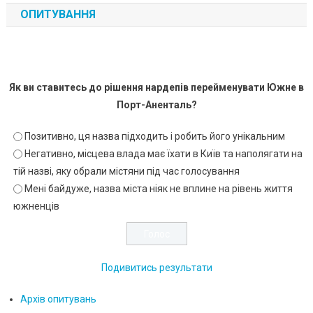
ОПИТУВАННЯ
Як ви ставитесь до рішення нардепів перейменувати Южне в
Порт-Аненталь?
Позитивно, ця назва підходить і робить його унікальним
Негативно, місцева влада має їхати в Київ та наполягати на
тій назві, яку обрали містяни під час голосування
Мені байдуже, назва міста ніяк не вплине на рівень життя
южненців
Подивитись результати
Архів опитувань