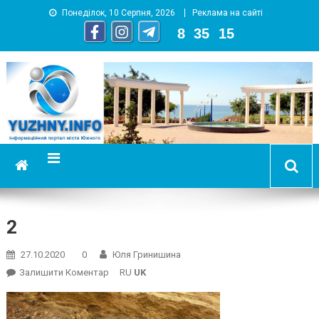
Понеділок, 10 Серпня, 2026
Реклама на сайті
8
:
35
:
16
YUZHNY.INFO
информационный портал города Южный
2
27.10.2020
0
Юля Гринишина
On
Залишити Коментар
RU
UK
2