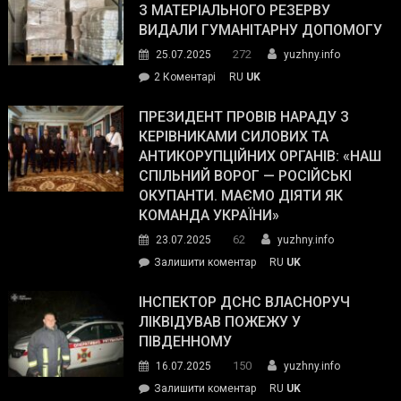
симпатії
З МАТЕРІАЛЬНОГО РЕЗЕРВУ
виборців
ВИДАЛИ ГУМАНІТАРНУ ДОПОМОГУ
Трампа
272
25.07.2025
yuzhny.info
–
до
2 Коментарі
RU
UK
The
У
Wall
Південному
ПРЕЗИДЕНТ ПРОВІВ НАРАДУ З
Street
працівникам
КЕРІВНИКАМИ СИЛОВИХ ТА
Journal.
ОПЗ
АНТИКОРУПЦІЙНИХ ОРГАНІВ: «НАШ
з
СПІЛЬНИЙ ВОРОГ — РОСІЙСЬКІ
матеріального
ОКУПАНТИ. МАЄМО ДІЯТИ ЯК
резерву
КОМАНДА УКРАЇНИ»
видали
62
23.07.2025
yuzhny.info
гуманітарну
on
Залишити коментар
RU
UK
допомогу
Президент
провів
ІНСПЕКТОР ДСНС ВЛАСНОРУЧ
нараду
ЛІКВІДУВАВ ПОЖЕЖУ У
з
ПІВДЕННОМУ
керівниками
150
16.07.2025
yuzhny.info
силових
on
Залишити коментар
RU
UK
та