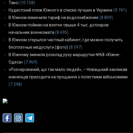
Таксі
(10 158)
Нудистский пляж Южного в списке лучших в Украине
(9 741)
В Южном изменили тариф на водоснабжение
(8 809)
В Южном пойман на взятке свыше 4 тыс. долларов
начальник военкомата
(8 695)
В Южном открылся частный кабинет, где можно получить
бесплатные медуслуги (фото)
(8 597)
В Южному змінили розклад руху маршрутки №68 «Южне-
Одеса»
(7 969)
«Розчарований, що так мало людей», – Новацький закликав
южненців приходити на прощання з полеглими військовими
(7 298)