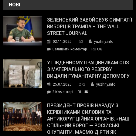
НОВІ
ЗЕЛЕНСЬКИЙ ЗАВОЙОВУЄ СИМПАТІЇ
ВИБОРЦІВ ТРАМПА – THE WALL
STREET JOURNAL.
53
02.11.2025
yuzhny.info
on
Залишити коментар
RU
UK
Зеленський
завойовує
У ПІВДЕННОМУ ПРАЦІВНИКАМ ОПЗ
симпатії
З МАТЕРІАЛЬНОГО РЕЗЕРВУ
виборців
ВИДАЛИ ГУМАНІТАРНУ ДОПОМОГУ
Трампа
272
25.07.2025
yuzhny.info
–
до
2 Коментарі
RU
UK
The
У
Wall
Південному
ПРЕЗИДЕНТ ПРОВІВ НАРАДУ З
Street
працівникам
КЕРІВНИКАМИ СИЛОВИХ ТА
Journal.
ОПЗ
АНТИКОРУПЦІЙНИХ ОРГАНІВ: «НАШ
з
СПІЛЬНИЙ ВОРОГ — РОСІЙСЬКІ
матеріального
ОКУПАНТИ. МАЄМО ДІЯТИ ЯК