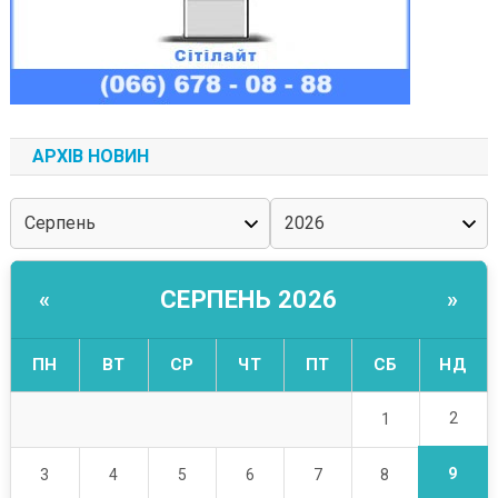
АРХІВ НОВИН
СЕРПЕНЬ 2026
«
»
ПН
ВТ
СР
ЧТ
ПТ
СБ
НД
2
1
9
3
4
5
6
7
8