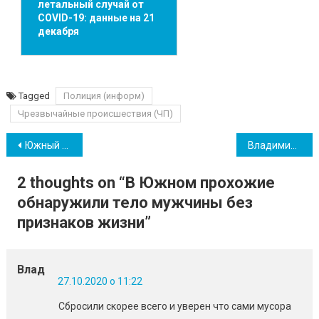
летальный случай от
COVID-19: данные на 21
декабря
Tagged
Полиция (информ)
Чрезвычайные происшествия (ЧП)
Навігація
Южный на день останется без света и воды
Владимир Новацкий поблагодарил жителей Южненской ОТГ за участие в выборах
записів
2 thoughts on “
В Южном прохожие
обнаружили тело мужчины без
признаков жизни
”
Влад
27.10.2020 о 11:22
Сбросили скорее всего и уверен что сами мусора