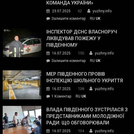
резерву
КОМАНДА УКРАЇНИ»
видали
62
23.07.2025
yuzhny.info
гуманітарну
on
Залишити коментар
RU
UK
допомогу
Президент
провів
ІНСПЕКТОР ДСНС ВЛАСНОРУЧ
нараду
ЛІКВІДУВАВ ПОЖЕЖУ У
з
ПІВДЕННОМУ
керівниками
150
16.07.2025
yuzhny.info
силових
on
Залишити коментар
RU
UK
та
Інспектор
антикорупційних
ДСНС
МЕР ПІВДЕННОГО ПРОВІВ
органів:
власноруч
ІНСПЕКЦІЮ ШКІЛЬНОГО УКРИТТЯ
«Наш
ліквідував
спільний
138
16.07.2025
yuzhny.info
пожежу
ворог
до
1 Коментар
RU
UK
у
—
Мер
Південному
російські
Південного
ВЛАДА ПІВДЕННОГО ЗУСТРІЛАСЯ З
окупанти.
провів
ПРЕДСТАВНИКАМИ МОЛОДІЖНОЇ
Маємо
інспекцію
РАДИ: ЩО ОБГОВОРЮВАЛИ
діяти
шкільного
134
16.07.2025
yuzhny.info
як
укриття