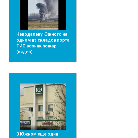
Неподалеку Южного на
одном из складов порта
ТИС возник пожар
(видео)
В Южном еще один