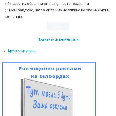
тій назві, яку обрали містяни під час голосування
Мені байдуже, назва міста ніяк не вплине на рівень життя
южненців
Подивитись результати
Архів опитувань