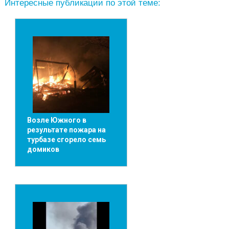
Интересные публикации по этой теме:
Возле Южного в
результате пожара на
турбазе сгорело семь
домиков