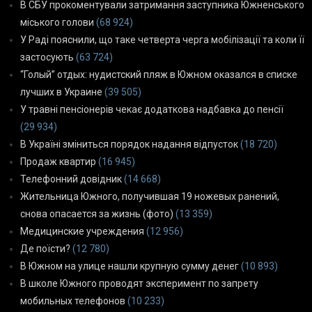
В СБУ прокоментували затримання заступника Южненського
міського голови
(68 924)
У Раді пояснили, що таке четверта черга мобілізації та коли її
застосують
(63 724)
“Голый” отдых: нудистский пляж в Южном оказался в списке
лучших в Украине
(39 505)
У травні пенсіонерів чекає додаткова надбавка до пенсії
(29 934)
В Україні зміниться порядок надання відпусток
(18 720)
Продаж квартир
(16 945)
Телефонний довідник
(14 668)
Жительница Южного, получившая 19 ножевых ранений,
снова опасается за жизнь (фото)
(13 359)
Медицинские учреждения
(12 956)
Де поїсти?
(12 780)
В Южном на улице нашли крупную сумму денег
(10 893)
В школе Южного проводят эксперимент по запрету
мобильных телефонов
(10 233)