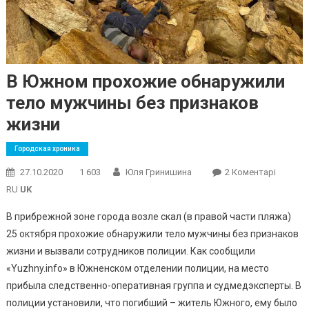
В Южном прохожие обнаружили
тело мужчины без признаков
жизни
Городская хроника
До
27.10.2020
1 603
Юля Гринишина
2 Коментарі
В
RU
UK
Южном
В прибрежной зоне города возле скал (в правой части пляжа)
Прохож
25 октября прохожие обнаружили тело мужчины без признаков
Обнару
жизни и вызвали сотрудников полиции. Как сообщили
Тело
Мужчи
«Yuzhny.info» в Южненском отделении полиции, на место
Без
прибыла следственно-оперативная группа и судмедэксперты. В
Призна
полиции установили, что погибший – житель Южного, ему было