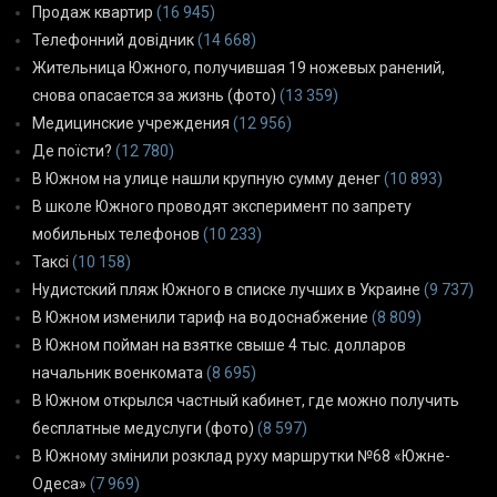
Продаж квартир
(16 945)
Телефонний довідник
(14 668)
Жительница Южного, получившая 19 ножевых ранений,
снова опасается за жизнь (фото)
(13 359)
Медицинские учреждения
(12 956)
Де поїсти?
(12 780)
В Южном на улице нашли крупную сумму денег
(10 893)
В школе Южного проводят эксперимент по запрету
мобильных телефонов
(10 233)
Таксі
(10 158)
Нудистский пляж Южного в списке лучших в Украине
(9 737)
В Южном изменили тариф на водоснабжение
(8 809)
В Южном пойман на взятке свыше 4 тыс. долларов
начальник военкомата
(8 695)
В Южном открылся частный кабинет, где можно получить
бесплатные медуслуги (фото)
(8 597)
В Южному змінили розклад руху маршрутки №68 «Южне-
Одеса»
(7 969)