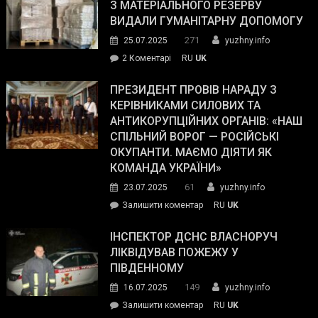
симпатії
З МАТЕРІАЛЬНОГО РЕЗЕРВУ
виборців
ВИДАЛИ ГУМАНІТАРНУ ДОПОМОГУ
Трампа
271
25.07.2025
yuzhny.info
–
до
2 Коментарі
RU
UK
The
У
Wall
Південному
ПРЕЗИДЕНТ ПРОВІВ НАРАДУ З
Street
працівникам
КЕРІВНИКАМИ СИЛОВИХ ТА
Journal.
ОПЗ
АНТИКОРУПЦІЙНИХ ОРГАНІВ: «НАШ
з
СПІЛЬНИЙ ВОРОГ — РОСІЙСЬКІ
матеріального
ОКУПАНТИ. МАЄМО ДІЯТИ ЯК
резерву
КОМАНДА УКРАЇНИ»
видали
61
23.07.2025
yuzhny.info
гуманітарну
on
Залишити коментар
RU
UK
допомогу
Президент
провів
ІНСПЕКТОР ДСНС ВЛАСНОРУЧ
нараду
ЛІКВІДУВАВ ПОЖЕЖУ У
з
ПІВДЕННОМУ
керівниками
149
16.07.2025
yuzhny.info
силових
on
Залишити коментар
RU
UK
та