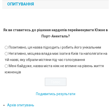
ОПИТУВАННЯ
Як ви ставитесь до рішення нардепів перейменувати Южне в
Порт-Аненталь?
Позитивно, ця назва підходить і робить його унікальним
Негативно, місцева влада має їхати в Київ та наполягати на
тій назві, яку обрали містяни під час голосування
Мені байдуже, назва міста ніяк не вплине на рівень життя
южненців
Подивитись результати
Архів опитувань