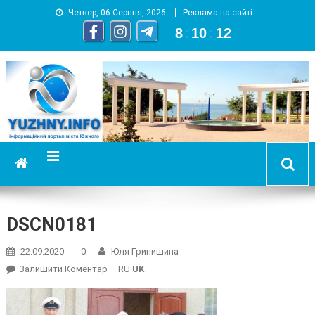
Четвер, 06 Серпня, 2026
Реклама на сайті
8
:
10
:
13
YUZHNY.INFO
информационный портал города Южный
DSCN0181
22.09.2020
0
Юля Гринишина
On
Залишити Коментар
RU
UK
DSCN0181