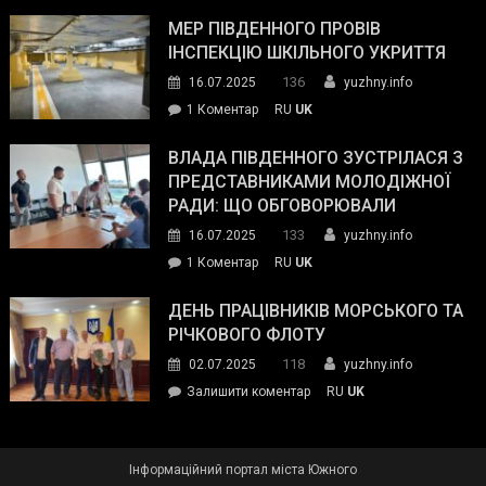
Інспектор
антикорупційних
ДСНС
МЕР ПІВДЕННОГО ПРОВІВ
органів:
власноруч
ІНСПЕКЦІЮ ШКІЛЬНОГО УКРИТТЯ
«Наш
ліквідував
спільний
136
16.07.2025
yuzhny.info
пожежу
ворог
до
1 Коментар
RU
UK
у
—
Мер
Південному
російські
Південного
ВЛАДА ПІВДЕННОГО ЗУСТРІЛАСЯ З
окупанти.
провів
ПРЕДСТАВНИКАМИ МОЛОДІЖНОЇ
Маємо
інспекцію
РАДИ: ЩО ОБГОВОРЮВАЛИ
діяти
шкільного
133
16.07.2025
yuzhny.info
як
укриття
команда
до
1 Коментар
RU
UK
України»
Влада
Південного
ДЕНЬ ПРАЦІВНИКІВ МОРСЬКОГО ТА
зустрілася
РІЧКОВОГО ФЛОТУ
з
118
02.07.2025
yuzhny.info
представниками
on
Залишити коментар
RU
UK
молодіжної
День
ради:
працівників
що
морського
обговорювали
Інформаційний портал міста Южного
та