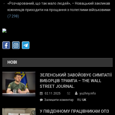
«Розчарований, що так мало людей», – Новацький закликав
южненців приходити на прощання з полеглими військовими
(7 298)
НОВІ
ЗЕЛЕНСЬКИЙ ЗАВОЙОВУЄ СИМПАТІЇ
ВИБОРЦІВ ТРАМПА – THE WALL
STREET JOURNAL.
52
02.11.2025
yuzhny.info
on
Залишити коментар
RU
UK
Зеленський
завойовує
У ПІВДЕННОМУ ПРАЦІВНИКАМ ОПЗ