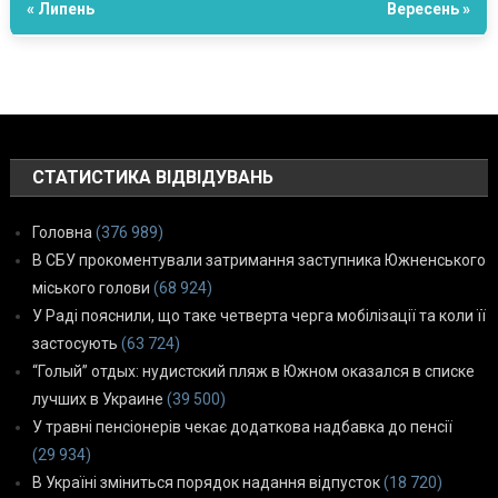
« Липень
Вересень »
СТАТИСТИКА ВІДВІДУВАНЬ
Головна
(376 989)
В СБУ прокоментували затримання заступника Южненського
міського голови
(68 924)
У Раді пояснили, що таке четверта черга мобілізації та коли її
застосують
(63 724)
“Голый” отдых: нудистский пляж в Южном оказался в списке
лучших в Украине
(39 500)
У травні пенсіонерів чекає додаткова надбавка до пенсії
(29 934)
В Україні зміниться порядок надання відпусток
(18 720)