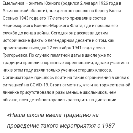
Высад
Емельянов – житель Южного (родился 2 января 1926 года в
Григор
Ульяновской области), чье детство прошло на берегу Волги.
Десан
Осенью 1943 года его 17-летнего призвали в состав
(фото)
Черноморского Военно-Морского Флота, где и прошла его
служба до конца войны. Сегодня он рассказал детям
исторические факты о легендарном десанте и о том, как
происходила высадка 22 сентября 1941 года у села
Григорьевка. По случаю памятной даты в школе уже по
традиции провели спортивные соревнования, однако участие в
них в этом году взяли только ученики старших классов.
Организаторам пришлось пойти на такие ограничения в связи с
ситуацией на COVID-19. Стоит отметить, что и на торжественной
линейке присутствовало в разы меньше школьников, чем
обычно, всех детей постарались рассадить на дистанции.
«Наша школа ввела традицию на
проведение такого мероприятия с 1987