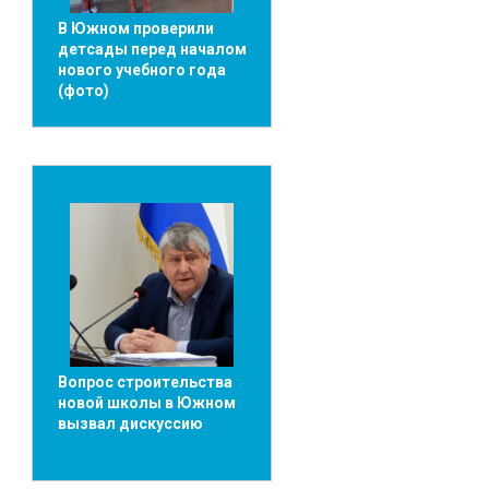
В Южном проверили
детсады перед началом
нового учебного года
(фото)
Вопрос строительства
новой школы в Южном
вызвал дискуссию