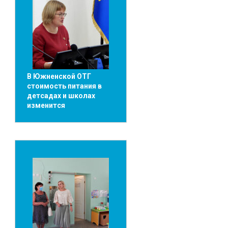
В Южненской ОТГ
стоимость питания в
детсадах и школах
изменится