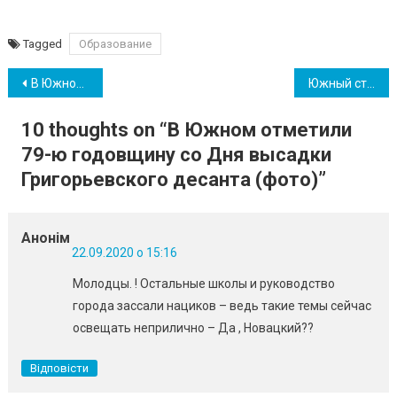
Tagged
Образование
Навігація
В Южном высаживают хризантемы ко Дню города, но опасаются новых краж (фото)
Южный стал базой для подготовки сборной к чемпионату мира по вольной борьбе
записів
10 thoughts on “
В Южном отметили
79-ю годовщину со Дня высадки
Григорьевского десанта (фото)
”
Анонім
22.09.2020 о 15:16
Молодцы. ! Остальные школы и руководство
города зассали нациков – ведь такие темы сейчас
освещать неприлично – Да , Новацкий??
Відповісти