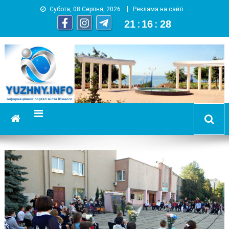
Субота, 08 Серпня, 2026
Реклама на сайті
21
:
16
:
30
YUZHNY.INFO
информационный портал города Южный