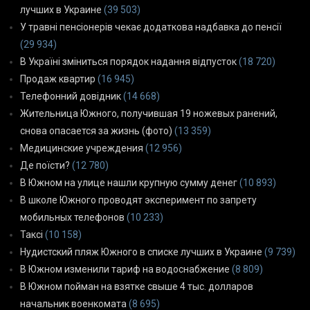
лучших в Украине
(39 503)
У травні пенсіонерів чекає додаткова надбавка до пенсії
(29 934)
В Україні зміниться порядок надання відпусток
(18 720)
Продаж квартир
(16 945)
Телефонний довідник
(14 668)
Жительница Южного, получившая 19 ножевых ранений,
снова опасается за жизнь (фото)
(13 359)
Медицинские учреждения
(12 956)
Де поїсти?
(12 780)
В Южном на улице нашли крупную сумму денег
(10 893)
В школе Южного проводят эксперимент по запрету
мобильных телефонов
(10 233)
Таксі
(10 158)
Нудистский пляж Южного в списке лучших в Украине
(9 739)
В Южном изменили тариф на водоснабжение
(8 809)
В Южном пойман на взятке свыше 4 тыс. долларов
начальник военкомата
(8 695)