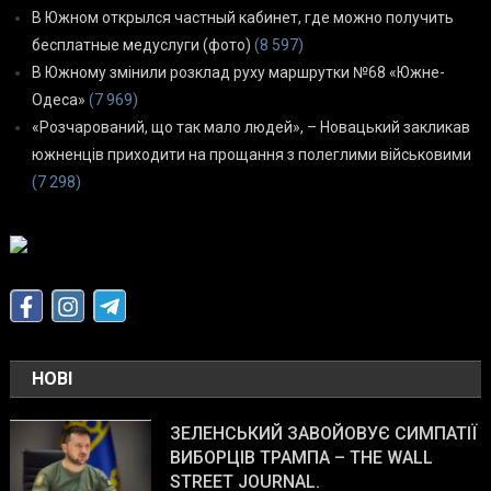
В Южном открылся частный кабинет, где можно получить
бесплатные медуслуги (фото)
(8 597)
В Южному змінили розклад руху маршрутки №68 «Южне-
Одеса»
(7 969)
«Розчарований, що так мало людей», – Новацький закликав
южненців приходити на прощання з полеглими військовими
(7 298)
НОВІ
ЗЕЛЕНСЬКИЙ ЗАВОЙОВУЄ СИМПАТІЇ
ВИБОРЦІВ ТРАМПА – THE WALL
STREET JOURNAL.