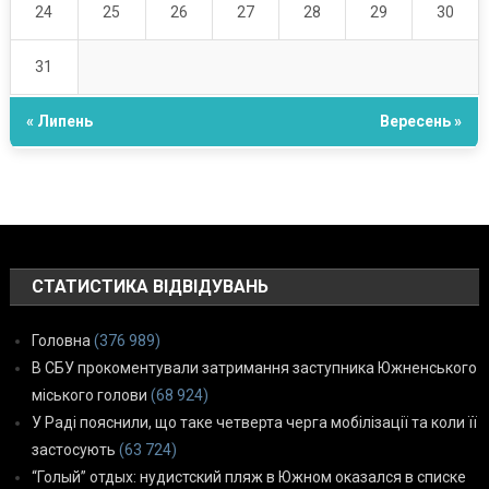
24
25
26
27
28
29
30
31
« Липень
Вересень »
СТАТИСТИКА ВІДВІДУВАНЬ
Головна
(376 989)
В СБУ прокоментували затримання заступника Южненського
міського голови
(68 924)
У Раді пояснили, що таке четверта черга мобілізації та коли її
застосують
(63 724)
“Голый” отдых: нудистский пляж в Южном оказался в списке