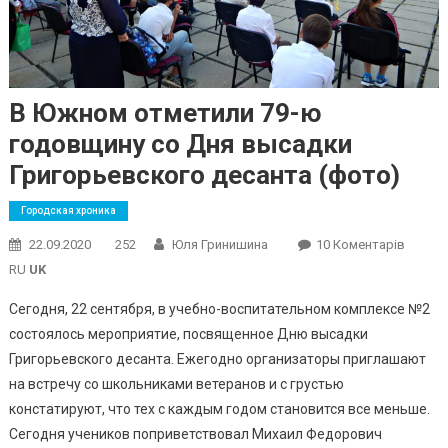
В Южном отметили 79-ю
годовщину со Дня высадки
Григорьевского десанта (фото)
Городская хроника
До
22.09.2020
252
Юля Гринишина
10 Коментарів
В
RU
UK
Южно
Сегодня, 22 сентября, в учебно-воспитательном комплексе №2
Отмет
состоялось мероприятие, посвященное Дню высадки
79-
Григорьевского десанта. Ежегодно организаторы приглашают
Ю
Годов
на встречу со школьниками ветеранов и с грустью
Со
констатируют, что тех с каждым годом становится все меньше.
Дня
Сегодня учеников поприветствовал Михаил Федорович