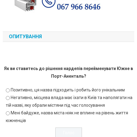
ОПИТУВАННЯ
Як ви ставитесь до рішення нардепів перейменувати Южне в
Порт-Аненталь?
Позитивно, ця назва підходить і робить його унікальним
Негативно, місцева влада має їхати в Київ та наполягати на
тій назві, яку обрали містяни під час голосування
Мені байдуже, назва міста ніяк не вплине на рівень життя
южненців