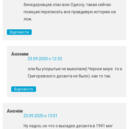
бенедеровцев спас всю Одессу, такая сейчас
позицая переписать все правдивую историю на
лож.
Відповісти
Аноним
23.09.2020 о 12:33
ели бы упорытые не выкопали) Черное море. то и
Григоревского десанта не было). как то так.
Відповісти
Анонім
23.09.2020 о 13:01
Ну ладно, но что о высадке десанта в 1941 мог