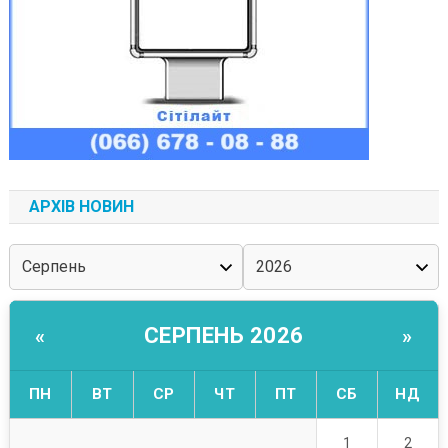
АРХІВ НОВИН
СЕРПЕНЬ 2026
«
»
ПН
ВТ
СР
ЧТ
ПТ
СБ
НД
2
1