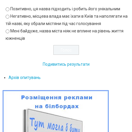
Позитивно, ця назва підходить і робить його унікальним
Негативно, місцева влада має їхати в Київ та наполягати на
тій назві, яку обрали містяни під час голосування
Мені байдуже, назва міста ніяк не вплине на рівень життя
южненців
Подивитись результати
Архів опитувань