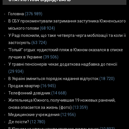
Головна
(376 989)
В СБУ прокоментували затримання заступника Южненського
міського голови
(68 924)
У Раді пояснили, що таке четверта черга мобілізації та коли її
застосують
(63 724)
“Голый” отдых: нудистский пляж в Южном оказался в списке
лучших в Украине
(39 506)
У травні пенсіонерів чекає додаткова надбавка до пенсії
(29 934)
В Україні зміниться порядок надання відпусток
(18 720)
Продаж квартир
(16 945)
Телефонний довідник
(14 668)
Жительница Южного, получившая 19 ножевых ранений,
снова опасается за жизнь (фото)
(13 359)
Медицинские учреждения
(12 956)
Де поїсти?
(12 780)