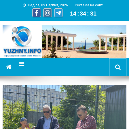
Неділя, 09 Серпня, 2026
Реклама на сайті
14
:
34
:
32
YUZHNY.INFO
информационный портал города Южный