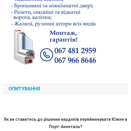
ОПИТУВАННЯ
Як ви ставитесь до рішення нардепів перейменувати Южне в
Порт-Аненталь?