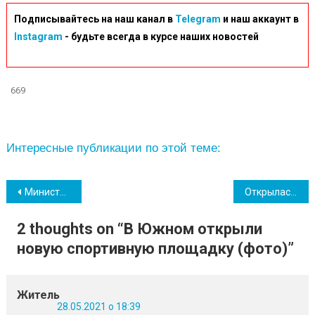
Подписывайтесь на наш канал в
Telegram
и наш аккаунт в
Instagram
- будьте всегда в курсе наших новостей
669
Интересные публикации по этой теме:
Навігація
Министр инфраструктуры уволил руководителя порта “Южный”
Открылась выставка творческого объединения художников Южного “Новация” (фото)
записів
2 thoughts on “
В Южном открыли
новую спортивную площадку (фото)
”
Житель
28.05.2021 о 18:39