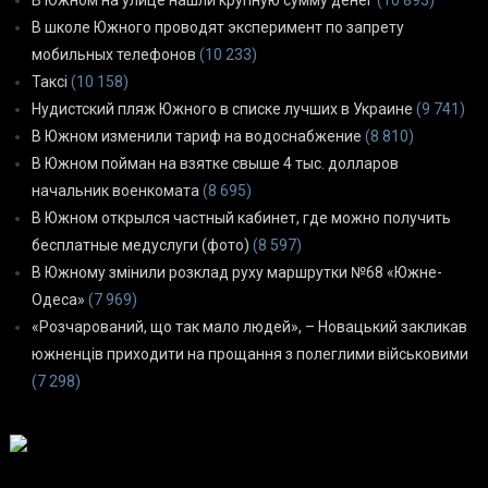
В Южном на улице нашли крупную сумму денег
(10 893)
В школе Южного проводят эксперимент по запрету
мобильных телефонов
(10 233)
Таксі
(10 158)
Нудистский пляж Южного в списке лучших в Украине
(9 741)
В Южном изменили тариф на водоснабжение
(8 810)
В Южном пойман на взятке свыше 4 тыс. долларов
начальник военкомата
(8 695)
В Южном открылся частный кабинет, где можно получить
бесплатные медуслуги (фото)
(8 597)
В Южному змінили розклад руху маршрутки №68 «Южне-
Одеса»
(7 969)
«Розчарований, що так мало людей», – Новацький закликав
южненців приходити на прощання з полеглими військовими
(7 298)