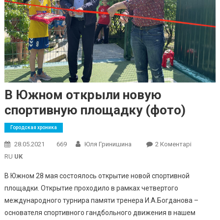
В Южном открыли новую
спортивную площадку (фото)
Городская хроника
До
28.05.2021
669
Юля Гринишина
2 Коментарі
В
RU
UK
Южном
В Южном 28 мая состоялось открытие новой спортивной
Открыли
площадки. Открытие проходило в рамках четвертого
Новую
международного турнира памяти тренера И.А.Богданова –
Спортив
Площадк
основателя спортивного гандбольного движения в нашем