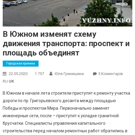
В Южном изменят схему
движения транспорта: проспект и
площадь объединят
Городская хроника
До
22.05.2020
1 757
Юля Гринишина
5 Коментарів
В
RU
UK
Южно
В Южном в начале лета строители приступят к ремонту участка
Измен
дороги по пр. Григорьевского десанта между площадью
Схему
Победы и проспектом Мира. Первоначально заменят
Движе
Трансп
инженерные сети, после – приступят к укладке гранитной
Просп
брусчатки. Специалисты управления капитального
И
строительства перед началом ремонтных работ обратились в