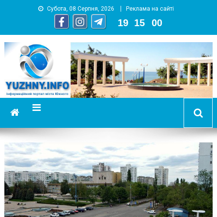
Субота, 08 Серпня, 2026
Реклама на сайті
19
:
15
:
02
YUZHNY.INFO
информационный портал города Южный