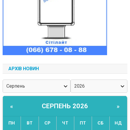
АРХІВ НОВИН
СЕРПЕНЬ 2026
«
»
ПН
ВТ
СР
ЧТ
ПТ
СБ
НД