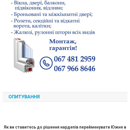
ОПИТУВАННЯ
Як ви ставитесь до рішення нардепів перейменувати Южне в