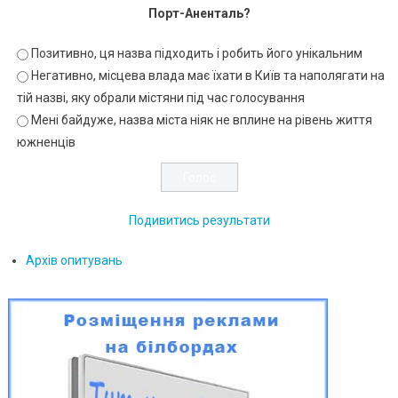
Порт-Аненталь?
Позитивно, ця назва підходить і робить його унікальним
Негативно, місцева влада має їхати в Київ та наполягати на
тій назві, яку обрали містяни під час голосування
Мені байдуже, назва міста ніяк не вплине на рівень життя
южненців
Подивитись результати
Архів опитувань