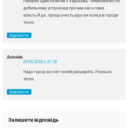
говорил один политик с Харькова,- немножичко по
дебильному устроена,в прочим как и сама
власть.И да…прошу учесть,кругом поля,а в городе
тесно.
Відповісти
Анонім
24.05.2020 о 21:30
Надо город за счёт полей расширять. Реально
тесно.
Відповісти
Залишити відповідь