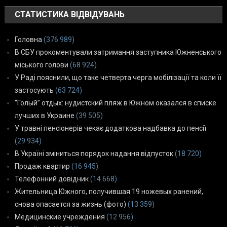
СТАТИСТИКА ВІДВІДУВАНЬ
Головна
(376 989)
В СБУ прокоментували затримання заступника Южненського
міського голови
(68 924)
У Раді пояснили, що таке четверта черга мобілізації та коли її
застосують
(63 724)
“Голый” отдых: нудистский пляж в Южном оказался в списке
лучших в Украине
(39 505)
У травні пенсіонерів чекає додаткова надбавка до пенсії
(29 934)
В Україні зміниться порядок надання відпусток
(18 720)
Продаж квартир
(16 945)
Телефонний довідник
(14 668)
Жительница Южного, получившая 19 ножевых ранений,
снова опасается за жизнь (фото)
(13 359)
Медицинские учреждения
(12 956)