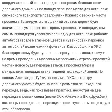
Площа
координационный совет города по вопросам безопасности
Объед
дорожного движения по поводу переноса места для остановки
служебного транспорта предприятий Южного с верхней части
проспекта. Планируется, что данный отрезок дороги будет
значительно уменьшен со стороны проспекта и площади, тем
самым ликвидируя условную площадку для остановки рабочих
автобусов (возле магазинов цветов и сувениров) и парковки
автомобилей возле нижних фонтанов. Как сообщили в УКС,
благодаря этому будет увеличена прогулочная зона, к тому же
на время проведения массовых мероприятий отрезок проезжей
части и вовсе будет перекрываться, а проспект Мира и
центральная площадь станут единой пешеходной зоной. По
словам Александра Губки, начальника УКС, по центру
дорожного участка будет нанесена разметка пешеходного
перехода, ведь, как показывает практика, несмотря на два
перехода справа и слева (возле ФСК «Олимп» и ДК «Дружба»),
южненцы гораздо чаще переходят проезжую часть по центру, а
это небезопасно.