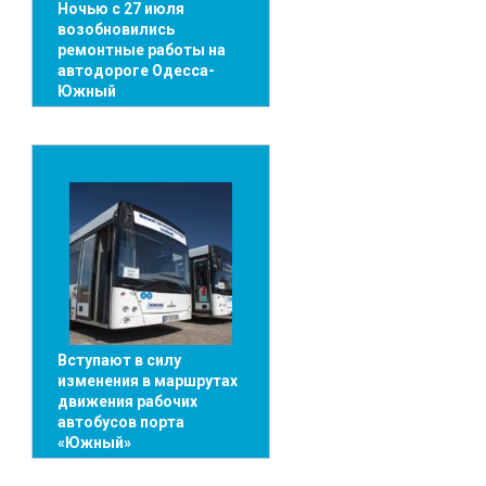
Ночью с 27 июля
возобновились
ремонтные работы на
автодороге Одесса-
Южный
Вступают в силу
изменения в маршрутах
движения рабочих
автобусов порта
«Южный»