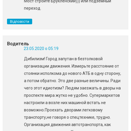
Мост стройте Брукленский))) или подземный
переход.
Відповісти
Водитель
23.05.2020 о 05:19
Дибилизм! Город запутан в безтолковой
организации движения. Измерьте расстояние от
стоянки исполкома до нового АТБ в одну сторону,
а потом обратно. Это две разные величины. Ради
чего этот идиотизм? Людям заезжать в дворы на
проспекте мира жутко не удобно. Супермаркетов
настроили а возле них машиной встать не
возможно.Проехать дворами легковому
транспорту,не говоря о спецтехнике, трудно.
Организация движения автотранспорта, как