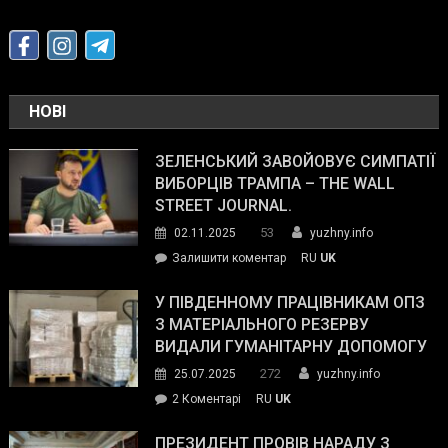
НОВІ
ЗЕЛЕНСЬКИЙ ЗАВОЙОВУЄ СИМПАТІЇ
ВИБОРЦІВ ТРАМПА – THE WALL
STREET JOURNAL.
53
02.11.2025
yuzhny.info
on
Залишити коментар
RU
UK
Зеленський
завойовує
У ПІВДЕННОМУ ПРАЦІВНИКАМ ОПЗ
симпатії
З МАТЕРІАЛЬНОГО РЕЗЕРВУ
виборців
ВИДАЛИ ГУМАНІТАРНУ ДОПОМОГУ
Трампа
272
25.07.2025
yuzhny.info
–
до
2 Коментарі
RU
UK
The
У
Wall
Південному
ПРЕЗИДЕНТ ПРОВІВ НАРАДУ З
Street