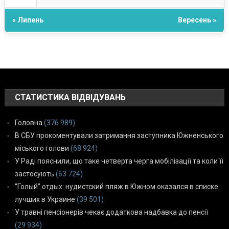
« Липень
Вересень »
СТАТИСТИКА ВІДВІДУВАНЬ
Головна
(376 989)
В СБУ прокоментували затримання заступника Южненського
міського голови
(68 924)
У Раді пояснили, що таке четверта черга мобілізації та коли її
застосують
(63 724)
“Голый” отдых: нудистский пляж в Южном оказался в списке
лучших в Украине
(39 501)
У травні пенсіонерів чекає додаткова надбавка до пенсії
(29 934)