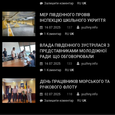
on
Залишити коментар
RU
UK
та
Інспектор
антикорупційних
ДСНС
МЕР ПІВДЕННОГО ПРОВІВ
органів:
власноруч
ІНСПЕКЦІЮ ШКІЛЬНОГО УКРИТТЯ
«Наш
ліквідував
спільний
137
16.07.2025
yuzhny.info
пожежу
ворог
до
1 Коментар
RU
UK
у
—
Мер
Південному
російські
Південного
ВЛАДА ПІВДЕННОГО ЗУСТРІЛАСЯ З
окупанти.
провів
ПРЕДСТАВНИКАМИ МОЛОДІЖНОЇ
Маємо
інспекцію
РАДИ: ЩО ОБГОВОРЮВАЛИ
діяти
шкільного
133
16.07.2025
yuzhny.info
як
укриття
команда
до
1 Коментар
RU
UK
України»
Влада
Південного
ДЕНЬ ПРАЦІВНИКІВ МОРСЬКОГО ТА
зустрілася
РІЧКОВОГО ФЛОТУ
з
118
02.07.2025
yuzhny.info
представниками
on
Залишити коментар
RU
UK
молодіжної
День
ради:
працівників
що