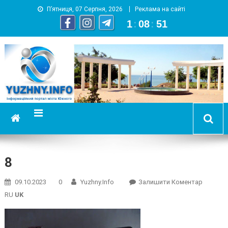
П’ятниця, 07 Серпня, 2026
Реклама на сайті
1
:
08
:
52
YUZHNY.INFO
информационный портал города Южный
8
On
09.10.2023
0
Yuzhny.info
Залишити Коментар
8
RU
UK