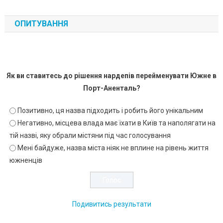
ОПИТУВАННЯ
Як ви ставитесь до рішення нардепів перейменувати Южне в
Порт-Аненталь?
Позитивно, ця назва підходить і робить його унікальним
Негативно, місцева влада має їхати в Київ та наполягати на
тій назві, яку обрали містяни під час голосування
Мені байдуже, назва міста ніяк не вплине на рівень життя
южненців
Подивитись результати