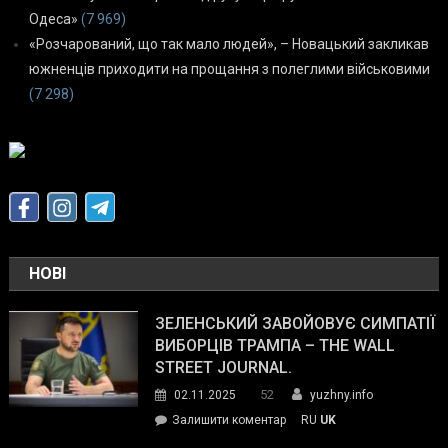
Одеса»
(7 969)
«Розчарований, що так мало людей», – Новацький закликав
южненців приходити на прощання з полеглими військовими
(7 298)
НОВІ
ЗЕЛЕНСЬКИЙ ЗАВОЙОВУЄ СИМПАТІЇ
ВИБОРЦІВ ТРАМПА – THE WALL
STREET JOURNAL.
52
02.11.2025
yuzhny.info
on
Залишити коментар
RU
UK
Зеленський