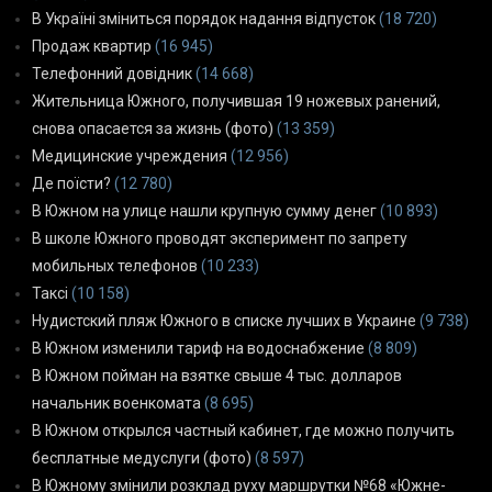
В Україні зміниться порядок надання відпусток
(18 720)
Продаж квартир
(16 945)
Телефонний довідник
(14 668)
Жительница Южного, получившая 19 ножевых ранений,
снова опасается за жизнь (фото)
(13 359)
Медицинские учреждения
(12 956)
Де поїсти?
(12 780)
В Южном на улице нашли крупную сумму денег
(10 893)
В школе Южного проводят эксперимент по запрету
мобильных телефонов
(10 233)
Таксі
(10 158)
Нудистский пляж Южного в списке лучших в Украине
(9 738)
В Южном изменили тариф на водоснабжение
(8 809)
В Южном пойман на взятке свыше 4 тыс. долларов
начальник военкомата
(8 695)
В Южном открылся частный кабинет, где можно получить
бесплатные медуслуги (фото)
(8 597)
В Южному змінили розклад руху маршрутки №68 «Южне-