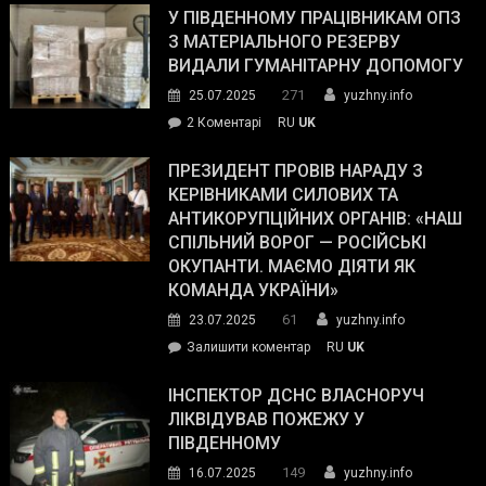
завойовує
У ПІВДЕННОМУ ПРАЦІВНИКАМ ОПЗ
симпатії
З МАТЕРІАЛЬНОГО РЕЗЕРВУ
виборців
ВИДАЛИ ГУМАНІТАРНУ ДОПОМОГУ
Трампа
271
25.07.2025
yuzhny.info
–
до
2 Коментарі
RU
UK
The
У
Wall
Південному
ПРЕЗИДЕНТ ПРОВІВ НАРАДУ З
Street
працівникам
КЕРІВНИКАМИ СИЛОВИХ ТА
Journal.
ОПЗ
АНТИКОРУПЦІЙНИХ ОРГАНІВ: «НАШ
з
СПІЛЬНИЙ ВОРОГ — РОСІЙСЬКІ
матеріального
ОКУПАНТИ. МАЄМО ДІЯТИ ЯК
резерву
КОМАНДА УКРАЇНИ»
видали
61
23.07.2025
yuzhny.info
гуманітарну
on
Залишити коментар
RU
UK
допомогу
Президент
провів
ІНСПЕКТОР ДСНС ВЛАСНОРУЧ
нараду
ЛІКВІДУВАВ ПОЖЕЖУ У
з
ПІВДЕННОМУ
керівниками
149
16.07.2025
yuzhny.info
силових