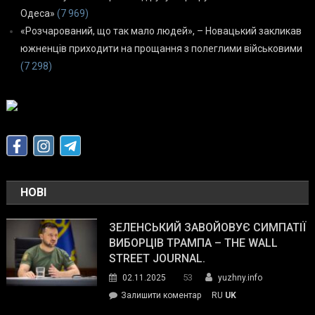
Одеса»
(7 969)
«Розчарований, що так мало людей», – Новацький закликав
южненців приходити на прощання з полеглими військовими
(7 298)
НОВІ
ЗЕЛЕНСЬКИЙ ЗАВОЙОВУЄ СИМПАТІЇ
ВИБОРЦІВ ТРАМПА – THE WALL
STREET JOURNAL.
53
02.11.2025
yuzhny.info
on
Залишити коментар
RU
UK
Зеленський