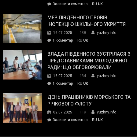
on
Залишити коментар
RU
UK
та
Інспектор
антикорупційних
ДСНС
МЕР ПІВДЕННОГО ПРОВІВ
органів:
власноруч
ІНСПЕКЦІЮ ШКІЛЬНОГО УКРИТТЯ
«Наш
ліквідував
спільний
138
16.07.2025
yuzhny.info
пожежу
ворог
до
1 Коментар
RU
UK
у
—
Мер
Південному
російські
Південного
ВЛАДА ПІВДЕННОГО ЗУСТРІЛАСЯ З
окупанти.
провів
ПРЕДСТАВНИКАМИ МОЛОДІЖНОЇ
Маємо
інспекцію
РАДИ: ЩО ОБГОВОРЮВАЛИ
діяти
шкільного
134
16.07.2025
yuzhny.info
як
укриття
команда
до
1 Коментар
RU
UK
України»
Влада
Південного
ДЕНЬ ПРАЦІВНИКІВ МОРСЬКОГО ТА
зустрілася
РІЧКОВОГО ФЛОТУ
з
119
02.07.2025
yuzhny.info
представниками
on
Залишити коментар
RU
UK
молодіжної
День
ради:
працівників
що