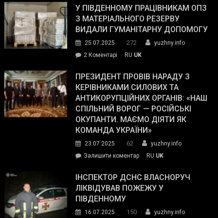
завойовує
У ПІВДЕННОМУ ПРАЦІВНИКАМ ОПЗ
симпатії
З МАТЕРІАЛЬНОГО РЕЗЕРВУ
виборців
ВИДАЛИ ГУМАНІТАРНУ ДОПОМОГУ
Трампа
272
25.07.2025
yuzhny.info
–
до
2 Коментарі
RU
UK
The
У
Wall
Південному
ПРЕЗИДЕНТ ПРОВІВ НАРАДУ З
Street
працівникам
КЕРІВНИКАМИ СИЛОВИХ ТА
Journal.
ОПЗ
АНТИКОРУПЦІЙНИХ ОРГАНІВ: «НАШ
з
СПІЛЬНИЙ ВОРОГ — РОСІЙСЬКІ
матеріального
ОКУПАНТИ. МАЄМО ДІЯТИ ЯК
резерву
КОМАНДА УКРАЇНИ»
видали
62
23.07.2025
yuzhny.info
гуманітарну
on
Залишити коментар
RU
UK
допомогу
Президент
провів
ІНСПЕКТОР ДСНС ВЛАСНОРУЧ
нараду
ЛІКВІДУВАВ ПОЖЕЖУ У
з
ПІВДЕННОМУ
керівниками
150
16.07.2025
yuzhny.info
силових