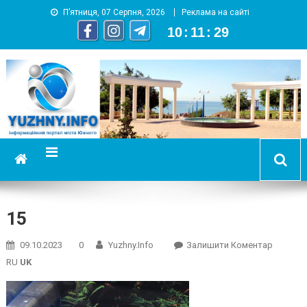
П’ятниця, 07 Серпня, 2026
Реклама на сайті
10
:
11
:
30
YUZHNY.INFO
информационный портал города Южный
15
On
09.10.2023
0
Yuzhny.info
Залишити Коментар
15
RU
UK