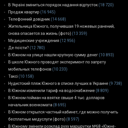
В Україні зміниться порядок надання відпусток
(18 720)
Продаж квартир
(16 945)
Телефонний довідник
(14 668)
Жительница Южного, получившая 19 ножевых ранений,
снова опасается за жизнь (фото)
(13 359)
Медицинские учреждения
(12 956)
Де поїсти?
(12 780)
В Южном на улице нашли крупную сумму денег
(10 893)
В школе Южного проводят эксперимент по запрету
мобильных телефонов
(10 233)
Таксі
(10 158)
Нудистский пляж Южного в списке лучших в Украине
(9 738)
В Южном изменили тариф на водоснабжение
(8 809)
В Южном пойман на взятке свыше 4 тыс. долларов
начальник военкомата
(8 695)
В Южном открылся частный кабинет, где можно получить
бесплатные медуслуги (фото)
(8 597)
В Южному змінили розклад руху маршрутки №68 «Южне-