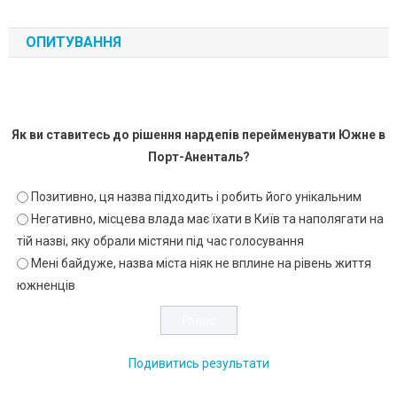
ОПИТУВАННЯ
Як ви ставитесь до рішення нардепів перейменувати Южне в
Порт-Аненталь?
Позитивно, ця назва підходить і робить його унікальним
Негативно, місцева влада має їхати в Київ та наполягати на
тій назві, яку обрали містяни під час голосування
Мені байдуже, назва міста ніяк не вплине на рівень життя
южненців
Подивитись результати