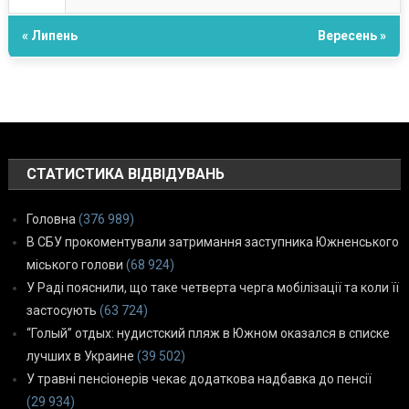
« Липень
Вересень »
СТАТИСТИКА ВІДВІДУВАНЬ
Головна
(376 989)
В СБУ прокоментували затримання заступника Южненського
міського голови
(68 924)
У Раді пояснили, що таке четверта черга мобілізації та коли її
застосують
(63 724)
“Голый” отдых: нудистский пляж в Южном оказался в списке
лучших в Украине
(39 502)
У травні пенсіонерів чекає додаткова надбавка до пенсії
(29 934)