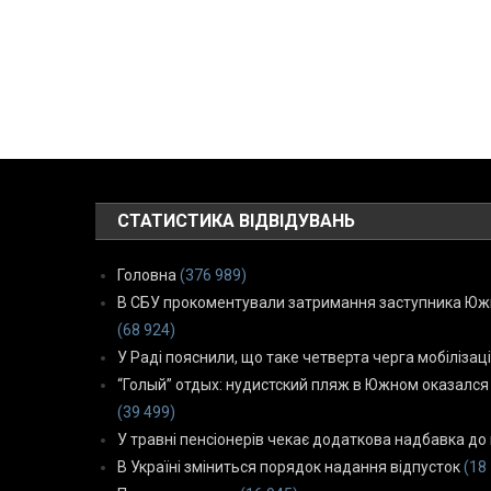
СТАТИСТИКА ВІДВІДУВАНЬ
Головна
(376 989)
В СБУ прокоментували затримання заступника Южн
(68 924)
У Раді пояснили, що таке четверта черга мобілізаці
“Голый” отдых: нудистский пляж в Южном оказался
(39 499)
У травні пенсіонерів чекає додаткова надбавка до 
В Україні зміниться порядок надання відпусток
(18