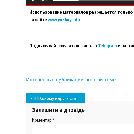
Использование материалов разрешается только 
на сайте
www.yuzhny.info.
Подписывайтесь на наш канал в
Telegram
и наш а
Интересные публикации по этой теме:
Навігація
В Южному вдруге сталася пожежа на території неподалік ринку
записів
Залишити відповідь
Коментар
*