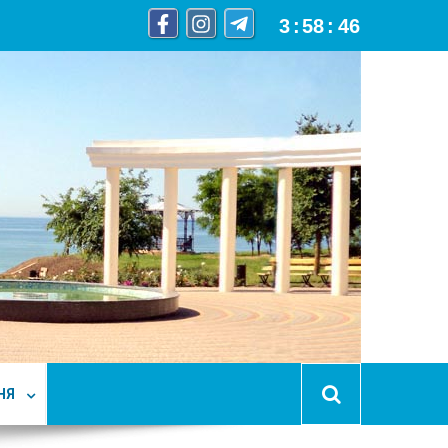
3
:
58
:
47
НЯ