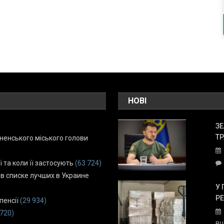
НОВІ
ЗЕ
ТР
енського міського голови
ї та коли її застосують
(63 724)
 в списке лучших в Украине
У 
Р
пенсії
(29 934)
 720)