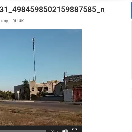
31_4984598502159887585_n
On
нтар
RU
UK
378002929_6487331188062431_4984598502159887585_n
00:14