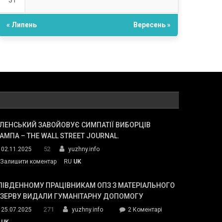
31
« Липень
Вересень »
ЛЕНСЬКИЙ ЗАВОЙОВУЄ СИМПАТІЇ ВИБОРЦІВ
АМПА – THE WALL STREET JOURNAL.
52
02.11.2025
yuzhny.info
on
Залишити коментар
RU
UK
Зеленський
завойовує
ПІВДЕННОМУ ПРАЦІВНИКАМ ОПЗ З МАТЕРІАЛЬНОГО
симпатії
ЕЗЕРВУ ВИДАЛИ ГУМАНІТАРНУ ДОПОМОГУ
виборців
271
до
25.07.2025
yuzhny.info
2 Коментарі
Трампа
У