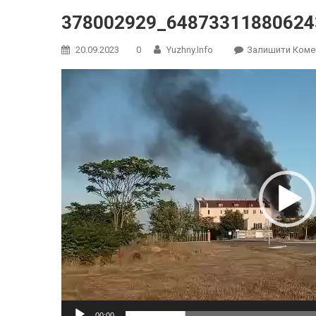
378002929_64873311880624
20.09.2023
0
Yuzhny.info
Залишити Коме
Відеопрогравач
00:00