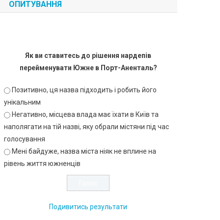
ОПИТУВАННЯ
Як ви ставитесь до рішення нардепів
перейменувати Южне в Порт-Аненталь?
Позитивно, ця назва підходить і робить його
унікальним
Негативно, місцева влада має їхати в Київ та
наполягати на тій назві, яку обрали містяни під час
голосування
Мені байдуже, назва міста ніяк не вплине на
рівень життя южненців
Подивитись результати