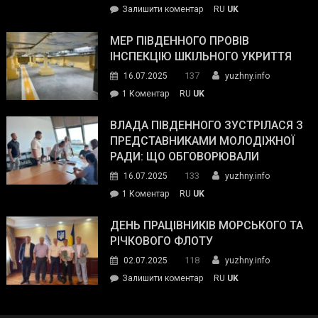
on
Залишити коментар
RU
UK
та
Інспектор
антикорупційних
ДСНС
МЕР ПІВДЕННОГО ПРОВІВ
органів:
власноруч
ІНСПЕКЦІЮ ШКІЛЬНОГО УКРИТТЯ
«Наш
ліквідував
спільний
137
16.07.2025
yuzhny.info
пожежу
ворог
до
1 Коментар
RU
UK
у
—
Мер
Південному
російські
Південного
ВЛАДА ПІВДЕННОГО ЗУСТРІЛАСЯ З
окупанти.
провів
ПРЕДСТАВНИКАМИ МОЛОДІЖНОЇ
Маємо
інспекцію
РАДИ: ЩО ОБГОВОРЮВАЛИ
діяти
шкільного
133
16.07.2025
yuzhny.info
як
укриття
команда
до
1 Коментар
RU
UK
України»
Влада
Південного
ДЕНЬ ПРАЦІВНИКІВ МОРСЬКОГО ТА
зустрілася
РІЧКОВОГО ФЛОТУ
з
118
02.07.2025
yuzhny.info
представниками
on
Залишити коментар
RU
UK
молодіжної
День
ради:
працівників
що