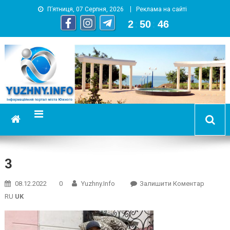
П’ятниця, 07 Серпня, 2026
Реклама на сайті
2
:
50
:
47
YUZHNY.INFO
информационный портал города Южный
3
On
08.12.2022
0
Yuzhny.info
Залишити Коментар
3
RU
UK