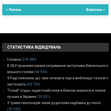
« Липень
Вересень »
СТАТИСТИКА ВІДВІДУВАНЬ
Головна
(376 989)
В СБУ прокоментували затримання заступника Южненського
міського голови
(68 924)
У Раді пояснили, що таке четверта черга мобілізації та коли її
застосують
(63 724)
“Голый” отдых: нудистский пляж в Южном оказался в списке
лучших в Украине
(39 501)
У травні пенсіонерів чекає додаткова надбавка до пенсії
(29 934)