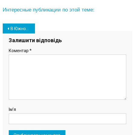
Интересные публикации по этой теме:
Навігація
В Южному школяр збирає донати для ЗСУ, граючи на акордеоні
записів
Залишити відповідь
Коментар
*
Ім'я