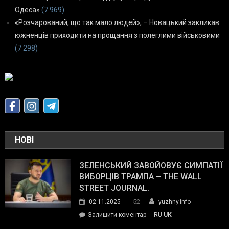
Одеса»
(7 969)
«Розчарований, що так мало людей», – Новацький закликав
южненців приходити на прощання з полеглими військовими
(7 298)
НОВІ
ЗЕЛЕНСЬКИЙ ЗАВОЙОВУЄ СИМПАТІЇ
ВИБОРЦІВ ТРАМПА – THE WALL
STREET JOURNAL.
52
02.11.2025
yuzhny.info
on
Залишити коментар
RU
UK
Зеленський