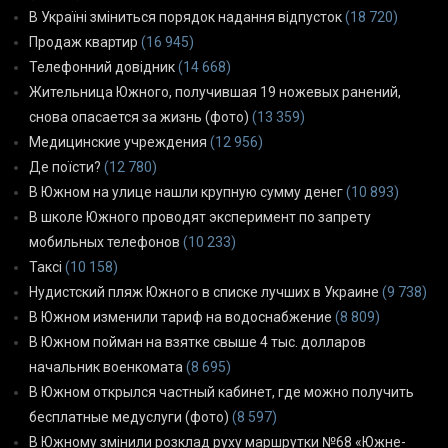
В Україні зміниться порядок надання відпусток
(18 720)
Продаж квартир
(16 945)
Телефонний довідник
(14 668)
Жительница Южного, получившая 19 ножевых ранений,
снова опасается за жизнь (фото)
(13 359)
Медицинские учреждения
(12 956)
Де поїсти?
(12 780)
В Южном на улице нашли крупную сумму денег
(10 893)
В школе Южного проводят эксперимент по запрету
мобильных телефонов
(10 233)
Таксі
(10 158)
Нудистский пляж Южного в списке лучших в Украине
(9 738)
В Южном изменили тариф на водоснабжение
(8 809)
В Южном пойман на взятке свыше 4 тыс. долларов
начальник военкомата
(8 695)
В Южном открылся частный кабинет, где можно получить
бесплатные медуслуги (фото)
(8 597)
В Южному змінили розклад руху маршрутки №68 «Южне-