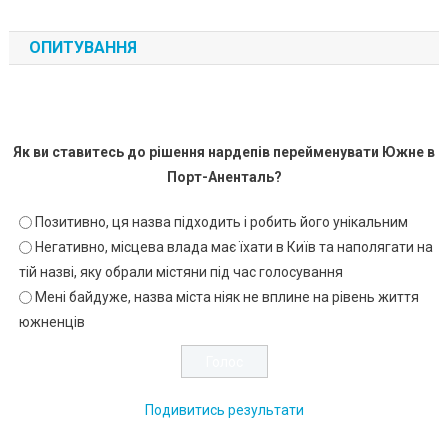
ОПИТУВАННЯ
Як ви ставитесь до рішення нардепів перейменувати Южне в
Порт-Аненталь?
Позитивно, ця назва підходить і робить його унікальним
Негативно, місцева влада має їхати в Київ та наполягати на
тій назві, яку обрали містяни під час голосування
Мені байдуже, назва міста ніяк не вплине на рівень життя
южненців
Подивитись результати