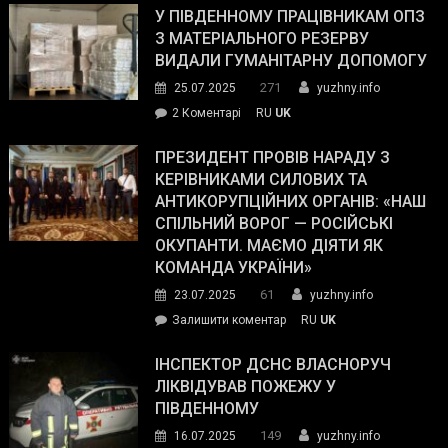
завойовує
У ПІВДЕННОМУ ПРАЦІВНИКАМ ОПЗ
симпатії
З МАТЕРІАЛЬНОГО РЕЗЕРВУ
виборців
ВИДАЛИ ГУМАНІТАРНУ ДОПОМОГУ
Трампа
271
25.07.2025
yuzhny.info
–
до
2 Коментарі
RU
UK
The
У
Wall
Південному
ПРЕЗИДЕНТ ПРОВІВ НАРАДУ З
Street
працівникам
КЕРІВНИКАМИ СИЛОВИХ ТА
Journal.
ОПЗ
АНТИКОРУПЦІЙНИХ ОРГАНІВ: «НАШ
з
СПІЛЬНИЙ ВОРОГ — РОСІЙСЬКІ
матеріального
ОКУПАНТИ. МАЄМО ДІЯТИ ЯК
резерву
КОМАНДА УКРАЇНИ»
видали
61
23.07.2025
yuzhny.info
гуманітарну
on
Залишити коментар
RU
UK
допомогу
Президент
провів
ІНСПЕКТОР ДСНС ВЛАСНОРУЧ
нараду
ЛІКВІДУВАВ ПОЖЕЖУ У
з
ПІВДЕННОМУ
керівниками
149
16.07.2025
yuzhny.info
силових