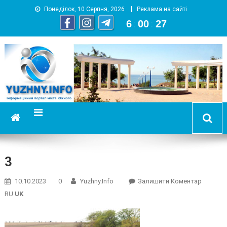
Понеділок, 10 Серпня, 2026
Реклама на сайті
6
:
00
:
27
YUZHNY.INFO
информационный портал города Южный
3
On
10.10.2023
0
Yuzhny.info
Залишити Коментар
3
RU
UK