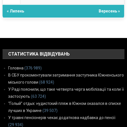
« Липень
Вересень »
СТАТИСТИКА ВІДВІДУВАНЬ
Головна
(376 989)
В СБУ прокоментували затримання заступника Южненського
міського голови
(68 924)
У Раді пояснили, що таке четверта черга мобілізації та коли її
застосують
(63 724)
“Голый” отдых: нудистский пляж в Южном оказался в списке
лучших в Украине
(39 507)
У травні пенсіонерів чекає додаткова надбавка до пенсії
(29 934)