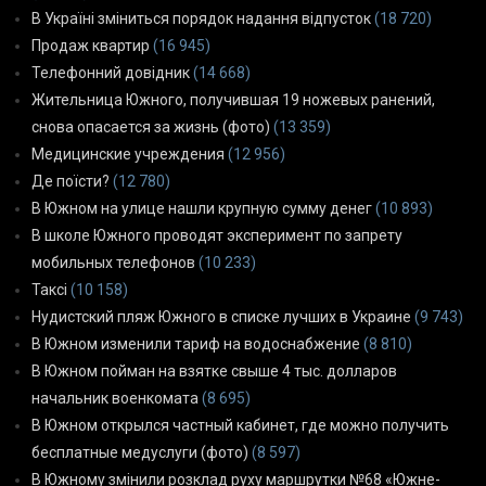
В Україні зміниться порядок надання відпусток
(18 720)
Продаж квартир
(16 945)
Телефонний довідник
(14 668)
Жительница Южного, получившая 19 ножевых ранений,
снова опасается за жизнь (фото)
(13 359)
Медицинские учреждения
(12 956)
Де поїсти?
(12 780)
В Южном на улице нашли крупную сумму денег
(10 893)
В школе Южного проводят эксперимент по запрету
мобильных телефонов
(10 233)
Таксі
(10 158)
Нудистский пляж Южного в списке лучших в Украине
(9 743)
В Южном изменили тариф на водоснабжение
(8 810)
В Южном пойман на взятке свыше 4 тыс. долларов
начальник военкомата
(8 695)
В Южном открылся частный кабинет, где можно получить
бесплатные медуслуги (фото)
(8 597)
В Южному змінили розклад руху маршрутки №68 «Южне-