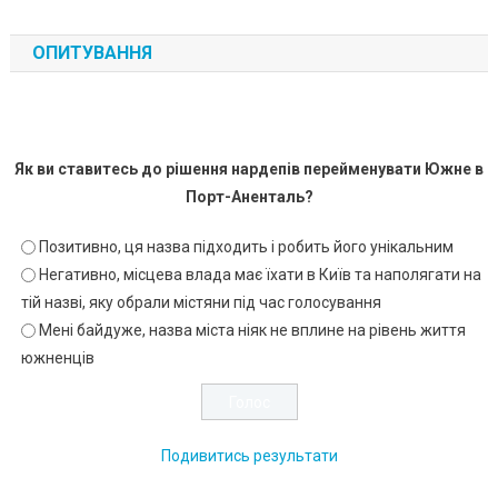
ОПИТУВАННЯ
Як ви ставитесь до рішення нардепів перейменувати Южне в
Порт-Аненталь?
Позитивно, ця назва підходить і робить його унікальним
Негативно, місцева влада має їхати в Київ та наполягати на
тій назві, яку обрали містяни під час голосування
Мені байдуже, назва міста ніяк не вплине на рівень життя
южненців
Подивитись результати