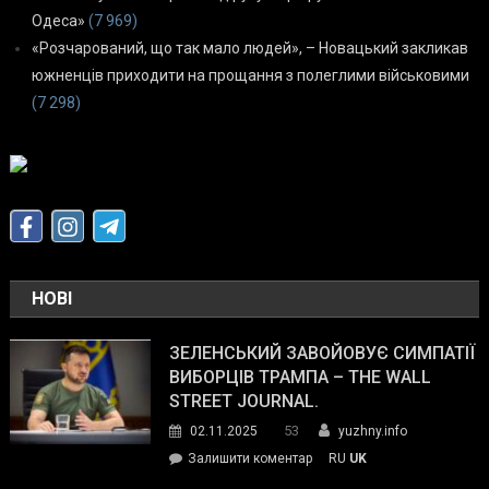
Одеса»
(7 969)
«Розчарований, що так мало людей», – Новацький закликав
южненців приходити на прощання з полеглими військовими
(7 298)
НОВІ
ЗЕЛЕНСЬКИЙ ЗАВОЙОВУЄ СИМПАТІЇ
ВИБОРЦІВ ТРАМПА – THE WALL
STREET JOURNAL.
53
02.11.2025
yuzhny.info
on
Залишити коментар
RU
UK
Зеленський