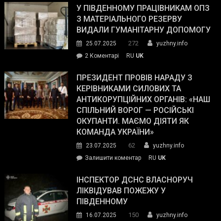
завойовує
У ПІВДЕННОМУ ПРАЦІВНИКАМ ОПЗ
симпатії
З МАТЕРІАЛЬНОГО РЕЗЕРВУ
виборців
ВИДАЛИ ГУМАНІТАРНУ ДОПОМОГУ
Трампа
272
25.07.2025
yuzhny.info
–
до
2 Коментарі
RU
UK
The
У
Wall
Південному
ПРЕЗИДЕНТ ПРОВІВ НАРАДУ З
Street
працівникам
КЕРІВНИКАМИ СИЛОВИХ ТА
Journal.
ОПЗ
АНТИКОРУПЦІЙНИХ ОРГАНІВ: «НАШ
з
СПІЛЬНИЙ ВОРОГ — РОСІЙСЬКІ
матеріального
ОКУПАНТИ. МАЄМО ДІЯТИ ЯК
резерву
КОМАНДА УКРАЇНИ»
видали
62
23.07.2025
yuzhny.info
гуманітарну
on
Залишити коментар
RU
UK
допомогу
Президент
провів
ІНСПЕКТОР ДСНС ВЛАСНОРУЧ
нараду
ЛІКВІДУВАВ ПОЖЕЖУ У
з
ПІВДЕННОМУ
керівниками
150
16.07.2025
yuzhny.info
силових