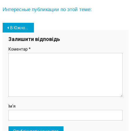
Интересные публикации по этой теме:
Навігація
В Южному розпочато розробку проекту щодо благоустрою військового цвинтаря
записів
Залишити відповідь
Коментар
*
Ім'я