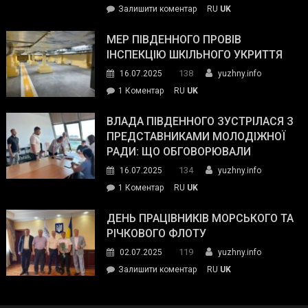
on
Залишити коментар
RU
UK
та
Інспектор
антикорупційних
ДСНС
МЕР ПІВДЕННОГО ПРОВІВ
органів:
власноруч
ІНСПЕКЦІЮ ШКІЛЬНОГО УКРИТТЯ
«Наш
ліквідував
спільний
138
16.07.2025
yuzhny.info
пожежу
ворог
до
1 Коментар
RU
UK
у
—
Мер
Південному
російські
Південного
ВЛАДА ПІВДЕННОГО ЗУСТРІЛАСЯ З
окупанти.
провів
ПРЕДСТАВНИКАМИ МОЛОДІЖНОЇ
Маємо
інспекцію
РАДИ: ЩО ОБГОВОРЮВАЛИ
діяти
шкільного
134
16.07.2025
yuzhny.info
як
укриття
команда
до
1 Коментар
RU
UK
України»
Влада
Південного
ДЕНЬ ПРАЦІВНИКІВ МОРСЬКОГО ТА
зустрілася
РІЧКОВОГО ФЛОТУ
з
119
02.07.2025
yuzhny.info
представниками
on
Залишити коментар
RU
UK
молодіжної
День
ради:
працівників
що