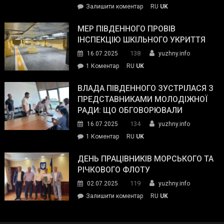
on
Залишити коментар
RU
UK
та
Інспектор
антикорупційних
ДСНС
МЕР ПІВДЕННОГО ПРОВІВ
органів:
власноруч
ІНСПЕКЦІЮ ШКІЛЬНОГО УКРИТТЯ
«Наш
ліквідував
спільний
138
16.07.2025
yuzhny.info
пожежу
ворог
до
1 Коментар
RU
UK
у
—
Мер
Південному
російські
Південного
ВЛАДА ПІВДЕННОГО ЗУСТРІЛАСЯ З
окупанти.
провів
ПРЕДСТАВНИКАМИ МОЛОДІЖНОЇ
Маємо
інспекцію
РАДИ: ЩО ОБГОВОРЮВАЛИ
діяти
шкільного
134
16.07.2025
yuzhny.info
як
укриття
команда
до
1 Коментар
RU
UK
України»
Влада
Південного
ДЕНЬ ПРАЦІВНИКІВ МОРСЬКОГО ТА
зустрілася
РІЧКОВОГО ФЛОТУ
з
119
02.07.2025
yuzhny.info
представниками
on
Залишити коментар
RU
UK
молодіжної
День
ради:
працівників
що