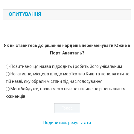
ОПИТУВАННЯ
Як ви ставитесь до рішення нардепів перейменувати Южне в
Порт-Аненталь?
Позитивно, ця назва підходить і робить його унікальним
Негативно, місцева влада має їхати в Київ та наполягати на
тій назві, яку обрали містяни під час голосування
Мені байдуже, назва міста ніяк не вплине на рівень життя
южненців
Подивитись результати