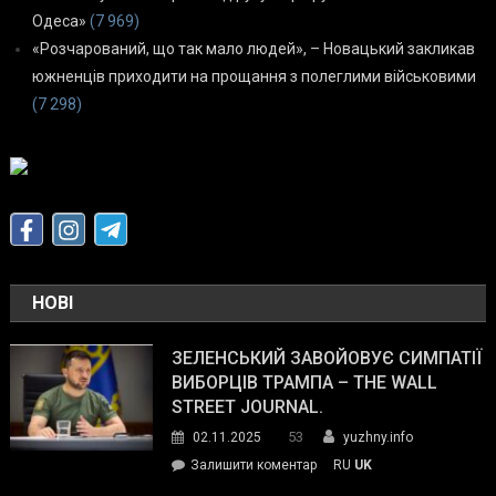
Одеса»
(7 969)
«Розчарований, що так мало людей», – Новацький закликав
южненців приходити на прощання з полеглими військовими
(7 298)
НОВІ
ЗЕЛЕНСЬКИЙ ЗАВОЙОВУЄ СИМПАТІЇ
ВИБОРЦІВ ТРАМПА – THE WALL
STREET JOURNAL.
53
02.11.2025
yuzhny.info
on
Залишити коментар
RU
UK
Зеленський