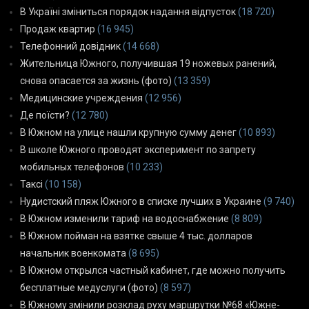
В Україні зміниться порядок надання відпусток
(18 720)
Продаж квартир
(16 945)
Телефонний довідник
(14 668)
Жительница Южного, получившая 19 ножевых ранений,
снова опасается за жизнь (фото)
(13 359)
Медицинские учреждения
(12 956)
Де поїсти?
(12 780)
В Южном на улице нашли крупную сумму денег
(10 893)
В школе Южного проводят эксперимент по запрету
мобильных телефонов
(10 233)
Таксі
(10 158)
Нудистский пляж Южного в списке лучших в Украине
(9 740)
В Южном изменили тариф на водоснабжение
(8 809)
В Южном пойман на взятке свыше 4 тыс. долларов
начальник военкомата
(8 695)
В Южном открылся частный кабинет, где можно получить
бесплатные медуслуги (фото)
(8 597)
В Южному змінили розклад руху маршрутки №68 «Южне-