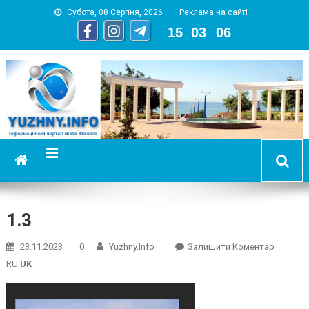
Субота, 08 Серпня, 2026
Реклама на сайті
15
:
03
:
07
YUZHNY.INFO
информационный портал города Южный
1.3
On
23.11.2023
0
Yuzhny.info
Залишити Коментар
1.3
RU
UK