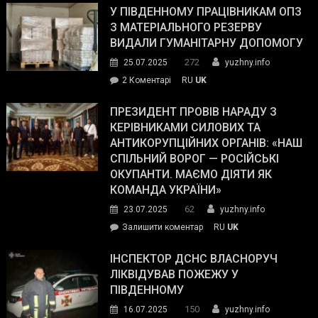
завойовує
У ПІВДЕННОМУ ПРАЦІВНИКАМ ОПЗ
симпатії
З МАТЕРІАЛЬНОГО РЕЗЕРВУ
виборців
ВИДАЛИ ГУМАНІТАРНУ ДОПОМОГУ
Трампа
272
25.07.2025
yuzhny.info
–
до
2 Коментарі
RU
UK
The
У
Wall
Південному
ПРЕЗИДЕНТ ПРОВІВ НАРАДУ З
Street
працівникам
КЕРІВНИКАМИ СИЛОВИХ ТА
Journal.
ОПЗ
АНТИКОРУПЦІЙНИХ ОРГАНІВ: «НАШ
з
СПІЛЬНИЙ ВОРОГ — РОСІЙСЬКІ
матеріального
ОКУПАНТИ. МАЄМО ДІЯТИ ЯК
резерву
КОМАНДА УКРАЇНИ»
видали
62
23.07.2025
yuzhny.info
гуманітарну
on
Залишити коментар
RU
UK
допомогу
Президент
провів
ІНСПЕКТОР ДСНС ВЛАСНОРУЧ
нараду
ЛІКВІДУВАВ ПОЖЕЖУ У
з
ПІВДЕННОМУ
керівниками
150
16.07.2025
yuzhny.info
силових