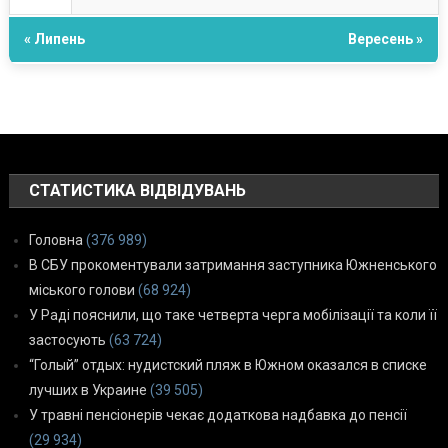
« Липень
Вересень »
СТАТИСТИКА ВІДВІДУВАНЬ
Головна
(376 989)
В СБУ прокоментували затримання заступника Южненського
міського голови
(68 924)
У Раді пояснили, що таке четверта черга мобілізації та коли її
застосують
(63 724)
“Голый” отдых: нудистский пляж в Южном оказался в списке
лучших в Украине
(39 505)
У травні пенсіонерів чекає додаткова надбавка до пенсії
(29 934)