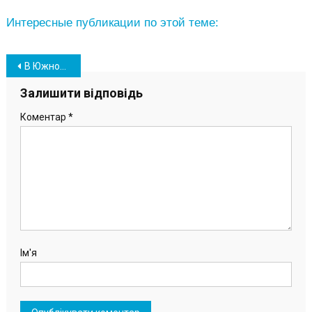
Интересные публикации по этой теме:
Навігація
В Южному презентували візуалізацію меморіалу пам’яті Захисників України (фото)
записів
Залишити відповідь
Коментар
*
Ім'я