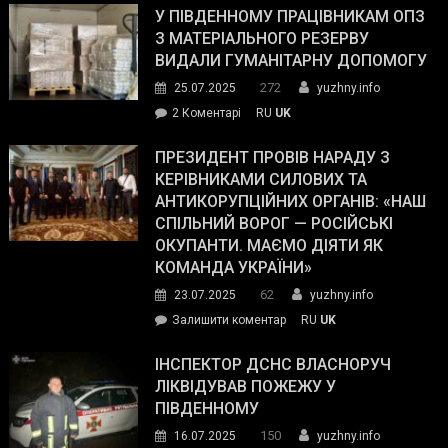
завойовує
У ПІВДЕННОМУ ПРАЦІВНИКАМ ОПЗ
симпатії
З МАТЕРІАЛЬНОГО РЕЗЕРВУ
виборців
ВИДАЛИ ГУМАНІТАРНУ ДОПОМОГУ
Трампа
272
25.07.2025
yuzhny.info
–
до
2 Коментарі
RU
UK
The
У
Wall
Південному
ПРЕЗИДЕНТ ПРОВІВ НАРАДУ З
Street
працівникам
КЕРІВНИКАМИ СИЛОВИХ ТА
Journal.
ОПЗ
АНТИКОРУПЦІЙНИХ ОРГАНІВ: «НАШ
з
СПІЛЬНИЙ ВОРОГ — РОСІЙСЬКІ
матеріального
ОКУПАНТИ. МАЄМО ДІЯТИ ЯК
резерву
КОМАНДА УКРАЇНИ»
видали
62
23.07.2025
yuzhny.info
гуманітарну
on
Залишити коментар
RU
UK
допомогу
Президент
провів
ІНСПЕКТОР ДСНС ВЛАСНОРУЧ
нараду
ЛІКВІДУВАВ ПОЖЕЖУ У
з
ПІВДЕННОМУ
керівниками
150
16.07.2025
yuzhny.info
силових