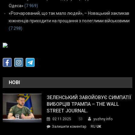
Одеса»
(7 969)
«Розчарований, що так мало людей», – Новацький закликав
южненців приходити на прощання з полеглими військовими
(7 298)
НОВІ
ЗЕЛЕНСЬКИЙ ЗАВОЙОВУЄ СИМПАТІЇ
ВИБОРЦІВ ТРАМПА – THE WALL
STREET JOURNAL.
53
02.11.2025
yuzhny.info
on
Залишити коментар
RU
UK
Зеленський