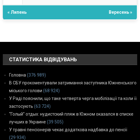
« Липень
Вересень »
СТАТИСТИКА ВІДВІДУВАНЬ
Головна
(376 989)
В СБУ прокоментували затримання заступника Южненського
міського голови
(68 924)
У Раді пояснили, що таке четверта черга мобілізації та коли її
застосують
(63 724)
“Голый” отдых: нудистский пляж в Южном оказался в списке
лучших в Украине
(39 505)
У травні пенсіонерів чекає додаткова надбавка до пенсії
(29 934)