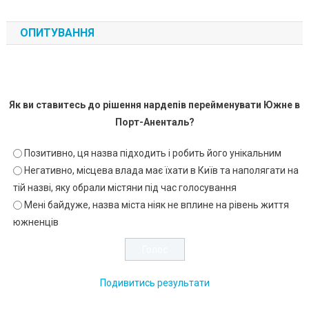
ОПИТУВАННЯ
Як ви ставитесь до рішення нардепів перейменувати Южне в
Порт-Аненталь?
Позитивно, ця назва підходить і робить його унікальним
Негативно, місцева влада має їхати в Київ та наполягати на
тій назві, яку обрали містяни під час голосування
Мені байдуже, назва міста ніяк не вплине на рівень життя
южненців
Подивитись результати