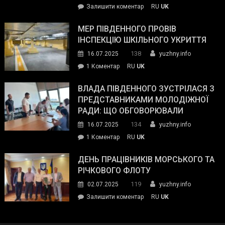
on
Залишити коментар
RU
UK
та
Інспектор
антикорупційних
ДСНС
МЕР ПІВДЕННОГО ПРОВІВ
органів:
власноруч
ІНСПЕКЦІЮ ШКІЛЬНОГО УКРИТТЯ
«Наш
ліквідував
спільний
138
16.07.2025
yuzhny.info
пожежу
ворог
до
1 Коментар
RU
UK
у
—
Мер
Південному
російські
Південного
ВЛАДА ПІВДЕННОГО ЗУСТРІЛАСЯ З
окупанти.
провів
ПРЕДСТАВНИКАМИ МОЛОДІЖНОЇ
Маємо
інспекцію
РАДИ: ЩО ОБГОВОРЮВАЛИ
діяти
шкільного
134
16.07.2025
yuzhny.info
як
укриття
команда
до
1 Коментар
RU
UK
України»
Влада
Південного
ДЕНЬ ПРАЦІВНИКІВ МОРСЬКОГО ТА
зустрілася
РІЧКОВОГО ФЛОТУ
з
119
02.07.2025
yuzhny.info
представниками
on
Залишити коментар
RU
UK
молодіжної
День
ради:
працівників
що