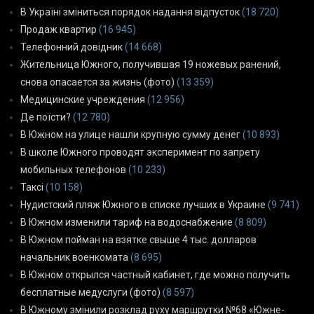
В Україні зміниться порядок надання відпусток
(18 720)
Продаж квартир
(16 945)
Телефонний довідник
(14 668)
Жительница Южного, получившая 19 ножевых ранений,
снова опасается за жизнь (фото)
(13 359)
Медицинские учреждения
(12 956)
Де поїсти?
(12 780)
В Южном на улице нашли крупную сумму денег
(10 893)
В школе Южного проводят эксперимент по запрету
мобильных телефонов
(10 233)
Таксі
(10 158)
Нудистский пляж Южного в списке лучших в Украине
(9 741)
В Южном изменили тариф на водоснабжение
(8 809)
В Южном пойман на взятке свыше 4 тыс. долларов
начальник военкомата
(8 695)
В Южном открылся частный кабинет, где можно получить
бесплатные медуслуги (фото)
(8 597)
В Южному змінили розклад руху маршрутки №68 «Южне-