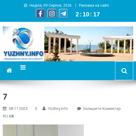
Неділя, 09 Серпня, 2026
Реклама на сайті
2
:
10
:
18
YUZHNY.INFO
информационный портал города Южный
7
On
08.11.2023
0
Yuzhny.info
Залишити Коментар
7
RU
UK