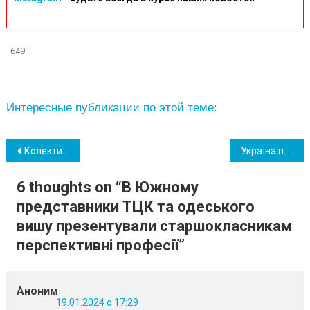
649
Интересные публикации по этой теме:
Навігація
Колектив залізничного цеху ОПЗ написав звернення до влади щодо «фатальної» ситуації на заводі
Україна поверне європейські норми щодо бензину для уникнення завозу російського пального
записів
6 thoughts on “
В Южному
представники ТЦК та одеського
вишу презентували старшокласникам
перспективні професії
”
Аноним
19.01.2024 о 17:29