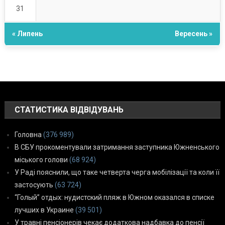
31
« Липень
Вересень »
СТАТИСТИКА ВІДВІДУВАНЬ
Головна
(376 989)
В СБУ прокоментували затримання заступника Южненського
міського голови
(68 924)
У Раді пояснили, що таке четверта черга мобілізації та коли її
застосують
(63 724)
“Голый” отдых: нудистский пляж в Южном оказался в списке
лучших в Украине
(39 501)
У травні пенсіонерів чекає додаткова надбавка до пенсії