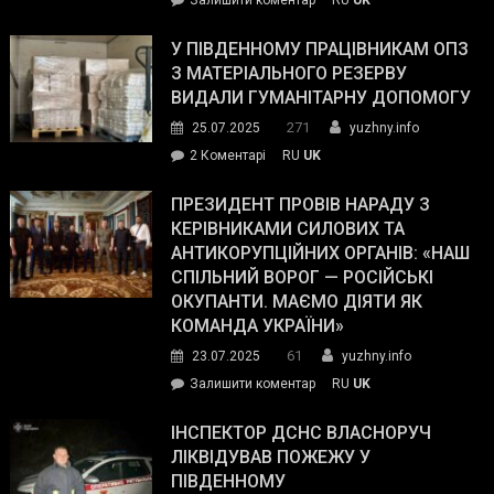
Зеленський
завойовує
У ПІВДЕННОМУ ПРАЦІВНИКАМ ОПЗ
симпатії
З МАТЕРІАЛЬНОГО РЕЗЕРВУ
виборців
ВИДАЛИ ГУМАНІТАРНУ ДОПОМОГУ
Трампа
271
25.07.2025
yuzhny.info
–
до
2 Коментарі
RU
UK
The
У
Wall
Південному
ПРЕЗИДЕНТ ПРОВІВ НАРАДУ З
Street
працівникам
КЕРІВНИКАМИ СИЛОВИХ ТА
Journal.
ОПЗ
АНТИКОРУПЦІЙНИХ ОРГАНІВ: «НАШ
з
СПІЛЬНИЙ ВОРОГ — РОСІЙСЬКІ
матеріального
ОКУПАНТИ. МАЄМО ДІЯТИ ЯК
резерву
КОМАНДА УКРАЇНИ»
видали
61
23.07.2025
yuzhny.info
гуманітарну
on
Залишити коментар
RU
UK
допомогу
Президент
провів
ІНСПЕКТОР ДСНС ВЛАСНОРУЧ
нараду
ЛІКВІДУВАВ ПОЖЕЖУ У
з
ПІВДЕННОМУ