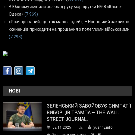
В Южному змінили розклад руху маршрутки №68 «Южне-
Одеса»
(7 969)
«Розчарований, що так мало людей», – Новацький закликав
южненців приходити на прощання з полеглими військовими
(7 298)
НОВІ
ЗЕЛЕНСЬКИЙ ЗАВОЙОВУЄ СИМПАТІЇ
ВИБОРЦІВ ТРАМПА – THE WALL
STREET JOURNAL.
52
02.11.2025
yuzhny.info
on
Залишити коментар
RU
UK