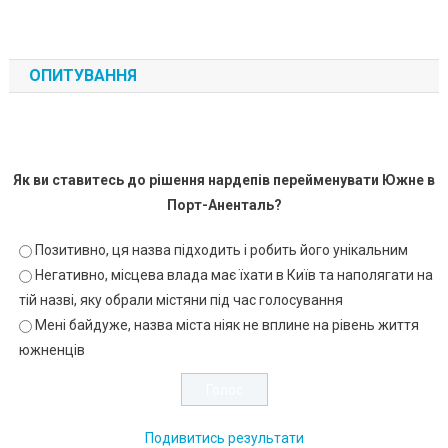
ОПИТУВАННЯ
Як ви ставитесь до рішення нардепів перейменувати Южне в
Порт-Аненталь?
Позитивно, ця назва підходить і робить його унікальним
Негативно, місцева влада має їхати в Київ та наполягати на
тій назві, яку обрали містяни під час голосування
Мені байдуже, назва міста ніяк не вплине на рівень життя
южненців
Подивитись результати