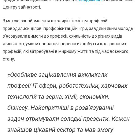
Презен
Центру зайнятості.
Старшо
Перспек
З метою ознайомлення школярів зі світом професій
Професі
проводились ділові профорієнтаційні ігри, завдяки яким молодь
з’ясовувала вимоги до професії, схильність до різних видів
діяльності, умови навчання, переваги здобуття інтегрованих
професій, які затребувані в мирному житті та під час воєнного
стану.
«Особливе зацікавлення викликали
професії ІТ-сфери, робототехніки, харчових
технологій та зерна, хімії, економіки,
бізнесу. Найспритніші в розв’язуванні
задач отримували солодкі презенти. Кожен
знайшов цікавий сектор та мав змогу