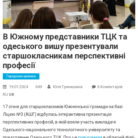
В Южному представники ТЦК та
одеського вишу презентували
старшокласникам перспективні
професії
Городская хроника
До
19.01.2024
649
Юля Гринишина
6 Коментарів
В
RU
UK
Южному
17 січня для старшокласників Южненської громади на базі
Предст
Ліцею №3 (АШГ) відбулась інтерактивна презентація
ТЦК
перспективних професій, в якій взяли участь викладачі
Та
Одеськ
Одеського національного технологічного університету та
Вишу
представник Одеського ТЦК. Про це
повідомили
в обласній філії