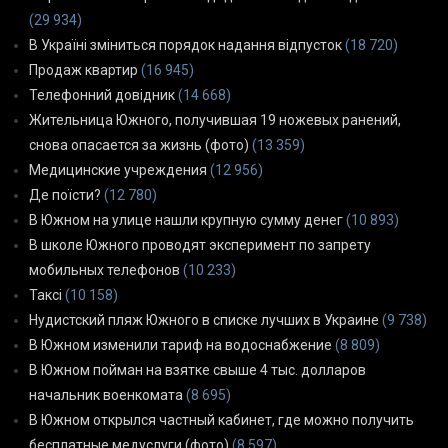
(29 934)
В Україні зміниться порядок надання відпусток
(18 720)
Продаж квартир
(16 945)
Телефонний довідник
(14 668)
Жительница Южного, получившая 19 ножевых ранений,
снова опасается за жизнь (фото)
(13 359)
Медицинские учреждения
(12 956)
Де поїсти?
(12 780)
В Южном на улице нашли крупную сумму денег
(10 893)
В школе Южного проводят эксперимент по запрету
мобильных телефонов
(10 233)
Таксі
(10 158)
Нудистский пляж Южного в списке лучших в Украине
(9 738)
В Южном изменили тариф на водоснабжение
(8 809)
В Южном пойман на взятке свыше 4 тыс. долларов
начальник военкомата
(8 695)
В Южном открылся частный кабинет, где можно получить
бесплатные медуслуги (фото)
(8 597)