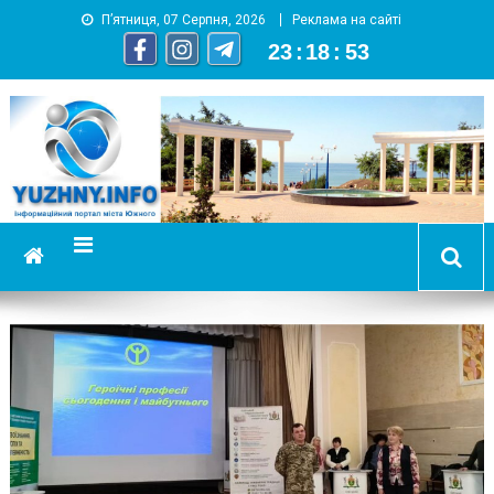
П’ятниця, 07 Серпня, 2026
Реклама на сайті
23
:
18
:
54
YUZHNY.INFO
информационный портал города Южный