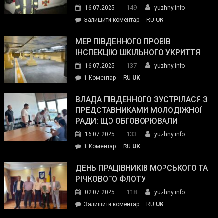
керівниками
149
16.07.2025
yuzhny.info
силових
on
Залишити коментар
RU
UK
та
Інспектор
антикорупційних
ДСНС
МЕР ПІВДЕННОГО ПРОВІВ
органів:
власноруч
ІНСПЕКЦІЮ ШКІЛЬНОГО УКРИТТЯ
«Наш
ліквідував
спільний
137
16.07.2025
yuzhny.info
пожежу
ворог
до
1 Коментар
RU
UK
у
—
Мер
Південному
російські
Південного
ВЛАДА ПІВДЕННОГО ЗУСТРІЛАСЯ З
окупанти.
провів
ПРЕДСТАВНИКАМИ МОЛОДІЖНОЇ
Маємо
інспекцію
РАДИ: ЩО ОБГОВОРЮВАЛИ
діяти
шкільного
133
16.07.2025
yuzhny.info
як
укриття
команда
до
1 Коментар
RU
UK
України»
Влада
Південного
ДЕНЬ ПРАЦІВНИКІВ МОРСЬКОГО ТА
зустрілася
РІЧКОВОГО ФЛОТУ
з
118
02.07.2025
yuzhny.info
представниками
on
Залишити коментар
RU
UK
молодіжної
День
ради: