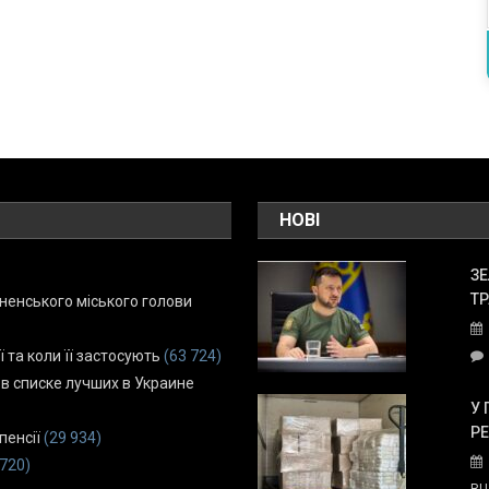
НОВІ
ЗЕ
ТР
енського міського голови
ї та коли її застосують
(63 724)
 в списке лучших в Украине
У 
Р
пенсії
(29 934)
 720)