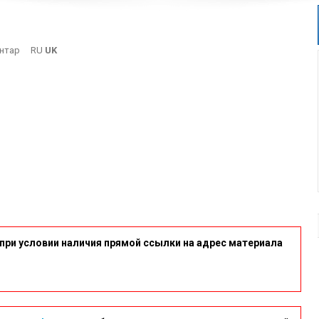
On
нтар
RU
UK
9
при условии наличия прямой ссылки на адрес материала