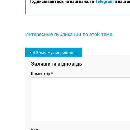
Подписывайтесь на наш канал в
Telegram
и наш а
Интересные публикации по этой теме:
Навігація
В Южному попрощалися з 49-річним військовослужбовцем Сергієм Карпуніним (фото)
записів
Залишити відповідь
Коментар
*