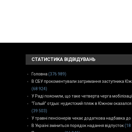
СТАТИСТИКА ВІДВІДУВАНЬ
Головна
(376 989)
В СБУ прокоментували затримання заступника Южн
(68 924)
У Раді пояснили, що таке четверта черга мобілізаці
“Голый” отдых: нудистский пляж в Южном оказался
(39 503)
У травні пенсіонерів чекає додаткова надбавка до 
В Україні зміниться порядок надання відпусток
(18