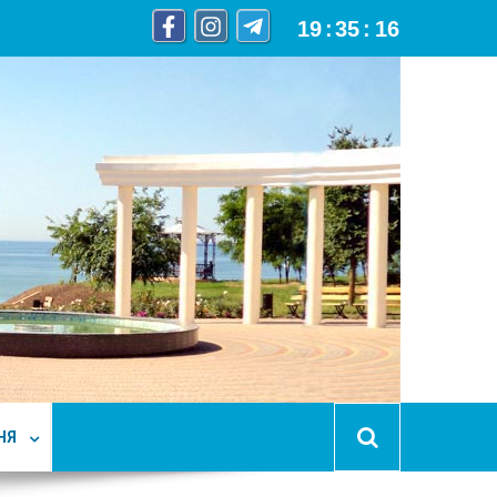
19
:
35
:
17
НЯ