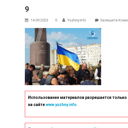
9
14.09.2023
0
Yuzhny.info
Залишити Коме
Использование материалов разрешается только 
на сайте
www.yuzhny.info.