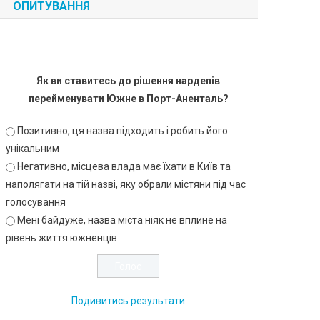
ОПИТУВАННЯ
Як ви ставитесь до рішення нардепів
перейменувати Южне в Порт-Аненталь?
Позитивно, ця назва підходить і робить його
унікальним
Негативно, місцева влада має їхати в Київ та
наполягати на тій назві, яку обрали містяни під час
голосування
Мені байдуже, назва міста ніяк не вплине на
рівень життя южненців
Подивитись результати