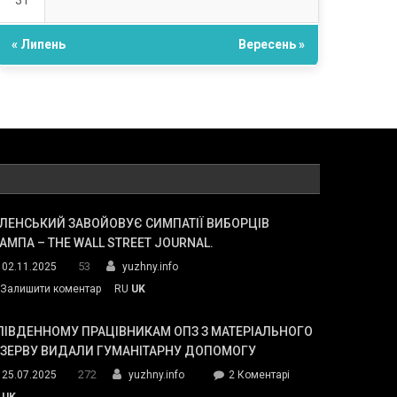
31
« Липень
Вересень »
ЛЕНСЬКИЙ ЗАВОЙОВУЄ СИМПАТІЇ ВИБОРЦІВ
АМПА – THE WALL STREET JOURNAL.
53
02.11.2025
yuzhny.info
on
Залишити коментар
RU
UK
Зеленський
завойовує
ПІВДЕННОМУ ПРАЦІВНИКАМ ОПЗ З МАТЕРІАЛЬНОГО
симпатії
ЕЗЕРВУ ВИДАЛИ ГУМАНІТАРНУ ДОПОМОГУ
виборців
272
до
25.07.2025
yuzhny.info
2 Коментарі
Трампа
У