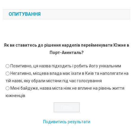
ОПИТУВАННЯ
Як ви ставитесь до рішення нардепів перейменувати Южне в
Порт-Аненталь?
Позитивно, ця назва підходить і робить його унікальним
Негативно, місцева влада має їхати в Київ та наполягати на
тій назві, яку обрали містяни під час голосування
Мені байдуже, назва міста ніяк не вплине на рівень життя
южненців
Подивитись результати