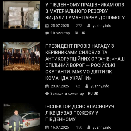
завойовує
У ПІВДЕННОМУ ПРАЦІВНИКАМ ОПЗ
симпатії
З МАТЕРІАЛЬНОГО РЕЗЕРВУ
виборців
ВИДАЛИ ГУМАНІТАРНУ ДОПОМОГУ
Трампа
272
25.07.2025
yuzhny.info
–
до
2 Коментарі
RU
UK
The
У
Wall
Південному
ПРЕЗИДЕНТ ПРОВІВ НАРАДУ З
Street
працівникам
КЕРІВНИКАМИ СИЛОВИХ ТА
Journal.
ОПЗ
АНТИКОРУПЦІЙНИХ ОРГАНІВ: «НАШ
з
СПІЛЬНИЙ ВОРОГ — РОСІЙСЬКІ
матеріального
ОКУПАНТИ. МАЄМО ДІЯТИ ЯК
резерву
КОМАНДА УКРАЇНИ»
видали
62
23.07.2025
yuzhny.info
гуманітарну
on
Залишити коментар
RU
UK
допомогу
Президент
провів
ІНСПЕКТОР ДСНС ВЛАСНОРУЧ
нараду
ЛІКВІДУВАВ ПОЖЕЖУ У
з
ПІВДЕННОМУ
керівниками
150
16.07.2025
yuzhny.info
силових