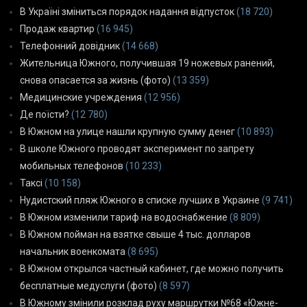
В Україні зміниться порядок надання відпусток
(18 720)
Продаж квартир
(16 945)
Телефонний довідник
(14 668)
Жительница Южного, получившая 19 ножевых ранений,
снова опасается за жизнь (фото)
(13 359)
Медицинские учреждения
(12 956)
Де поїсти?
(12 780)
В Южном на улице нашли крупную сумму денег
(10 893)
В школе Южного проводят эксперимент по запрету
мобильных телефонов
(10 233)
Таксі
(10 158)
Нудистский пляж Южного в списке лучших в Украине
(9 741)
В Южном изменили тариф на водоснабжение
(8 809)
В Южном пойман на взятке свыше 4 тыс. долларов
начальник военкомата
(8 695)
В Южном открылся частный кабинет, где можно получить
бесплатные медуслуги (фото)
(8 597)
В Южному змінили розклад руху маршрутки №68 «Южне-