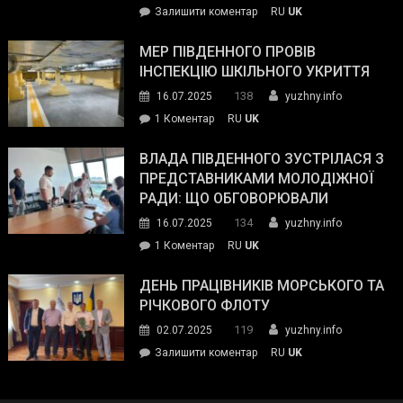
on
Залишити коментар
RU
UK
та
Інспектор
антикорупційних
ДСНС
МЕР ПІВДЕННОГО ПРОВІВ
органів:
власноруч
ІНСПЕКЦІЮ ШКІЛЬНОГО УКРИТТЯ
«Наш
ліквідував
спільний
138
16.07.2025
yuzhny.info
пожежу
ворог
до
1 Коментар
RU
UK
у
—
Мер
Південному
російські
Південного
ВЛАДА ПІВДЕННОГО ЗУСТРІЛАСЯ З
окупанти.
провів
ПРЕДСТАВНИКАМИ МОЛОДІЖНОЇ
Маємо
інспекцію
РАДИ: ЩО ОБГОВОРЮВАЛИ
діяти
шкільного
134
16.07.2025
yuzhny.info
як
укриття
команда
до
1 Коментар
RU
UK
України»
Влада
Південного
ДЕНЬ ПРАЦІВНИКІВ МОРСЬКОГО ТА
зустрілася
РІЧКОВОГО ФЛОТУ
з
119
02.07.2025
yuzhny.info
представниками
on
Залишити коментар
RU
UK
молодіжної
День
ради:
працівників
що