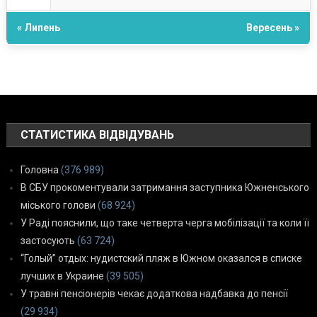
« Липень
Вересень »
СТАТИСТИКА ВІДВІДУВАНЬ
Головна
(376 989)
В СБУ прокоментували затримання заступника Южненського
міського голови
(68 924)
У Раді пояснили, що таке четверта черга мобілізації та коли її
застосують
(63 724)
“Голый” отдых: нудистский пляж в Южном оказался в списке
лучших в Украине
(39 505)
У травні пенсіонерів чекає додаткова надбавка до пенсії
(29 934)