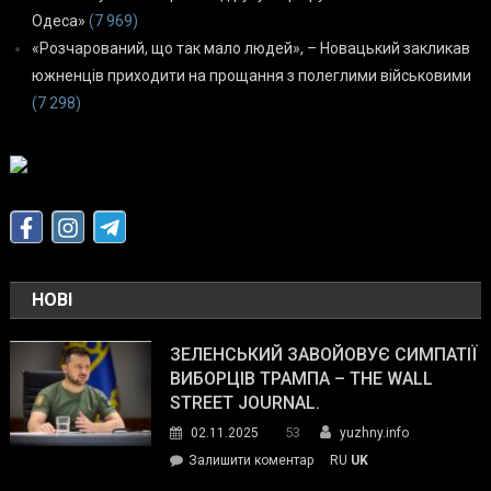
Одеса»
(7 969)
«Розчарований, що так мало людей», – Новацький закликав
южненців приходити на прощання з полеглими військовими
(7 298)
НОВІ
ЗЕЛЕНСЬКИЙ ЗАВОЙОВУЄ СИМПАТІЇ
ВИБОРЦІВ ТРАМПА – THE WALL
STREET JOURNAL.
53
02.11.2025
yuzhny.info
on
Залишити коментар
RU
UK
Зеленський