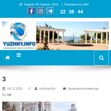
Неділя, 09 Серпня, 2026
Реклама на сайті
22
:
38
:
45
YUZHNY.INFO
информационный портал города Южный
3
On
05.12.2023
0
Yuzhny.info
Залишити Коментар
3
RU
UK