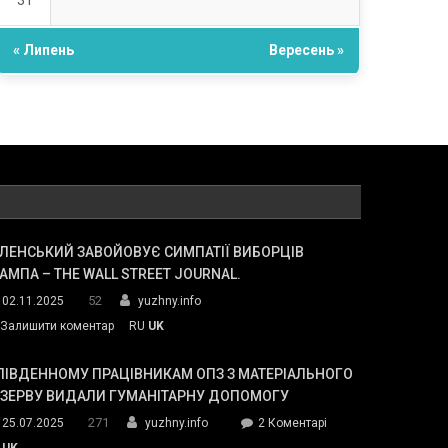
31
« Липень
Вересень »
ЛЕНСЬКИЙ ЗАВОЙОВУЄ СИМПАТІЇ ВИБОРЦІВ
АМПА – THE WALL STREET JOURNAL.
52
02.11.2025
yuzhny.info
on
Залишити коментар
RU
UK
Зеленський
завойовує
ПІВДЕННОМУ ПРАЦІВНИКАМ ОПЗ З МАТЕРІАЛЬНОГО
симпатії
ЕЗЕРВУ ВИДАЛИ ГУМАНІТАРНУ ДОПОМОГУ
виборців
271
до
25.07.2025
yuzhny.info
2 Коментарі
Трампа
У