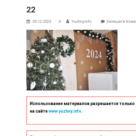
22
05.12.2023
0
Yuzhny.info
Залишити Коме
Использование материалов разрешается только 
на сайте
www.yuzhny.info.