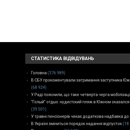
СТАТИСТИКА ВІДВІДУВАНЬ
Головна
(376 989)
В СБУ прокоментували затримання заступника Южн
(68 924)
У Раді пояснили, що таке четверта черга мобілізаці
“Голый” отдых: нудистский пляж в Южном оказался
(39 501)
У травні пенсіонерів чекає додаткова надбавка до 
В Україні зміниться порядок надання відпусток
(18