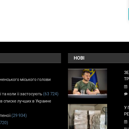
НОВІ
ЗЕ
ТР
енського міського голови
ї та коли її застосують
(63 724)
 в списке лучших в Украине
У 
Р
пенсії
(29 934)
 720)