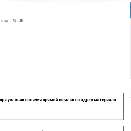
On
нтар
RU
UK
22
при условии наличия прямой ссылки на адрес материала