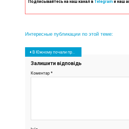
Подписывайтесь на наш канал в
Telegram
и наш а
Интересные публикации по этой теме:
Навігація
В Южному почали прикрашати ялинку біля ПК та створили фотозону до Дня Святого Миколая (фото)
записів
Залишити відповідь
Коментар
*