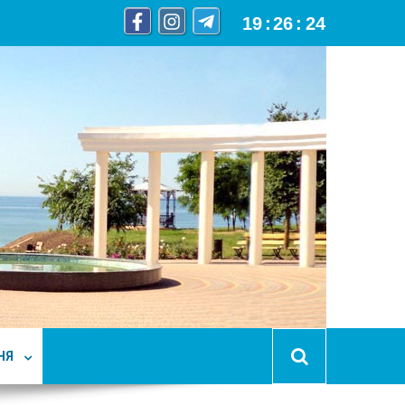
19
:
26
:
25
НЯ