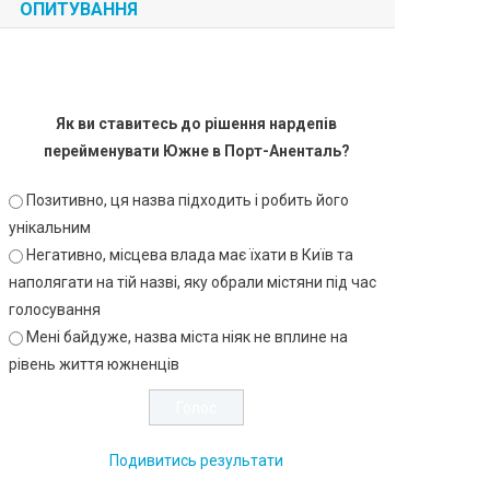
ОПИТУВАННЯ
Як ви ставитесь до рішення нардепів
перейменувати Южне в Порт-Аненталь?
Позитивно, ця назва підходить і робить його
унікальним
Негативно, місцева влада має їхати в Київ та
наполягати на тій назві, яку обрали містяни під час
голосування
Мені байдуже, назва міста ніяк не вплине на
рівень життя южненців
Подивитись результати