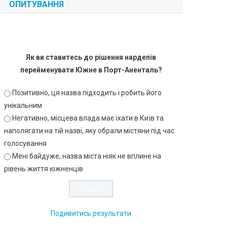
ОПИТУВАННЯ
Як ви ставитесь до рішення нардепів
перейменувати Южне в Порт-Аненталь?
Позитивно, ця назва підходить і робить його
унікальним
Негативно, місцева влада має їхати в Київ та
наполягати на тій назві, яку обрали містяни під час
голосування
Мені байдуже, назва міста ніяк не вплине на
рівень життя южненців
Подивитись результати