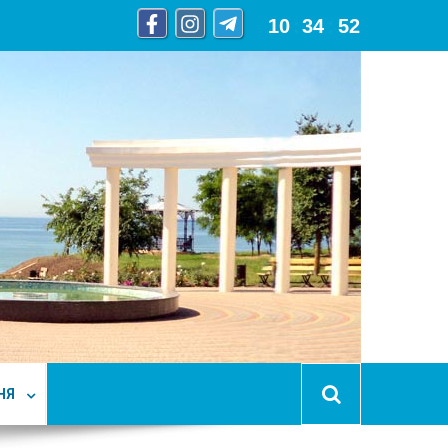
10
:
34
:
53
НЯ