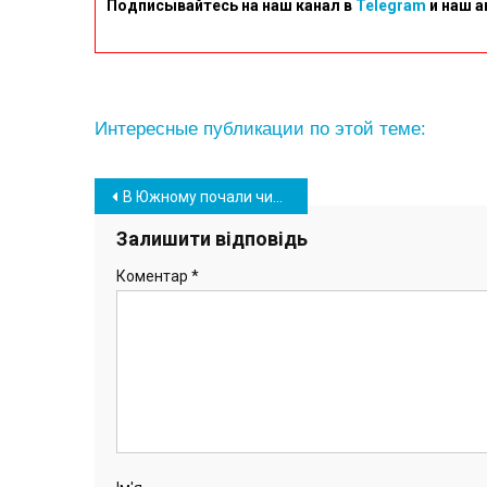
Подписывайтесь на наш канал в
Telegram
и наш а
Интересные публикации по этой теме:
Навігація
В Южному почали чистити фонтани перед консервацією і виявили купу сміття
записів
Залишити відповідь
Коментар
*