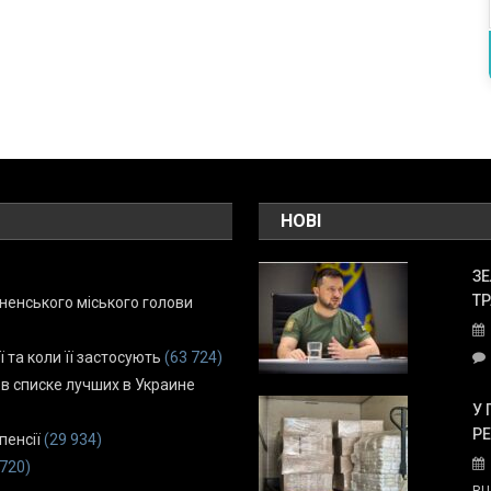
НОВІ
ЗЕ
ТР
енського міського голови
ї та коли її застосують
(63 724)
 в списке лучших в Украине
У 
Р
пенсії
(29 934)
 720)