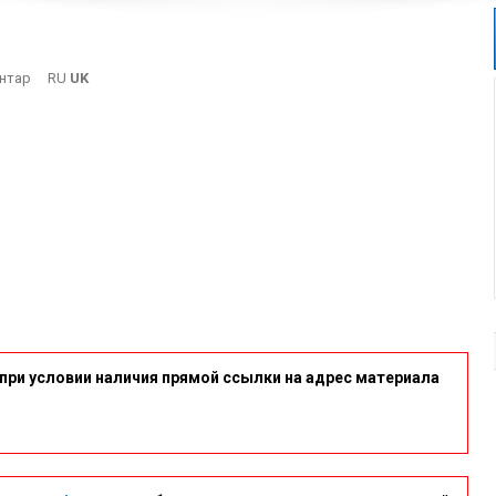
On
нтар
RU
UK
4
при условии наличия прямой ссылки на адрес материала