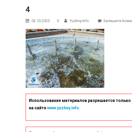
4
02.10.2023
0
Yuzhny.info
Залишити Коме
Использование материалов разрешается только 
на сайте
www.yuzhny.info.