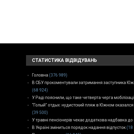
СТАТИСТИКА ВІДВІДУВАНЬ
Головна
(376 989)
В СБУ прокоментували затримання заступника Южн
(68 924)
У Раді пояснили, що таке четверта черга мобілізаці
“Голый” отдых: нудистский пляж в Южном оказался
(39 500)
У травні пенсіонерів чекає додаткова надбавка до 
В Україні зміниться порядок надання відпусток
(18