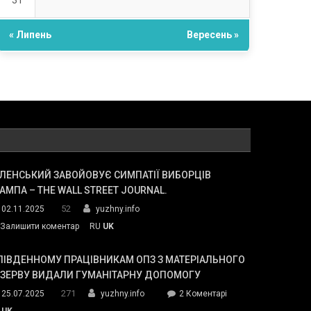
31
« Липень
Вересень »
ЛЕНСЬКИЙ ЗАВОЙОВУЄ СИМПАТІЇ ВИБОРЦІВ
АМПА – THE WALL STREET JOURNAL.
52
02.11.2025
yuzhny.info
on
Залишити коментар
RU
UK
Зеленський
завойовує
ПІВДЕННОМУ ПРАЦІВНИКАМ ОПЗ З МАТЕРІАЛЬНОГО
симпатії
ЕЗЕРВУ ВИДАЛИ ГУМАНІТАРНУ ДОПОМОГУ
виборців
271
до
25.07.2025
yuzhny.info
2 Коментарі
Трампа
У