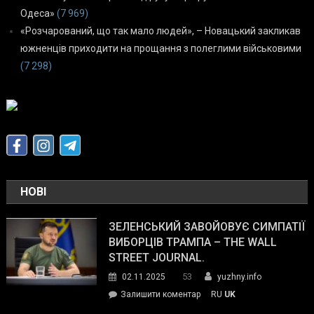
Одеса»
(7 969)
«Розчарований, що так мало людей», – Новацький закликав
южненців приходити на прощання з полеглими військовими
(7 298)
НОВІ
ЗЕЛЕНСЬКИЙ ЗАВОЙОВУЄ СИМПАТІЇ
ВИБОРЦІВ ТРАМПА – THE WALL
STREET JOURNAL.
53
02.11.2025
yuzhny.info
on
Залишити коментар
RU
UK
Зеленський