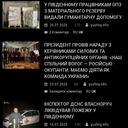
завойовує
У ПІВДЕННОМУ ПРАЦІВНИКАМ ОПЗ
симпатії
З МАТЕРІАЛЬНОГО РЕЗЕРВУ
виборців
ВИДАЛИ ГУМАНІТАРНУ ДОПОМОГУ
Трампа
272
25.07.2025
yuzhny.info
–
до
2 Коментарі
RU
UK
The
У
Wall
Південному
ПРЕЗИДЕНТ ПРОВІВ НАРАДУ З
Street
працівникам
КЕРІВНИКАМИ СИЛОВИХ ТА
Journal.
ОПЗ
АНТИКОРУПЦІЙНИХ ОРГАНІВ: «НАШ
з
СПІЛЬНИЙ ВОРОГ — РОСІЙСЬКІ
матеріального
ОКУПАНТИ. МАЄМО ДІЯТИ ЯК
резерву
КОМАНДА УКРАЇНИ»
видали
62
23.07.2025
yuzhny.info
гуманітарну
on
Залишити коментар
RU
UK
допомогу
Президент
провів
ІНСПЕКТОР ДСНС ВЛАСНОРУЧ
нараду
ЛІКВІДУВАВ ПОЖЕЖУ У
з
ПІВДЕННОМУ
керівниками
150
16.07.2025
yuzhny.info
силових