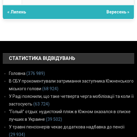
« Липень
Вересень »
СТАТИСТИКА ВІДВІДУВАНЬ
Головна
(376 989)
В СБУ прокоментували затримання заступника Южненського
міського голови
(68 924)
У Раді пояснили, що таке четверта черга мобілізації та коли її
застосують
(63 724)
“Голый” отдых: нудистский пляж в Южном оказался в списке
лучших в Украине
(39 502)
У травні пенсіонерів чекає додаткова надбавка до пенсії
(29 934)