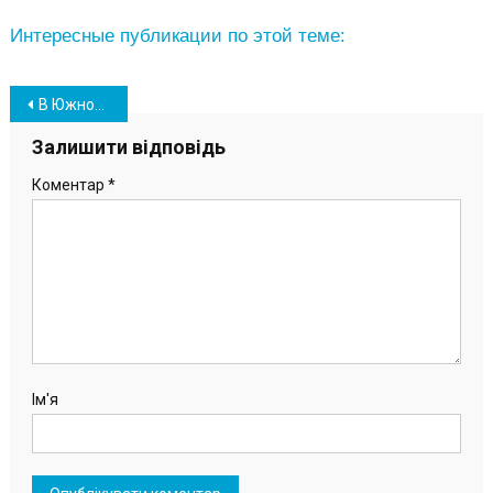
Интересные публикации по этой теме:
Навігація
В Южному після тривалої паузи відновили деякі будівельні роботи
записів
Залишити відповідь
Коментар
*
Ім'я