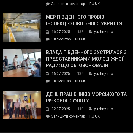
on
Залишити коментар
RU
UK
та
Інспектор
антикорупційних
ДСНС
МЕР ПІВДЕННОГО ПРОВІВ
органів:
власноруч
ІНСПЕКЦІЮ ШКІЛЬНОГО УКРИТТЯ
«Наш
ліквідував
спільний
138
16.07.2025
yuzhny.info
пожежу
ворог
до
1 Коментар
RU
UK
у
—
Мер
Південному
російські
Південного
ВЛАДА ПІВДЕННОГО ЗУСТРІЛАСЯ З
окупанти.
провів
ПРЕДСТАВНИКАМИ МОЛОДІЖНОЇ
Маємо
інспекцію
РАДИ: ЩО ОБГОВОРЮВАЛИ
діяти
шкільного
134
16.07.2025
yuzhny.info
як
укриття
команда
до
1 Коментар
RU
UK
України»
Влада
Південного
ДЕНЬ ПРАЦІВНИКІВ МОРСЬКОГО ТА
зустрілася
РІЧКОВОГО ФЛОТУ
з
119
02.07.2025
yuzhny.info
представниками
on
Залишити коментар
RU
UK
молодіжної
День
ради:
працівників
що