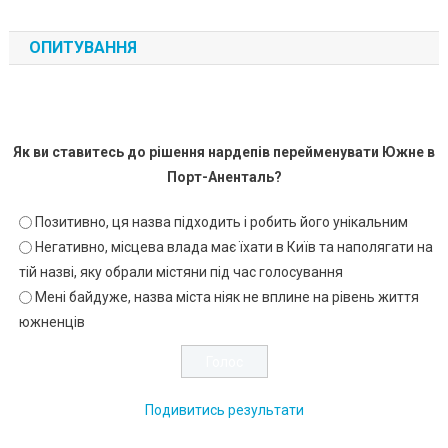
ОПИТУВАННЯ
Як ви ставитесь до рішення нардепів перейменувати Южне в
Порт-Аненталь?
Позитивно, ця назва підходить і робить його унікальним
Негативно, місцева влада має їхати в Київ та наполягати на
тій назві, яку обрали містяни під час голосування
Мені байдуже, назва міста ніяк не вплине на рівень життя
южненців
Подивитись результати