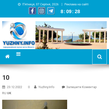
П’ятниця, 07 Серпня, 2026
Реклама на сайті
8
:
09
:
29
YUZHNY.INFO
информационный портал города Южный
10
On
23.12.2022
0
Yuzhny.info
Залишити Коментар
10
RU
UK