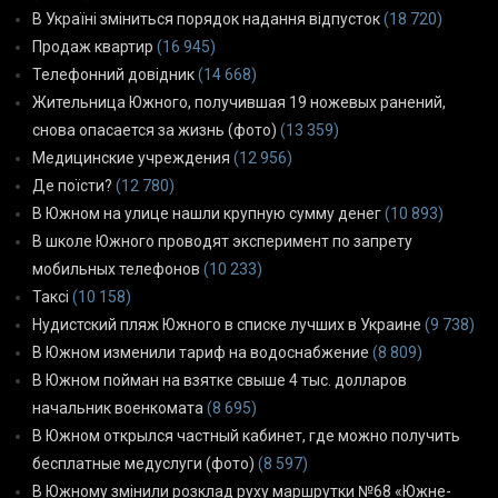
В Україні зміниться порядок надання відпусток
(18 720)
Продаж квартир
(16 945)
Телефонний довідник
(14 668)
Жительница Южного, получившая 19 ножевых ранений,
снова опасается за жизнь (фото)
(13 359)
Медицинские учреждения
(12 956)
Де поїсти?
(12 780)
В Южном на улице нашли крупную сумму денег
(10 893)
В школе Южного проводят эксперимент по запрету
мобильных телефонов
(10 233)
Таксі
(10 158)
Нудистский пляж Южного в списке лучших в Украине
(9 738)
В Южном изменили тариф на водоснабжение
(8 809)
В Южном пойман на взятке свыше 4 тыс. долларов
начальник военкомата
(8 695)
В Южном открылся частный кабинет, где можно получить
бесплатные медуслуги (фото)
(8 597)
В Южному змінили розклад руху маршрутки №68 «Южне-