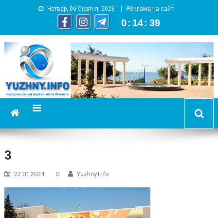
Четвер, 06 Серпня, 2026
Реклама на сайті
0
:
14
:
39
YUZHNY.INFO
информационный портал города Южный
3
22.01.2024
0
Yuzhny.info