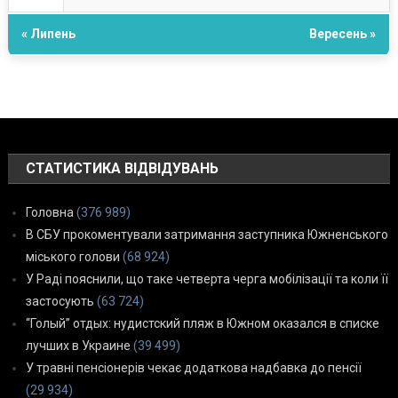
« Липень
Вересень »
СТАТИСТИКА ВІДВІДУВАНЬ
Головна
(376 989)
В СБУ прокоментували затримання заступника Южненського
міського голови
(68 924)
У Раді пояснили, що таке четверта черга мобілізації та коли її
застосують
(63 724)
“Голый” отдых: нудистский пляж в Южном оказался в списке
лучших в Украине
(39 499)
У травні пенсіонерів чекає додаткова надбавка до пенсії
(29 934)