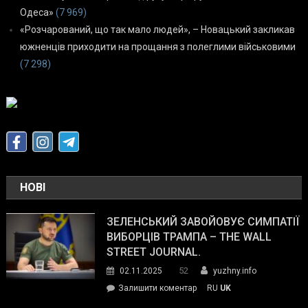
Одеса»
(7 969)
«Розчарований, що так мало людей», – Новацький закликав
южненців приходити на прощання з полеглими військовими
(7 298)
НОВІ
ЗЕЛЕНСЬКИЙ ЗАВОЙОВУЄ СИМПАТІЇ
ВИБОРЦІВ ТРАМПА – THE WALL
STREET JOURNAL.
52
02.11.2025
yuzhny.info
on
Залишити коментар
RU
UK
Зеленський