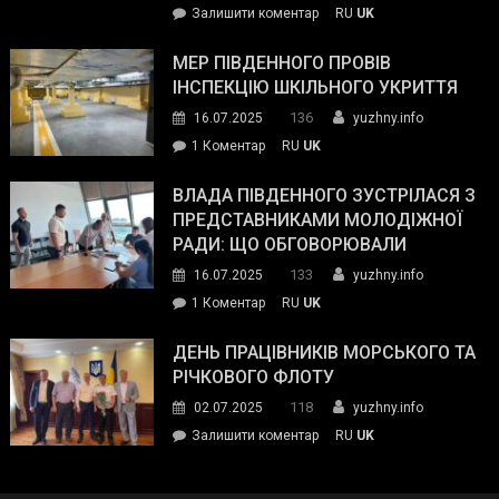
on
Залишити коментар
RU
UK
та
Інспектор
антикорупційних
ДСНС
МЕР ПІВДЕННОГО ПРОВІВ
органів:
власноруч
ІНСПЕКЦІЮ ШКІЛЬНОГО УКРИТТЯ
«Наш
ліквідував
спільний
136
16.07.2025
yuzhny.info
пожежу
ворог
до
1 Коментар
RU
UK
у
—
Мер
Південному
російські
Південного
ВЛАДА ПІВДЕННОГО ЗУСТРІЛАСЯ З
окупанти.
провів
ПРЕДСТАВНИКАМИ МОЛОДІЖНОЇ
Маємо
інспекцію
РАДИ: ЩО ОБГОВОРЮВАЛИ
діяти
шкільного
133
16.07.2025
yuzhny.info
як
укриття
команда
до
1 Коментар
RU
UK
України»
Влада
Південного
ДЕНЬ ПРАЦІВНИКІВ МОРСЬКОГО ТА
зустрілася
РІЧКОВОГО ФЛОТУ
з
118
02.07.2025
yuzhny.info
представниками
on
Залишити коментар
RU
UK
молодіжної
День
ради:
працівників
що