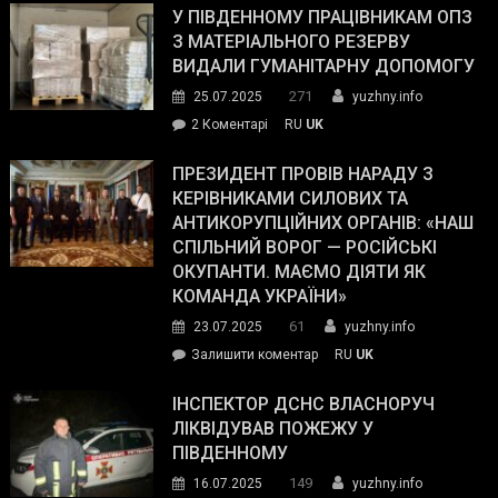
завойовує
У ПІВДЕННОМУ ПРАЦІВНИКАМ ОПЗ
симпатії
З МАТЕРІАЛЬНОГО РЕЗЕРВУ
виборців
ВИДАЛИ ГУМАНІТАРНУ ДОПОМОГУ
Трампа
271
25.07.2025
yuzhny.info
–
до
2 Коментарі
RU
UK
The
У
Wall
Південному
ПРЕЗИДЕНТ ПРОВІВ НАРАДУ З
Street
працівникам
КЕРІВНИКАМИ СИЛОВИХ ТА
Journal.
ОПЗ
АНТИКОРУПЦІЙНИХ ОРГАНІВ: «НАШ
з
СПІЛЬНИЙ ВОРОГ — РОСІЙСЬКІ
матеріального
ОКУПАНТИ. МАЄМО ДІЯТИ ЯК
резерву
КОМАНДА УКРАЇНИ»
видали
61
23.07.2025
yuzhny.info
гуманітарну
on
Залишити коментар
RU
UK
допомогу
Президент
провів
ІНСПЕКТОР ДСНС ВЛАСНОРУЧ
нараду
ЛІКВІДУВАВ ПОЖЕЖУ У
з
ПІВДЕННОМУ
керівниками
149
16.07.2025
yuzhny.info
силових