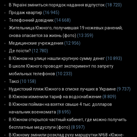
В Україні зміниться порядок надання відпусток
(18 720)
Продаж квартир
(16 945)
Телефонний довідник
(14 668)
Жительница Южного, получившая 19 ножевых ранений,
снова опасается за жизнь (фото)
(13 359)
Медицинские учреждения
(12 956)
Де поїсти?
(12 780)
В Южном на улице нашли крупную сумму денег
(10 893)
В школе Южного проводят эксперимент по запрету
мобильных телефонов
(10 233)
Таксі
(10 158)
Нудистский пляж Южного в списке лучших в Украине
(9 737)
В Южном изменили тариф на водоснабжение
(8 809)
В Южном пойман на взятке свыше 4 тыс. долларов
начальник военкомата
(8 695)
В Южном открылся частный кабинет, где можно получить
бесплатные медуслуги (фото)
(8 597)
В Южному змінили розклад руху маршрутки №68 «Южне-