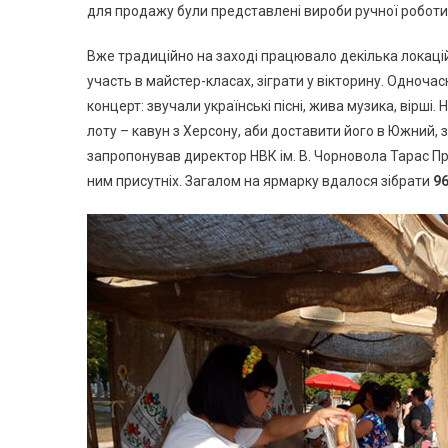
для продажу були представлені вироби ручної роботи,
Вже традиційно на заході працювало декілька локацій:
участь в майстер-класах, зіграти у вікторину. Одночас
концерт: звучали українські пісні, жива музика, вірші
лоту – кавун з Херсону, аби доставити його в Южний, з
запропонував директор НВК ім. В. Чорновола Тарас Про
ним присутніх. Загалом на ярмарку вдалося зібрати
96