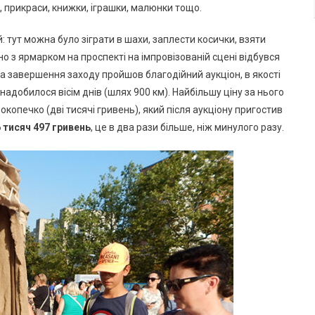
Українського
 прикраси, книжки, іграшки, малюнки тощо.
Війська
(фото)
 тут можна було зіграти в шахи, заплести косички, взяти
но з ярмарком на проспекті на імпровізованій сцені відбувся
. На завершення заходу пройшов благодійний аукціон, в якості
надобилося вісім днів (шлях 900 км). Найбільшу ціну за нього
копечко (дві тисячі гривень), який після аукціону пригостив
 тисяч 497 гривень
, це в два рази більше, ніж минулого разу.