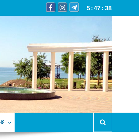
5
:
47
:
40
НЯ