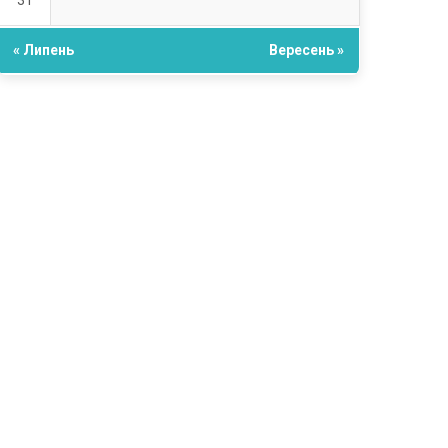
31
« Липень
Вересень »