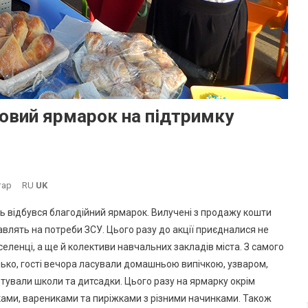
овий ярмарок на підтримку
До
тар
RU
UK
В
яць відбувся благодійний ярмарок. Вилучені з продажу кошти
Южному
авлять на потреби ЗСУ. Цього разу до акції приєдналися не
Організували
селенці, а ще й колективи навчальних закладів міста. З самого
Черговий
нько, гості вечора ласували домашньою випічкою, узваром,
Ярмарок
На
тували школи та дитсадки. Цього разу на ярмарку окрім
Підтримку
ми, варениками та пиріжками з різними начинками. Також