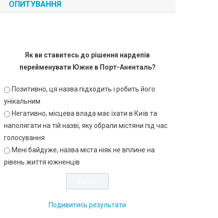
ОПИТУВАННЯ
Як ви ставитесь до рішення нардепів
перейменувати Южне в Порт-Аненталь?
Позитивно, ця назва підходить і робить його
унікальним
Негативно, місцева влада має їхати в Київ та
наполягати на тій назві, яку обрали містяни під час
голосування
Мені байдуже, назва міста ніяк не вплине на
рівень життя южненців
Подивитись результати