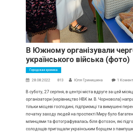
В Южному організували черг
українського війська (фото)
Городская хроника
28.08.2022
813
Юля Гринишина
1 Комен
В суботу, 27 серпня, в центрі міста вдруге за цей міс
організатори (керівництво НВК ім. В. Чорновола) напр
тільки місцеві господині, підприємці та вимушені пере
початку заходу людей на проспекті Миру було багате
млинцями та фотографувалась біля фотозон, які підго
солодощів пригощали українським борщем з пампушка