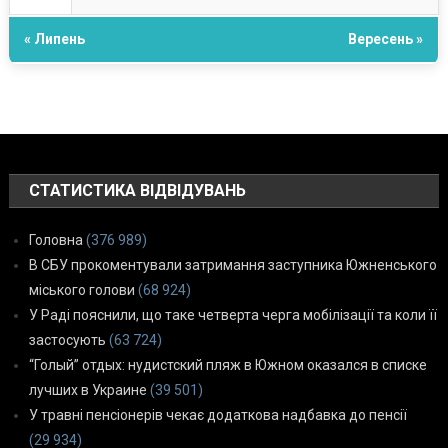
« Липень
Вересень »
СТАТИСТИКА ВІДВІДУВАНЬ
Головна
(376 989)
В СБУ прокоментували затримання заступника Южненського
міського голови
(68 924)
У Раді пояснили, що таке четверта черга мобілізації та коли її
застосують
(63 724)
“Голый” отдых: нудистский пляж в Южном оказался в списке
лучших в Украине
(39 501)
У травні пенсіонерів чекає додаткова надбавка до пенсії
(29 934)