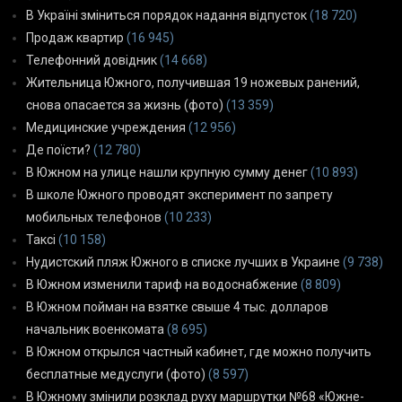
В Україні зміниться порядок надання відпусток
(18 720)
Продаж квартир
(16 945)
Телефонний довідник
(14 668)
Жительница Южного, получившая 19 ножевых ранений,
снова опасается за жизнь (фото)
(13 359)
Медицинские учреждения
(12 956)
Де поїсти?
(12 780)
В Южном на улице нашли крупную сумму денег
(10 893)
В школе Южного проводят эксперимент по запрету
мобильных телефонов
(10 233)
Таксі
(10 158)
Нудистский пляж Южного в списке лучших в Украине
(9 738)
В Южном изменили тариф на водоснабжение
(8 809)
В Южном пойман на взятке свыше 4 тыс. долларов
начальник военкомата
(8 695)
В Южном открылся частный кабинет, где можно получить
бесплатные медуслуги (фото)
(8 597)
В Южному змінили розклад руху маршрутки №68 «Южне-