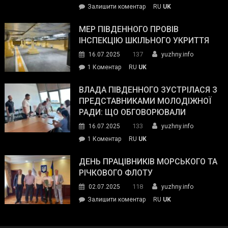
on
Залишити коментар
RU
UK
та
Інспектор
антикорупційних
ДСНС
МЕР ПІВДЕННОГО ПРОВІВ
органів:
власноруч
ІНСПЕКЦІЮ ШКІЛЬНОГО УКРИТТЯ
«Наш
ліквідував
спільний
137
16.07.2025
yuzhny.info
пожежу
ворог
до
1 Коментар
RU
UK
у
—
Мер
Південному
російські
Південного
ВЛАДА ПІВДЕННОГО ЗУСТРІЛАСЯ З
окупанти.
провів
ПРЕДСТАВНИКАМИ МОЛОДІЖНОЇ
Маємо
інспекцію
РАДИ: ЩО ОБГОВОРЮВАЛИ
діяти
шкільного
133
16.07.2025
yuzhny.info
як
укриття
команда
до
1 Коментар
RU
UK
України»
Влада
Південного
ДЕНЬ ПРАЦІВНИКІВ МОРСЬКОГО ТА
зустрілася
РІЧКОВОГО ФЛОТУ
з
118
02.07.2025
yuzhny.info
представниками
on
Залишити коментар
RU
UK
молодіжної
День
ради:
працівників
що