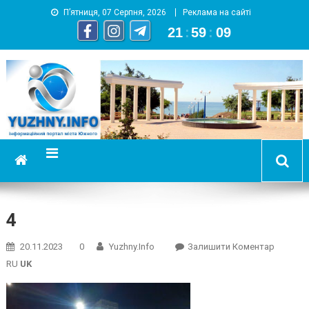
П’ятниця, 07 Серпня, 2026
Реклама на сайті
21
:
59
:
10
YUZHNY.INFO
информационный портал города Южный
4
On
20.11.2023
0
Yuzhny.info
Залишити Коментар
4
RU
UK