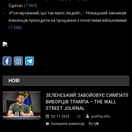
Одеса»
(7 969)
«Розчарований, що так мало людей», – Новацький закликав
южненців приходити на прощання з полеглими військовими
(7 298)
НОВІ
ЗЕЛЕНСЬКИЙ ЗАВОЙОВУЄ СИМПАТІЇ
ВИБОРЦІВ ТРАМПА – THE WALL
STREET JOURNAL.
52
02.11.2025
yuzhny.info
on
Залишити коментар
RU
UK
Зеленський