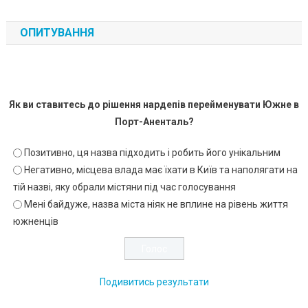
ОПИТУВАННЯ
Як ви ставитесь до рішення нардепів перейменувати Южне в
Порт-Аненталь?
Позитивно, ця назва підходить і робить його унікальним
Негативно, місцева влада має їхати в Київ та наполягати на
тій назві, яку обрали містяни під час голосування
Мені байдуже, назва міста ніяк не вплине на рівень життя
южненців
Подивитись результати