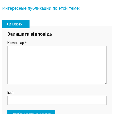
Интересные публикации по этой теме:
Навігація
В Южному на перехресті сталася ДТП за участі двох автівок
записів
Залишити відповідь
Коментар
*
Ім'я