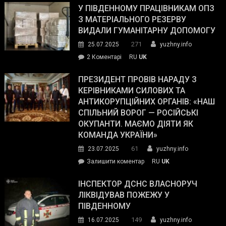
завойовує
У ПІВДЕННОМУ ПРАЦІВНИКАМ ОПЗ
симпатії
З МАТЕРІАЛЬНОГО РЕЗЕРВУ
виборців
ВИДАЛИ ГУМАНІТАРНУ ДОПОМОГУ
Трампа
271
25.07.2025
yuzhny.info
–
до
2 Коментарі
RU
UK
The
У
Wall
Південному
ПРЕЗИДЕНТ ПРОВІВ НАРАДУ З
Street
працівникам
КЕРІВНИКАМИ СИЛОВИХ ТА
Journal.
ОПЗ
АНТИКОРУПЦІЙНИХ ОРГАНІВ: «НАШ
з
СПІЛЬНИЙ ВОРОГ — РОСІЙСЬКІ
матеріального
ОКУПАНТИ. МАЄМО ДІЯТИ ЯК
резерву
КОМАНДА УКРАЇНИ»
видали
61
23.07.2025
yuzhny.info
гуманітарну
on
Залишити коментар
RU
UK
допомогу
Президент
провів
ІНСПЕКТОР ДСНС ВЛАСНОРУЧ
нараду
ЛІКВІДУВАВ ПОЖЕЖУ У
з
ПІВДЕННОМУ
керівниками
149
16.07.2025
yuzhny.info
силових