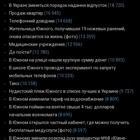
В Україні зміниться порядок надання відпусток
(18 720)
Продаж квартир
(16 945)
Телефонний довідник
(14 668)
Жительница Южного, получившая 19 ножевых ранений,
снова опасается за жизнь (фото)
(13 359)
Медицинские учреждения
(12 956)
Де поїсти?
(12 780)
В Южном на улице нашли крупную сумму денег
(10 893)
В школе Южного проводят эксперимент по запрету
мобильных телефонов
(10 233)
Таксі
(10 158)
Нудистский пляж Южного в списке лучших в Украине
(9 737)
В Южном изменили тариф на водоснабжение
(8 809)
В Южном пойман на взятке свыше 4 тыс. долларов
начальник военкомата
(8 695)
В Южном открылся частный кабинет, где можно получить
бесплатные медуслуги (фото)
(8 597)
В Южному змінили розклад руху маршрутки №68 «Южне-