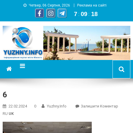
Четвер, 06 Серпня, 2026
Реклама на сайті
7
:
09
:
18
YUZHNY.INFO
информационный портал города Южный
6
On
22.02.2024
0
Yuzhny.info
Залишити Коментар
6
RU
UK