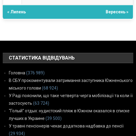
« Липень
Вересень »
СТАТИСТИКА ВІДВІДУВАНЬ
Головна
(376 989)
В СБУ прокоментували затримання заступника Южненського
міського голови
(68 924)
У Раді пояснили, що таке четверта черга мобілізації та коли її
застосують
(63 724)
“Голый” отдых: нудистский пляж в Южном оказался в списке
лучших в Украине
(39 500)
У травні пенсіонерів чекає додаткова надбавка до пенсії
(29 934)