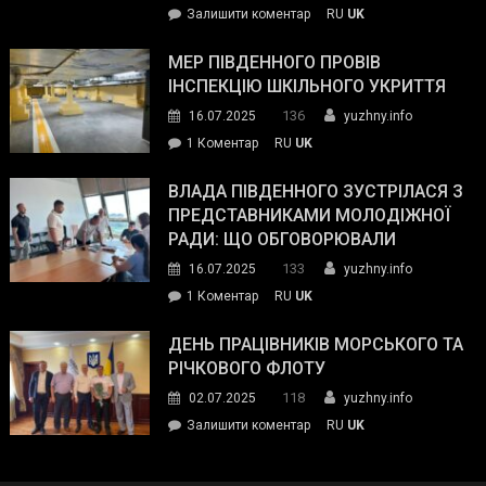
on
Залишити коментар
RU
UK
та
Інспектор
антикорупційних
ДСНС
МЕР ПІВДЕННОГО ПРОВІВ
органів:
власноруч
ІНСПЕКЦІЮ ШКІЛЬНОГО УКРИТТЯ
«Наш
ліквідував
спільний
136
16.07.2025
yuzhny.info
пожежу
ворог
до
1 Коментар
RU
UK
у
—
Мер
Південному
російські
Південного
ВЛАДА ПІВДЕННОГО ЗУСТРІЛАСЯ З
окупанти.
провів
ПРЕДСТАВНИКАМИ МОЛОДІЖНОЇ
Маємо
інспекцію
РАДИ: ЩО ОБГОВОРЮВАЛИ
діяти
шкільного
133
16.07.2025
yuzhny.info
як
укриття
команда
до
1 Коментар
RU
UK
України»
Влада
Південного
ДЕНЬ ПРАЦІВНИКІВ МОРСЬКОГО ТА
зустрілася
РІЧКОВОГО ФЛОТУ
з
118
02.07.2025
yuzhny.info
представниками
on
Залишити коментар
RU
UK
молодіжної
День
ради:
працівників
що