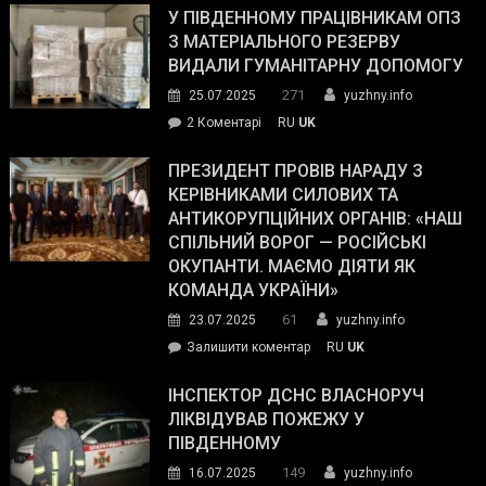
завойовує
У ПІВДЕННОМУ ПРАЦІВНИКАМ ОПЗ
симпатії
З МАТЕРІАЛЬНОГО РЕЗЕРВУ
виборців
ВИДАЛИ ГУМАНІТАРНУ ДОПОМОГУ
Трампа
271
25.07.2025
yuzhny.info
–
до
2 Коментарі
RU
UK
The
У
Wall
Південному
ПРЕЗИДЕНТ ПРОВІВ НАРАДУ З
Street
працівникам
КЕРІВНИКАМИ СИЛОВИХ ТА
Journal.
ОПЗ
АНТИКОРУПЦІЙНИХ ОРГАНІВ: «НАШ
з
СПІЛЬНИЙ ВОРОГ — РОСІЙСЬКІ
матеріального
ОКУПАНТИ. МАЄМО ДІЯТИ ЯК
резерву
КОМАНДА УКРАЇНИ»
видали
61
23.07.2025
yuzhny.info
гуманітарну
on
Залишити коментар
RU
UK
допомогу
Президент
провів
ІНСПЕКТОР ДСНС ВЛАСНОРУЧ
нараду
ЛІКВІДУВАВ ПОЖЕЖУ У
з
ПІВДЕННОМУ
керівниками
149
16.07.2025
yuzhny.info
силових