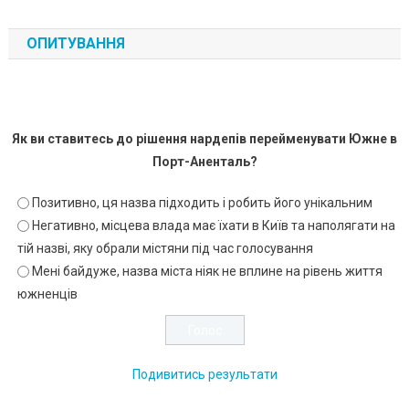
ОПИТУВАННЯ
Як ви ставитесь до рішення нардепів перейменувати Южне в
Порт-Аненталь?
Позитивно, ця назва підходить і робить його унікальним
Негативно, місцева влада має їхати в Київ та наполягати на
тій назві, яку обрали містяни під час голосування
Мені байдуже, назва міста ніяк не вплине на рівень життя
южненців
Подивитись результати