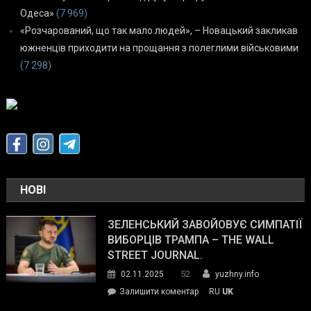
Одеса»
(7 969)
«Розчарований, що так мало людей», – Новацький закликав
южненців приходити на прощання з полеглими військовими
(7 298)
НОВІ
ЗЕЛЕНСЬКИЙ ЗАВОЙОВУЄ СИМПАТІЇ
ВИБОРЦІВ ТРАМПА – THE WALL
STREET JOURNAL.
52
02.11.2025
yuzhny.info
on
Залишити коментар
RU
UK
Зеленський