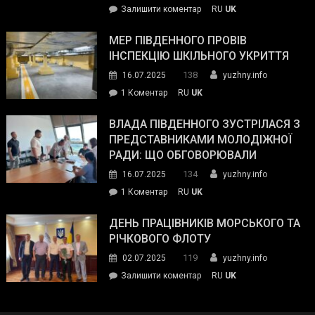
on
Залишити коментар
RU
UK
та
Інспектор
антикорупційних
ДСНС
МЕР ПІВДЕННОГО ПРОВІВ
органів:
власноруч
ІНСПЕКЦІЮ ШКІЛЬНОГО УКРИТТЯ
«Наш
ліквідував
спільний
138
16.07.2025
yuzhny.info
пожежу
ворог
до
1 Коментар
RU
UK
у
—
Мер
Південному
російські
Південного
ВЛАДА ПІВДЕННОГО ЗУСТРІЛАСЯ З
окупанти.
провів
ПРЕДСТАВНИКАМИ МОЛОДІЖНОЇ
Маємо
інспекцію
РАДИ: ЩО ОБГОВОРЮВАЛИ
діяти
шкільного
134
16.07.2025
yuzhny.info
як
укриття
команда
до
1 Коментар
RU
UK
України»
Влада
Південного
ДЕНЬ ПРАЦІВНИКІВ МОРСЬКОГО ТА
зустрілася
РІЧКОВОГО ФЛОТУ
з
119
02.07.2025
yuzhny.info
представниками
on
Залишити коментар
RU
UK
молодіжної
День
ради:
працівників
що