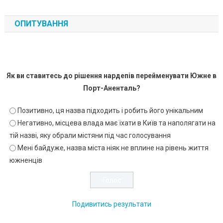
ОПИТУВАННЯ
Як ви ставитесь до рішення нардепів перейменувати Южне в
Порт-Аненталь?
Позитивно, ця назва підходить і робить його унікальним
Негативно, місцева влада має їхати в Київ та наполягати на
тій назві, яку обрали містяни під час голосування
Мені байдуже, назва міста ніяк не вплине на рівень життя
южненців
Подивитись результати