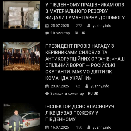
завойовує
У ПІВДЕННОМУ ПРАЦІВНИКАМ ОПЗ
симпатії
З МАТЕРІАЛЬНОГО РЕЗЕРВУ
виборців
ВИДАЛИ ГУМАНІТАРНУ ДОПОМОГУ
Трампа
272
25.07.2025
yuzhny.info
–
до
2 Коментарі
RU
UK
The
У
Wall
Південному
ПРЕЗИДЕНТ ПРОВІВ НАРАДУ З
Street
працівникам
КЕРІВНИКАМИ СИЛОВИХ ТА
Journal.
ОПЗ
АНТИКОРУПЦІЙНИХ ОРГАНІВ: «НАШ
з
СПІЛЬНИЙ ВОРОГ — РОСІЙСЬКІ
матеріального
ОКУПАНТИ. МАЄМО ДІЯТИ ЯК
резерву
КОМАНДА УКРАЇНИ»
видали
62
23.07.2025
yuzhny.info
гуманітарну
on
Залишити коментар
RU
UK
допомогу
Президент
провів
ІНСПЕКТОР ДСНС ВЛАСНОРУЧ
нараду
ЛІКВІДУВАВ ПОЖЕЖУ У
з
ПІВДЕННОМУ
керівниками
150
16.07.2025
yuzhny.info
силових