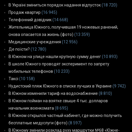
В Україні зміниться порядок надання відпусток
(18 720)
Продаж квартир
(16 945)
Телефонний довідник
(14 668)
Жительница Южного, получившая 19 ножевых ранений,
снова опасается за жизнь (фото)
(13 359)
Медицинские учреждения
(12 956)
Де поїсти?
(12 780)
В Южном на улице нашли крупную сумму денег
(10 893)
В школе Южного проводят эксперимент по запрету
мобильных телефонов
(10 233)
Таксі
(10 158)
Нудистский пляж Южного в списке лучших в Украине
(9 742)
В Южном изменили тариф на водоснабжение
(8 810)
В Южном пойман на взятке свыше 4 тыс. долларов
начальник военкомата
(8 695)
В Южном открылся частный кабинет, где можно получить
бесплатные медуслуги (фото)
(8 597)
В Южному змінили розклад руху маршрутки №68 «Южне-