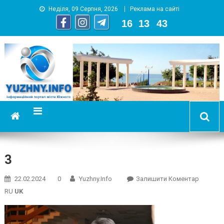
Неділя, 09 Серпня, 2026
Реклама на сайті
16
:
13
:
43
YUZHNY.INFO
информационный портал города Южный
3
On
22.02.2024
0
Yuzhny.info
Залишити Коментар
3
RU
UK