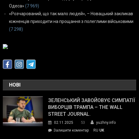
Одеса»
(7 969)
«Розчарований, що так мало людей», – Новацький закликав
южненців приходити на прощання з полеглими військовими
(7 298)
НОВІ
ЗЕЛЕНСЬКИЙ ЗАВОЙОВУЄ СИМПАТІЇ
ВИБОРЦІВ ТРАМПА – THE WALL
STREET JOURNAL.
53
02.11.2025
yuzhny.info
on
Залишити коментар
RU
UK
Зеленський