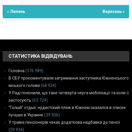
« Липень
Вересень »
СТАТИСТИКА ВІДВІДУВАНЬ
Головна
(376 989)
В СБУ прокоментували затримання заступника Южненського
міського голови
(68 924)
У Раді пояснили, що таке четверта черга мобілізації та коли її
застосують
(63 724)
“Голый” отдых: нудистский пляж в Южном оказался в списке
лучших в Украине
(39 506)
У травні пенсіонерів чекає додаткова надбавка до пенсії
(29 934)