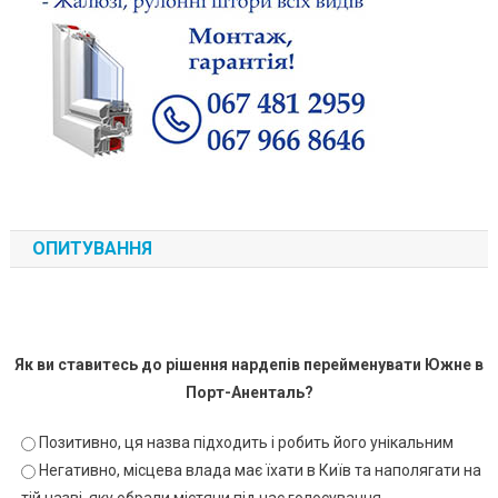
ОПИТУВАННЯ
Як ви ставитесь до рішення нардепів перейменувати Южне в
Порт-Аненталь?
Позитивно, ця назва підходить і робить його унікальним
Негативно, місцева влада має їхати в Київ та наполягати на
тій назві, яку обрали містяни під час голосування