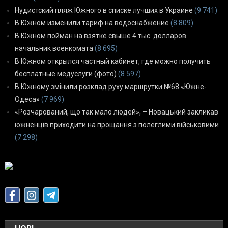
Нудистский пляж Южного в списке лучших в Украине
(9 741)
В Южном изменили тариф на водоснабжение
(8 809)
В Южном пойман на взятке свыше 4 тыс. долларов
начальник военкомата
(8 695)
В Южном открылся частный кабинет, где можно получить
бесплатные медуслуги (фото)
(8 597)
В Южному змінили розклад руху маршрутки №68 «Южне-
Одеса»
(7 969)
«Розчарований, що так мало людей», – Новацький закликав
южненців приходити на прощання з полеглими військовими
(7 298)