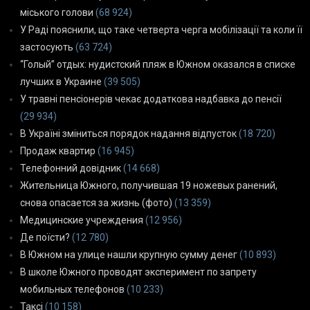
міського голови
(68 924)
У Раді пояснили, що таке четверта черга мобілізації та коли її
застосують
(63 724)
“Голый” отдых: нудистский пляж в Южном оказался в списке
лучших в Украине
(39 505)
У травні пенсіонерів чекає додаткова надбавка до пенсії
(29 934)
В Україні зміниться порядок надання відпусток
(18 720)
Продаж квартир
(16 945)
Телефонний довідник
(14 668)
Жительница Южного, получившая 19 ножевых ранений,
снова опасается за жизнь (фото)
(13 359)
Медицинские учреждения
(12 956)
Де поїсти?
(12 780)
В Южном на улице нашли крупную сумму денег
(10 893)
В школе Южного проводят эксперимент по запрету
мобильных телефонов
(10 233)
Таксі
(10 158)