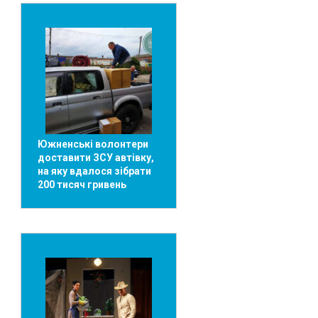
Южненські волонтери
доставити ЗСУ автівку,
на яку вдалося зібрати
200 тисяч гривень