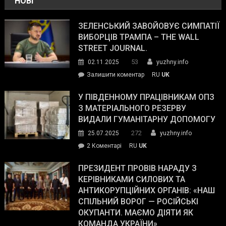
НОВІ
ЗЕЛЕНСЬКИЙ ЗАВОЙОВУЄ СИМПАТІЇ
ВИБОРЦІВ ТРАМПА – THE WALL
STREET JOURNAL.
53
02.11.2025
yuzhny.info
on
Залишити коментар
RU
UK
Зеленський
завойовує
У ПІВДЕННОМУ ПРАЦІВНИКАМ ОПЗ
симпатії
З МАТЕРІАЛЬНОГО РЕЗЕРВУ
виборців
ВИДАЛИ ГУМАНІТАРНУ ДОПОМОГУ
Трампа
272
25.07.2025
yuzhny.info
–
до
2 Коментарі
RU
UK
The
У
Wall
Південному
ПРЕЗИДЕНТ ПРОВІВ НАРАДУ З
Street
працівникам
КЕРІВНИКАМИ СИЛОВИХ ТА
Journal.
ОПЗ
АНТИКОРУПЦІЙНИХ ОРГАНІВ: «НАШ
з
СПІЛЬНИЙ ВОРОГ — РОСІЙСЬКІ
матеріального
ОКУПАНТИ. МАЄМО ДІЯТИ ЯК
резерву
КОМАНДА УКРАЇНИ»