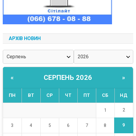
АРХІВ НОВИН
СЕРПЕНЬ 2026
«
»
ПН
ВТ
СР
ЧТ
ПТ
СБ
НД
2
1
9
3
4
5
6
7
8