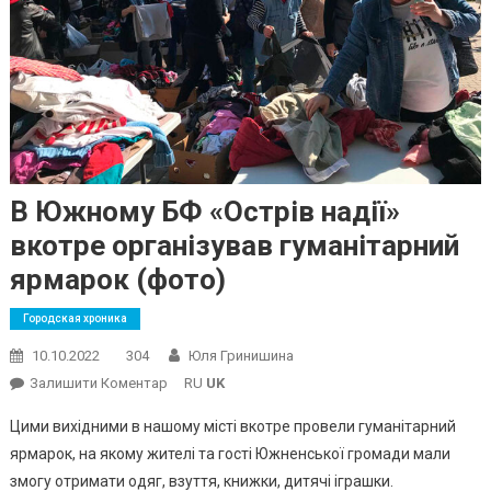
В Южному БФ «Острів надії»
вкотре організував гуманітарний
ярмарок (фото)
Городская хроника
10.10.2022
304
Юля Гринишина
On
Залишити Коментар
RU
UK
В
Цими вихідними в нашому місті вкотре провели гуманітарний
Южному
ярмарок, на якому жителі та гості Южненської громади мали
БФ
змогу отримати одяг, взуття, книжки, дитячі іграшки.
«Острів