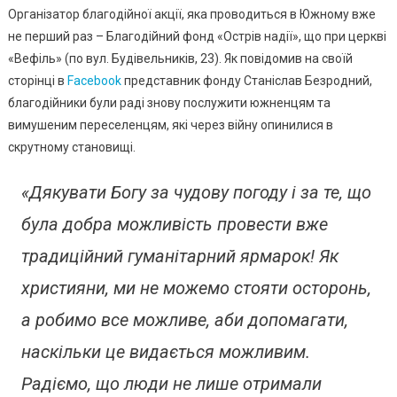
Організатор благодійної акції, яка проводиться в Южному вже
Надії»
Вкотре
не перший раз – Благодійний фонд «Острів надії», що при церкві
Організував
«Вефіль» (по вул. Будівельників, 23). Як повідомив на своїй
Гуманітарний
сторінці в
Facebook
представник фонду Станіслав Безродний,
Ярмарок
благодійники були раді знову послужити южненцям та
(фото)
вимушеним переселенцям, які через війну опинилися в
скрутному становищі.
«Дякувати Богу за чудову погоду і за те, що
була добра можливість провести вже
традиційний гуманітарний ярмарок! Як
християни, ми не можемо стояти осторонь,
а робимо все можливе, аби допомагати,
наскільки це видається можливим.
Радіємо, що люди не лише отримали