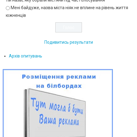
Мені байдуже, назва міста ніяк не вплине на рівень життя
южненців
Подивитись результати
Архів опитувань