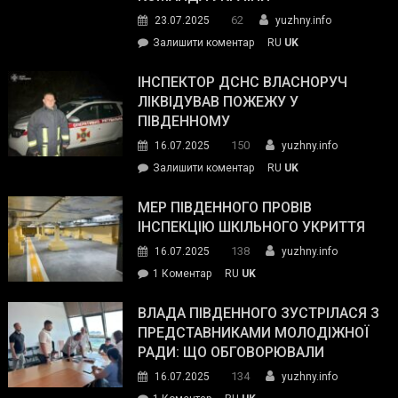
видали
62
23.07.2025
yuzhny.info
гуманітарну
on
Залишити коментар
RU
UK
допомогу
Президент
провів
ІНСПЕКТОР ДСНС ВЛАСНОРУЧ
нараду
ЛІКВІДУВАВ ПОЖЕЖУ У
з
ПІВДЕННОМУ
керівниками
150
16.07.2025
yuzhny.info
силових
on
Залишити коментар
RU
UK
та
Інспектор
антикорупційних
ДСНС
МЕР ПІВДЕННОГО ПРОВІВ
органів:
власноруч
ІНСПЕКЦІЮ ШКІЛЬНОГО УКРИТТЯ
«Наш
ліквідував
спільний
138
16.07.2025
yuzhny.info
пожежу
ворог
до
1 Коментар
RU
UK
у
—
Мер
Південному
російські
Південного
ВЛАДА ПІВДЕННОГО ЗУСТРІЛАСЯ З
окупанти.
провів
ПРЕДСТАВНИКАМИ МОЛОДІЖНОЇ
Маємо
інспекцію
РАДИ: ЩО ОБГОВОРЮВАЛИ
діяти
шкільного
134
16.07.2025
yuzhny.info
як
укриття
команда
до