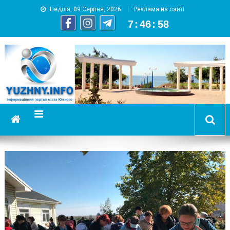
Неділя, 09 Серпня, 2026
Реклама на сайті
7
:
46
:
59
YUZHNY.INFO
информационный портал города Южный