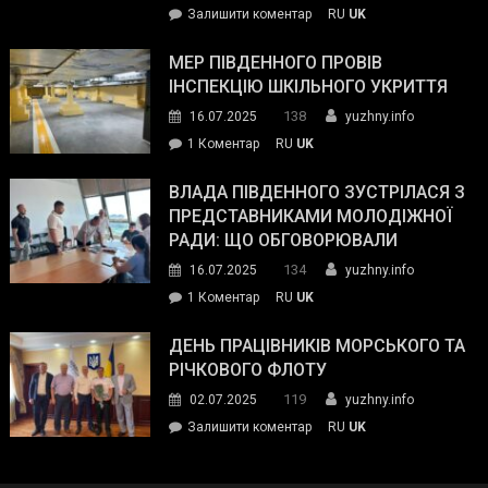
on
Залишити коментар
RU
UK
та
Інспектор
антикорупційних
ДСНС
МЕР ПІВДЕННОГО ПРОВІВ
органів:
власноруч
ІНСПЕКЦІЮ ШКІЛЬНОГО УКРИТТЯ
«Наш
ліквідував
спільний
138
16.07.2025
yuzhny.info
пожежу
ворог
до
1 Коментар
RU
UK
у
—
Мер
Південному
російські
Південного
ВЛАДА ПІВДЕННОГО ЗУСТРІЛАСЯ З
окупанти.
провів
ПРЕДСТАВНИКАМИ МОЛОДІЖНОЇ
Маємо
інспекцію
РАДИ: ЩО ОБГОВОРЮВАЛИ
діяти
шкільного
134
16.07.2025
yuzhny.info
як
укриття
команда
до
1 Коментар
RU
UK
України»
Влада
Південного
ДЕНЬ ПРАЦІВНИКІВ МОРСЬКОГО ТА
зустрілася
РІЧКОВОГО ФЛОТУ
з
119
02.07.2025
yuzhny.info
представниками
on
Залишити коментар
RU
UK
молодіжної
День
ради:
працівників
що