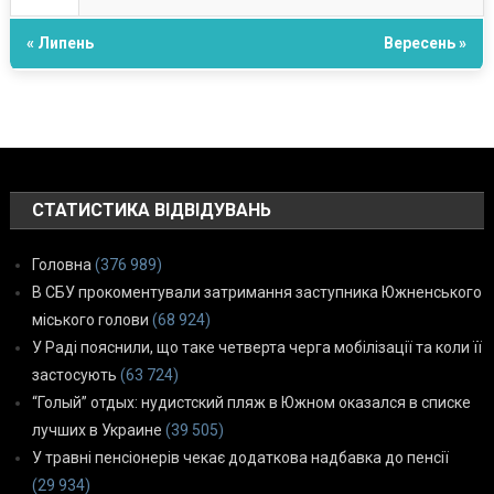
« Липень
Вересень »
СТАТИСТИКА ВІДВІДУВАНЬ
Головна
(376 989)
В СБУ прокоментували затримання заступника Южненського
міського голови
(68 924)
У Раді пояснили, що таке четверта черга мобілізації та коли її
застосують
(63 724)
“Голый” отдых: нудистский пляж в Южном оказался в списке
лучших в Украине
(39 505)
У травні пенсіонерів чекає додаткова надбавка до пенсії
(29 934)