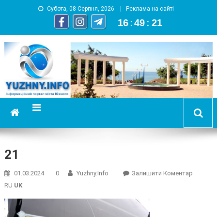
Субота, 08 Серпня, 2026
Реклама на сайті
16
:
49
:
21
YUZHNY.INFO
информационный портал города Южный
21
On
01.03.2024
0
Yuzhny.info
Залишити Коментар
21
RU
UK