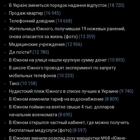
В Україні зміниться порядок надання відпусток
(18 720)
Продаж квартир
(16 945)
Телефонний довідник
(14 668)
Жительница Южного, получившая 19 ножевых ранений,
снова опасается за жизнь (фото)
(13 359)
Медицинские учреждения
(12 956)
Де поїсти?
(12 780)
В Южном на улице нашли крупную сумму денег
(10 893)
В школе Южного проводят эксперимент по запрету
мобильных телефонов
(10 233)
Таксі
(10 158)
Нудистский пляж Южного в списке лучших в Украине
(9 740)
В Южном изменили тариф на водоснабжение
(8 809)
В Южном пойман на взятке свыше 4 тыс. долларов
начальник военкомата
(8 695)
В Южном открылся частный кабинет, где можно получить
бесплатные медуслуги (фото)
(8 597)
В Южному змінили розклад руху маршрутки №68 «Южне-