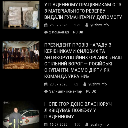
завойовує
У ПІВДЕННОМУ ПРАЦІВНИКАМ ОПЗ
симпатії
З МАТЕРІАЛЬНОГО РЕЗЕРВУ
виборців
ВИДАЛИ ГУМАНІТАРНУ ДОПОМОГУ
Трампа
272
25.07.2025
yuzhny.info
–
до
2 Коментарі
RU
UK
The
У
Wall
Південному
ПРЕЗИДЕНТ ПРОВІВ НАРАДУ З
Street
працівникам
КЕРІВНИКАМИ СИЛОВИХ ТА
Journal.
ОПЗ
АНТИКОРУПЦІЙНИХ ОРГАНІВ: «НАШ
з
СПІЛЬНИЙ ВОРОГ — РОСІЙСЬКІ
матеріального
ОКУПАНТИ. МАЄМО ДІЯТИ ЯК
резерву
КОМАНДА УКРАЇНИ»
видали
62
23.07.2025
yuzhny.info
гуманітарну
on
Залишити коментар
RU
UK
допомогу
Президент
провів
ІНСПЕКТОР ДСНС ВЛАСНОРУЧ
нараду
ЛІКВІДУВАВ ПОЖЕЖУ У
з
ПІВДЕННОМУ
керівниками
150
16.07.2025
yuzhny.info
силових