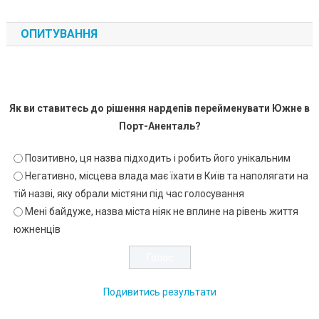
ОПИТУВАННЯ
Як ви ставитесь до рішення нардепів перейменувати Южне в
Порт-Аненталь?
Позитивно, ця назва підходить і робить його унікальним
Негативно, місцева влада має їхати в Київ та наполягати на
тій назві, яку обрали містяни під час голосування
Мені байдуже, назва міста ніяк не вплине на рівень життя
южненців
Подивитись результати