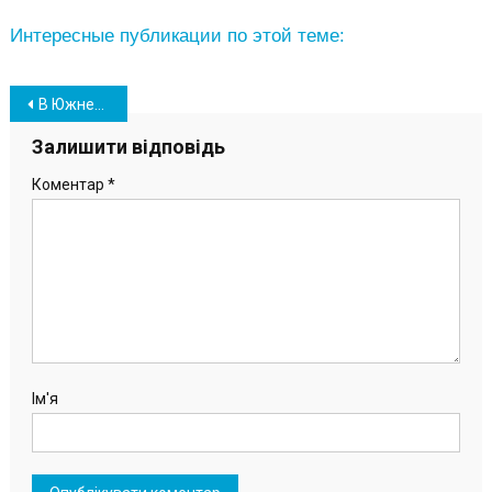
Интересные публикации по этой теме:
Навігація
В Южненській ОТГ вийшли на маршрути безкоштовні автобуси (фото)
записів
Залишити відповідь
Коментар
*
Ім'я