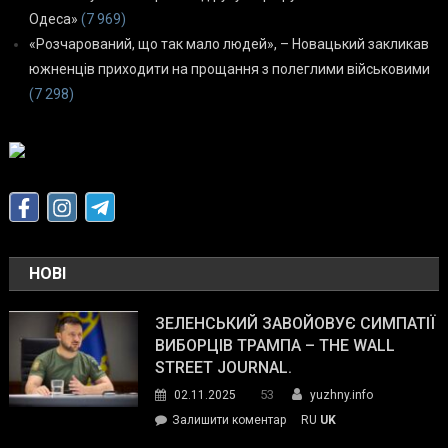
Одеса»
(7 969)
«Розчарований, що так мало людей», – Новацький закликав
южненців приходити на прощання з полеглими військовими
(7 298)
НОВІ
ЗЕЛЕНСЬКИЙ ЗАВОЙОВУЄ СИМПАТІЇ
ВИБОРЦІВ ТРАМПА – THE WALL
STREET JOURNAL.
53
02.11.2025
yuzhny.info
on
Залишити коментар
RU
UK
Зеленський