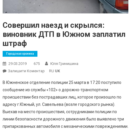
Совершил наезд и скрылся:
виновник ДТП в Южном заплатил
штраф
Городская хроника
29.03.2019
675
Юля Гринишина
On
Залишити Коментар
RU
UK
Совершил
В Южненское отделение полиции 25 марта в 17.20 поступило
Наезд
сообщение из службы «102» о дорожно-транспортном
И
происшествии без пострадавших лиц, которое произошло по
Скрылся:
адресу г.Южный, ул. Савельева (возле городского рынка).
Виновник
ДТП
Выехав на место происшествия, сотрудниками полиции по
В
линии безопасности дорожного движения было выявлено три
Южном
припаркованных автомобиля с механическими повреждениями.