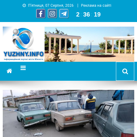
П’ятниця, 07 Серпня, 2026
Реклама на сайті
2
:
36
:
20
YUZHNY.INFO
информационный портал города Южный