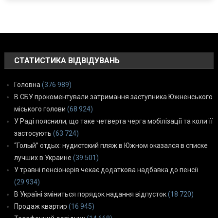
СТАТИСТИКА ВІДВІДУВАНЬ
Головна
(376 989)
В СБУ прокоментували затримання заступника Южненського
міського голови
(68 924)
У Раді пояснили, що таке четверта черга мобілізації та коли її
застосують
(63 724)
“Голый” отдых: нудистский пляж в Южном оказался в списке
лучших в Украине
(39 501)
У травні пенсіонерів чекає додаткова надбавка до пенсії
(29 934)
В Україні зміниться порядок надання відпусток
(18 720)
Продаж квартир
(16 945)