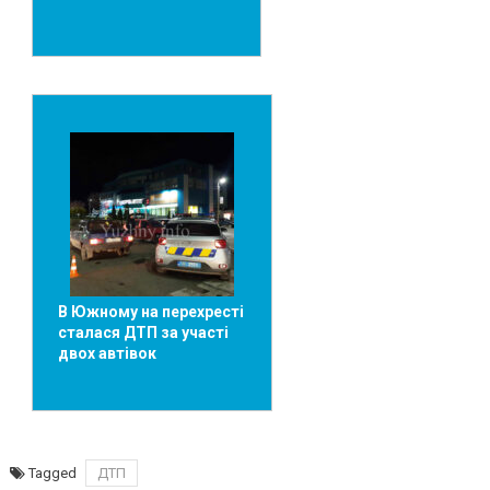
В Южному на перехресті
сталася ДТП за участі
двох автівок
Tagged
ДТП