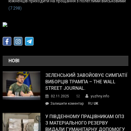
южненців приходити на прощання з полеглими військовими
(7 298)
НОВІ
ЗЕЛЕНСЬКИЙ ЗАВОЙОВУЄ СИМПАТІЇ
ВИБОРЦІВ ТРАМПА – THE WALL
STREET JOURNAL.
52
02.11.2025
yuzhny.info
on
Залишити коментар
RU
UK
Зеленський
завойовує
У ПІВДЕННОМУ ПРАЦІВНИКАМ ОПЗ
симпатії
З МАТЕРІАЛЬНОГО РЕЗЕРВУ
виборців
ВИДАЛИ ГУМАНІТАРНУ ДОПОМОГУ