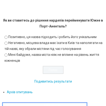
Як ви ставитесь до рішення нардепів перейменувати Южне в
Порт-Аненталь?
Позитивно, ця назва підходить і робить його унікальним
Негативно, місцева влада має їхати в Київ та наполягати на
тій назві, яку обрали містяни під час голосування
Мені байдуже, назва міста ніяк не вплине на рівень життя
южненців
Подивитись результати
Архів опитувань