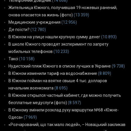
Телефонний довідник
(14 668)
Жительница Южного, получившая 19 ножевых ранений,
снова опасается за жизнь (фото)
(13 359)
Медицинские учреждения
(12 956)
Де поїсти?
(12 780)
В Южном на улице нашли крупную сумму денег
(10 893)
В школе Южного проводят эксперимент по запрету
мобильных телефонов
(10 233)
Таксі
(10 158)
Нудистский пляж Южного в списке лучших в Украине
(9 738)
В Южном изменили тариф на водоснабжение
(8 809)
В Южном пойман на взятке свыше 4 тыс. долларов
начальник военкомата
(8 695)
В Южном открылся частный кабинет, где можно получить
бесплатные медуслуги (фото)
(8 597)
В Южному змінили розклад руху маршрутки №68 «Южне-
Одеса»
(7 969)
«Розчарований, що так мало людей», – Новацький закликав