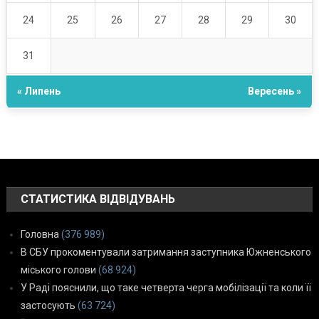
24
25
26
27
28
29
30
31
« Липень
Вересень »
СТАТИСТИКА ВІДВІДУВАНЬ
Головна
(376 989)
В СБУ прокоментували затримання заступника Южненського
міського голови
(68 924)
У Раді пояснили, що таке четверта черга мобілізації та коли її
застосують
(63 724)