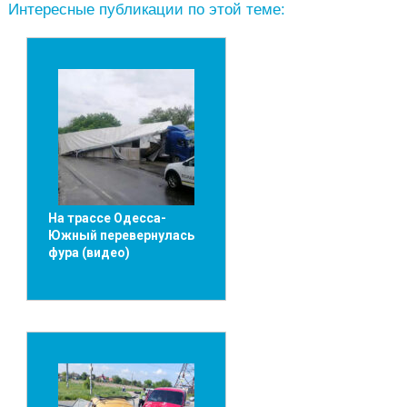
Интересные публикации по этой теме:
На трассе Одесса-
Южный перевернулась
фура (видео)