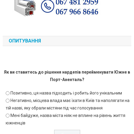
ОПИТУВАННЯ
Як ви ставитесь до рішення нардепів перейменувати Южне в
Порт-Аненталь?
Позитивно, ця назва підходить і робить його унікальним
Негативно, місцева влада має їхати в Київ та наполягати на
тій назві, яку обрали містяни під час голосування
Мені байдуже, назва міста ніяк не вплине на рівень життя
южненців