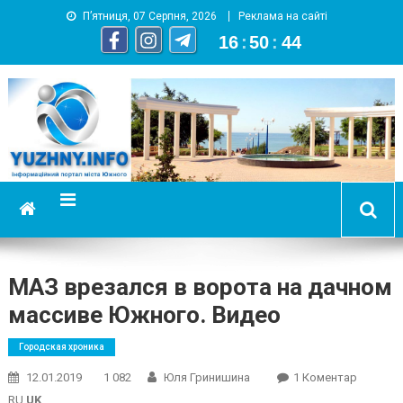
П’ятниця, 07 Серпня, 2026
Реклама на сайті
16
:
50
:
45
YUZHNY.INFO
информационный портал города Южный
МАЗ врезался в ворота на дачном
массиве Южного. Видео
Городская хроника
До
12.01.2019
1 082
Юля Гринишина
1 Коментар
МАЗ
RU
UK