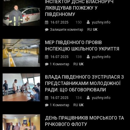
провів
ІНСПЕКТОР ДСНС ВЛАСНОРУЧ
нараду
ЛІКВІДУВАВ ПОЖЕЖУ У
з
ПІВДЕННОМУ
керівниками
150
16.07.2025
yuzhny.info
силових
on
Залишити коментар
RU
UK
та
Інспектор
антикорупційних
ДСНС
МЕР ПІВДЕННОГО ПРОВІВ
органів:
власноруч
ІНСПЕКЦІЮ ШКІЛЬНОГО УКРИТТЯ
«Наш
ліквідував
спільний
138
16.07.2025
yuzhny.info
пожежу
ворог
до
1 Коментар
RU
UK
у
—
Мер
Південному
російські
Південного
ВЛАДА ПІВДЕННОГО ЗУСТРІЛАСЯ З
окупанти.
провів
ПРЕДСТАВНИКАМИ МОЛОДІЖНОЇ
Маємо
інспекцію
РАДИ: ЩО ОБГОВОРЮВАЛИ
діяти
шкільного
134
16.07.2025
yuzhny.info
як
укриття
команда
до
1 Коментар
RU
UK
України»
Влада
Південного
ДЕНЬ ПРАЦІВНИКІВ МОРСЬКОГО ТА
зустрілася
РІЧКОВОГО ФЛОТУ
з