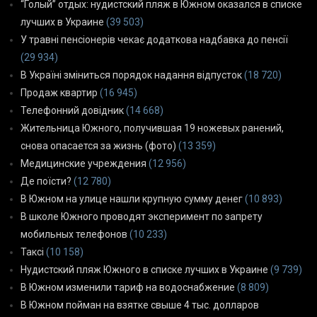
“Голый” отдых: нудистский пляж в Южном оказался в списке
лучших в Украине
(39 503)
У травні пенсіонерів чекає додаткова надбавка до пенсії
(29 934)
В Україні зміниться порядок надання відпусток
(18 720)
Продаж квартир
(16 945)
Телефонний довідник
(14 668)
Жительница Южного, получившая 19 ножевых ранений,
снова опасается за жизнь (фото)
(13 359)
Медицинские учреждения
(12 956)
Де поїсти?
(12 780)
В Южном на улице нашли крупную сумму денег
(10 893)
В школе Южного проводят эксперимент по запрету
мобильных телефонов
(10 233)
Таксі
(10 158)
Нудистский пляж Южного в списке лучших в Украине
(9 739)
В Южном изменили тариф на водоснабжение
(8 809)
В Южном пойман на взятке свыше 4 тыс. долларов