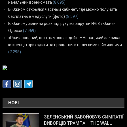
начальник военкомата
(8 695)
В Южном открылся частный кабинет, где можно получить
бесплатные медуслуги (фото)
(8 597)
В Южному змінили розклад руху маршрутки №68 «Южне-
Одеса»
(7 969)
«Розчарований, що так мало людей», – Новацький закликав
южненців приходити на прощання з полеглими військовими
(7 298)
НОВІ
ЗЕЛЕНСЬКИЙ ЗАВОЙОВУЄ СИМПАТІЇ
ВИБОРЦІВ ТРАМПА – THE WALL