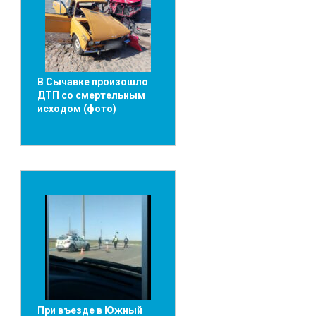
В Сычавке произошло
ДТП со смертельным
исходом (фото)
При въезде в Южный