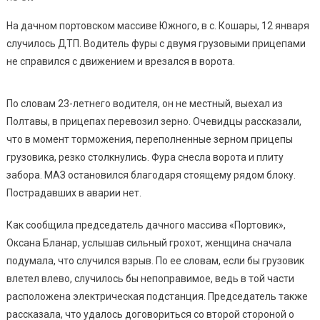
Врезалс
На дачном портовском массиве Южного, в с. Кошары, 12 января
В
случилось ДТП. Водитель фуры с двумя грузовыми прицепами
Ворота
не справился с движением и врезался в ворота.
На
Дачном
Массив
По словам 23-летнего водителя, он не местный, выехал из
Южного.
Полтавы, в прицепах перевозил зерно. Очевидцы рассказали,
Видео
что в момент торможения, переполненные зерном прицепы
грузовика, резко столкнулись. Фура снесла ворота и плиту
забора. МАЗ остановился благодаря стоящему рядом блоку.
Пострадавших в аварии нет.
Как сообщила председатель дачного массива «Портовик»,
Оксана Бланар, услышав сильный грохот, женщина сначала
подумала, что случился взрыв. По ее словам, если бы грузовик
влетел влево, случилось бы непоправимое, ведь в той части
расположена электрическая подстанция. Председатель также
рассказала, что удалось договориться со второй стороной о