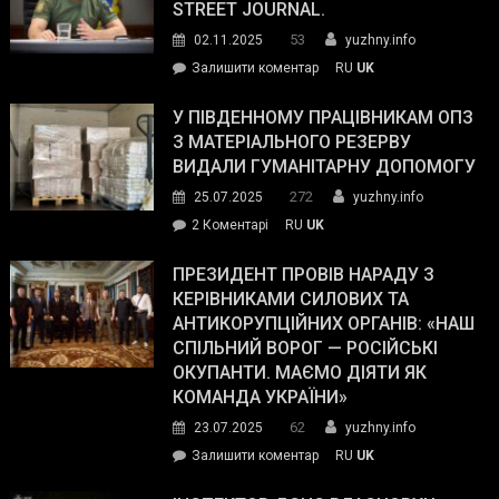
STREET JOURNAL.
53
02.11.2025
yuzhny.info
on
Залишити коментар
RU
UK
Зеленський
завойовує
У ПІВДЕННОМУ ПРАЦІВНИКАМ ОПЗ
симпатії
З МАТЕРІАЛЬНОГО РЕЗЕРВУ
виборців
ВИДАЛИ ГУМАНІТАРНУ ДОПОМОГУ
Трампа
272
25.07.2025
yuzhny.info
–
до
2 Коментарі
RU
UK
The
У
Wall
Південному
ПРЕЗИДЕНТ ПРОВІВ НАРАДУ З
Street
працівникам
КЕРІВНИКАМИ СИЛОВИХ ТА
Journal.
ОПЗ
АНТИКОРУПЦІЙНИХ ОРГАНІВ: «НАШ
з
СПІЛЬНИЙ ВОРОГ — РОСІЙСЬКІ
матеріального
ОКУПАНТИ. МАЄМО ДІЯТИ ЯК
резерву
КОМАНДА УКРАЇНИ»
видали
62
23.07.2025
yuzhny.info
гуманітарну
on
Залишити коментар
RU
UK
допомогу
Президент